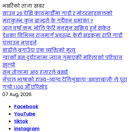
भर्खरैको ताजा खबर
साउन २६ देखि काठमाडौँमा गाडी र मोटरसाइकलको
महाकुम्भ: कुन ब्रान्डले के गर्दैछन् धमाका ?
आज वर्षा कम, भोलि फेरि मनसुन सक्रिय हुने संकेत
देशका विभिन्न राजमार्ग अवरुद्ध, केही सडकमा राति गाडी
चलाउन नपाइने
बाढीले बगाउँदा एक व्यक्तिको मृत्यु
ग्वार्को बस दुर्घटनामा ज्यान गुमाएकी महिलाको पहिचान
खुल्यो
सुन तोलामा आठ हजारले बढ्यो
नेपाल भाषाको हास्य–व्यंग्य टेलिशृंखला ‘ख्वत्ताबाजी’ ले पूरा
गर्‍यो १,१०० औँ एपिसोड
07 Aug, 2026
Facebook
YouTube
tiktok
instagram