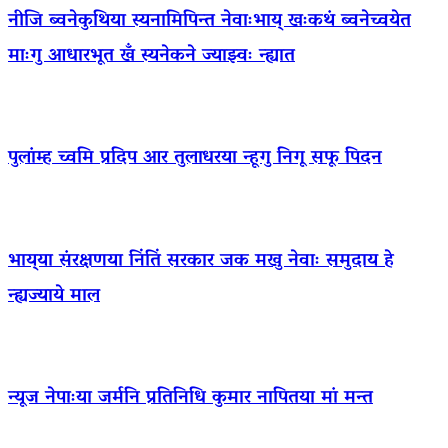
नीजि ब्वनेकुथिया स्यनामिपिन्त नेवाःभाय् खःकथं ब्वनेच्वयेत
माःगु आधारभूत खँ स्यनेकने ज्याझ्वः न्ह्यात
पुलांम्ह च्वमि प्रदिप आर तुलाधरया न्हूगु निगू सफू पिदन
भाय्‌या संरक्षणया निंतिं सरकार जक मखु नेवाः समुदाय हे
न्ह्यज्याये माल
न्यूज नेपाःया जर्मनि प्रतिनिधि कुमार नापितया मां मन्त