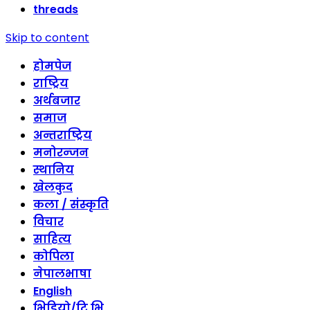
threads
Skip to content
होमपेज
राष्ट्रिय
अर्थबजार
समाज
अन्तराष्ट्रिय
मनोरन्जन
स्थानिय
खेलकुद
कला / संस्कृति
विचार
साहित्य
कोपिला
नेपालभाषा
English
भिडियो/टि भि