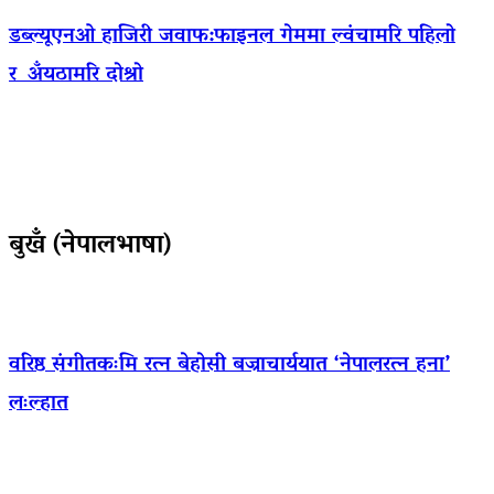
डब्ल्यूएनओ हाजिरी जवाफ:फाइनल गेममा ल्वंचामरि पहिलो
र अँयठामरि दोश्रो
बुखँ (नेपालभाषा)
वरिष्ठ संगीतकःमि रत्न बेहोसी बज्राचार्ययात ‘नेपालरत्न हना’
लःल्हात