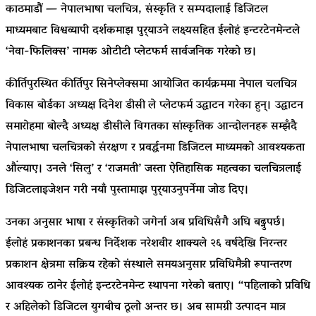
काठमाडौं — नेपालभाषा चलचित्र, संस्कृति र सम्पदालाई डिजिटल
माध्यमबाट विश्वव्यापी दर्शकमाझ पुर्
याउने लक्ष्यसहित ईलोहं इन्टरटेनमेन्टले
‘नेवा-फिलिक्स’ नामक ओटीटी प्लेटफर्म सार्वजनिक गरेको छ।
कीर्तिपुरस्थित कीर्तिपुर सिनेप्लेक्समा आयोजित कार्यक्रममा नेपाल चलचित्र
विकास बोर्डका अध्यक्ष दिनेश डीसी ले प्लेटफर्म उद्घाटन गरेका हुन्। उद्घाटन
समारोहमा बोल्दै अध्यक्ष डीसीले विगतका सांस्कृतिक आन्दोलनहरू सम्झँदै
नेपालभाषा चलचित्रको संरक्षण र प्रवर्द्धनमा डिजिटल माध्यमको आवश्यकता
औंल्याए। उनले ‘सिलु’ र ‘राजमती’ जस्ता ऐतिहासिक महत्वका चलचित्रलाई
डिजिटलाइजेशन गरी नयाँ पुस्तामाझ पुर्
याउनुपर्नेमा जोड दिए।
उनका अनुसार भाषा र संस्कृतिको जगेर्ना अब प्रविधिसँगै अघि बढ्नुपर्छ।
ईलोहं प्रकाशनका प्रबन्ध निर्देशक नरेशवीर शाक्यले २६ वर्षदेखि निरन्तर
प्रकाशन क्षेत्रमा सक्रिय रहेको संस्थाले समयअनुसार प्रविधिमैत्री रूपान्तरण
आवश्यक ठानेर ईलोहं इन्टरटेनमेन्ट स्थापना गरेको बताए। “पहिलाको प्रविधि
र अहिलेको डिजिटल युगबीच ठूलो अन्तर छ। अब सामग्री उत्पादन मात्र