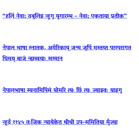
“हलिं नेवा: दबुलिइ न्हूगु युगारम्भ – नेवा: एकताया प्रतीक”
नेपाल भाषा स्नातक, अमेरिकाय् जन्म जूपिं मस्तय्त परम्परागत
धिमय् बाजं न्ह्यब्वयाः सम्मान
नेपालभाषा स्यनामिपिंसं योमरि त्यः छिं त्यः ज्याझ्वः याइगु
न्हूदँ ११४५ तःजिक न्यायेकेत थीथी उप–समितिया मुँज्या