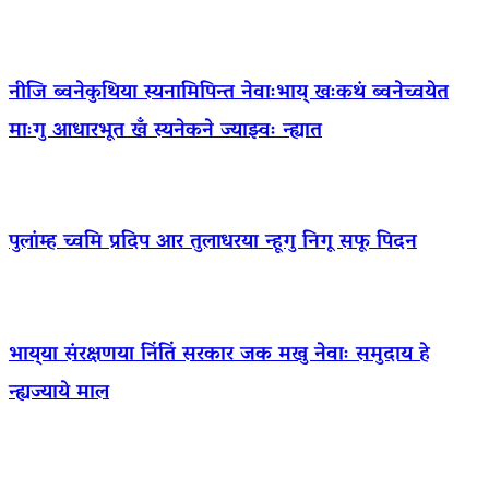
नीजि ब्वनेकुथिया स्यनामिपिन्त नेवाःभाय् खःकथं ब्वनेच्वयेत
माःगु आधारभूत खँ स्यनेकने ज्याझ्वः न्ह्यात
पुलांम्ह च्वमि प्रदिप आर तुलाधरया न्हूगु निगू सफू पिदन
भाय्‌या संरक्षणया निंतिं सरकार जक मखु नेवाः समुदाय हे
न्ह्यज्याये माल