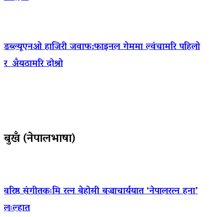
डब्ल्यूएनओ हाजिरी जवाफ:फाइनल गेममा ल्वंचामरि पहिलो
र अँयठामरि दोश्रो
बुखँ (नेपालभाषा)
वरिष्ठ संगीतकःमि रत्न बेहोसी बज्राचार्ययात ‘नेपालरत्न हना’
लःल्हात