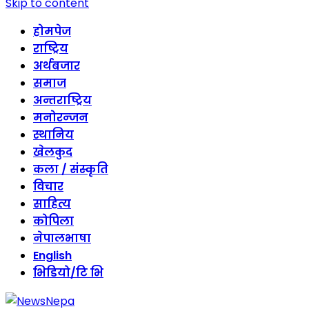
Skip to content
होमपेज
राष्ट्रिय
अर्थबजार
समाज
अन्तराष्ट्रिय
मनोरन्जन
स्थानिय
खेलकुद
कला / संस्कृति
विचार
साहित्य
कोपिला
नेपालभाषा
English
भिडियो/टि भि