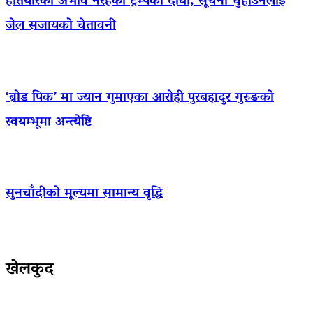
हतियारको अभाव नरहेको ट्रम्पको दाबी, सूचना चुहाउनेलाई
जेल सजायको चेतावनी
‘ब्रोड पिक’ मा ज्यान गुमाएका आराेही पुरबहादुर गुरुङको
स्वयम्भूमा अन्त्येष्टि
सुनचाँदीको मूल्यमा सामान्य वृद्धि
खेलकुद