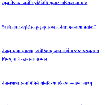
न्यूज नेपाःया जर्मनि प्रतिनिधि कुमार नापितया मां मन्त
“हलिं नेवा: दबुलिइ न्हूगु युगारम्भ – नेवा: एकताया प्रतीक”
नेपाल भाषा स्नातक, अमेरिकाय् जन्म जूपिं मस्तय्त परम्परागत
धिमय् बाजं न्ह्यब्वयाः सम्मान
नेपालभाषा स्यनामिपिंसं योमरि त्यः छिं त्यः ज्याझ्वः याइगु