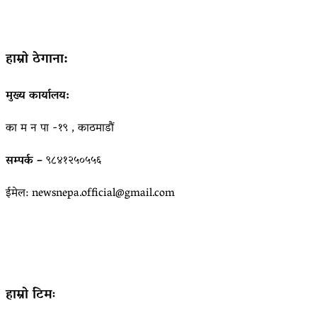
हाम्रो ठेगाना:
मुख्य कार्यालय:
का म न पा -१९ , काठमाडौं
सम्पर्क –
९८४१२५०५५६
ईमेल: newsnepa.official@gmail.com
हाम्रो टिमः