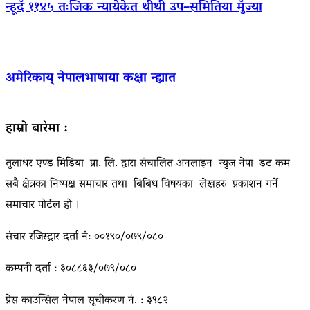
न्हूदँ ११४५ तःजिक न्यायेकेत थीथी उप–समितिया मुँज्या
अमेरिकाय् नेपालभाषाया कक्षा न्ह्यात
हाम्रो बारेमा :
तुलाधर एण्ड मिडिया प्रा. लि. द्वारा संचालित अनलाइन न्युज नेपा डट कम
सबै क्षेत्रका निष्पक्ष समाचार तथा बिबिध विषयका लेखहरु प्रकाशन गर्ने
समाचार पोर्टल हो ।
संचार रजिस्ट्रार दर्ता नं: ००१९०/०७९/०८०
कम्पनी दर्ता : ३०८८६३/०७९/०८०
प्रेस काउन्सिल नेपाल सूचीकरण नं. : ३९८२