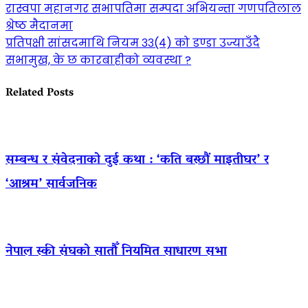
रास्वपा महानगर सभापतिमा सम्पदा अभियन्ता गणपतिलाल
श्रेष्ठ मैदानमा
प्रतिपक्षी सांसदमाथि नियम ३३(४) को डण्डा उज्याउँदै
सभामुख, के छ कारबाहीको व्यवस्था ?
Related Posts
सम्बन्ध र संवेदनाको दुई कथा : ‘कति बस्छौं माइतीघर’ र
‘आश्रम’ सार्वजनिक
नेपाल स्की संघको सातौँ नियमित साधारण सभा