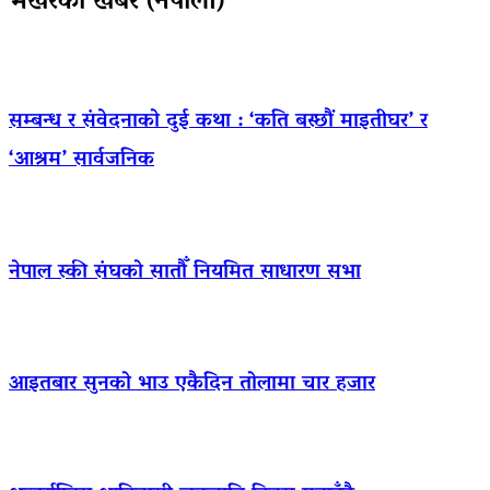
भर्खरैका खबर (नेपाली)
सम्बन्ध र संवेदनाको दुई कथा : ‘कति बस्छौं माइतीघर’ र
‘आश्रम’ सार्वजनिक
नेपाल स्की संघको सातौँ नियमित साधारण सभा
आइतबार सुनको भाउ एकैदिन तोलामा चार हजार