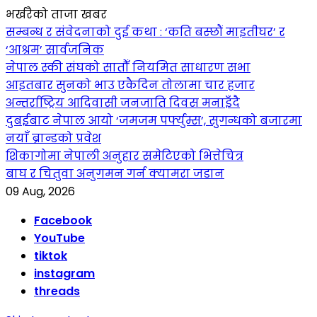
भर्खरैको ताजा खबर
सम्बन्ध र संवेदनाको दुई कथा : ‘कति बस्छौं माइतीघर’ र
‘आश्रम’ सार्वजनिक
नेपाल स्की संघको सातौँ नियमित साधारण सभा
आइतबार सुनको भाउ एकैदिन तोलामा चार हजार
अन्तर्राष्ट्रिय आदिवासी जनजाति दिवस मनाइँदै
दुबईबाट नेपाल आयो ‘जमजम पर्फ्युम्स’, सुगन्धको बजारमा
नयाँ ब्रान्डको प्रवेश
शिकागोमा नेपाली अनुहार समेटिएको भित्तेचित्र
बाघ र चितुवा अनुगमन गर्न क्यामरा जडान
09 Aug, 2026
Facebook
YouTube
tiktok
instagram
threads