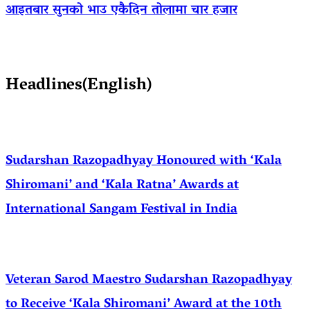
आइतबार सुनको भाउ एकैदिन तोलामा चार हजार
Headlines(English)
Sudarshan Razopadhyay Honoured with ‘Kala
Shiromani’ and ‘Kala Ratna’ Awards at
International Sangam Festival in India
Veteran Sarod Maestro Sudarshan Razopadhyay
to Receive ‘Kala Shiromani’ Award at the 10th