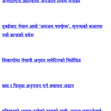
अन्तर्राष्ट्रिय आदिवासी जनजाति दिवस मनाइँदै
दुबईबाट नेपाल आयो ‘जमजम पर्फ्युम्स’, सुगन्धको बजारमा
नयाँ ब्रान्डको प्रवेश
शिकागोमा नेपाली अनुहार समेटिएको भित्तेचित्र
बाघ र चितुवा अनुगमन गर्न क्यामरा जडान