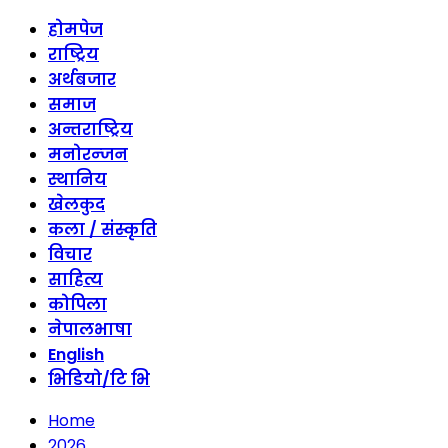
होमपेज
राष्ट्रिय
अर्थबजार
समाज
अन्तराष्ट्रिय
मनोरन्जन
स्थानिय
खेलकुद
कला / संस्कृति
विचार
साहित्य
कोपिला
नेपालभाषा
English
भिडियो/टि भि
Home
2026