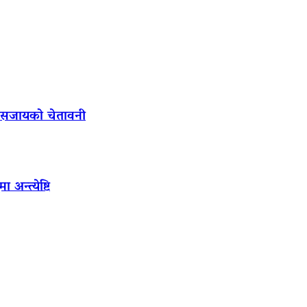
ल सजायको चेतावनी
अन्त्येष्टि