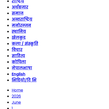
राष्ट्रिय
अर्थबजार
समाज
अन्तराष्ट्रिय
मनोरन्जन
स्थानिय
खेलकुद
कला / संस्कृति
विचार
साहित्य
कोपिला
नेपालभाषा
English
भिडियो/टि भि
Home
2026
June
1