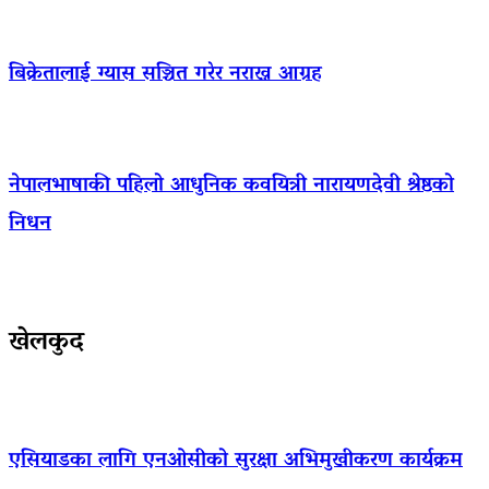
बिक्रेतालाई ग्यास सञ्चित गरेर नराख्न आग्रह
नेपालभाषाकी पहिलो आधुनिक कवयित्री नारायणदेवी श्रेष्ठको
निधन
खेलकुद
एसियाडका लागि एनओसीको सुरक्षा अभिमुखीकरण कार्यक्रम