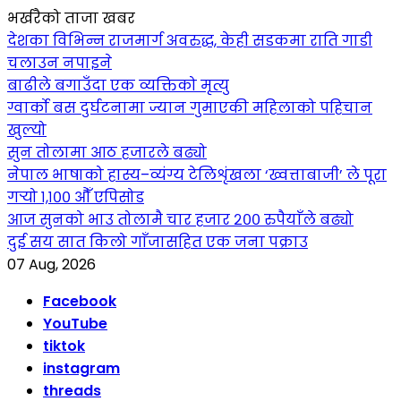
भर्खरैको ताजा खबर
देशका विभिन्न राजमार्ग अवरुद्ध, केही सडकमा राति गाडी
चलाउन नपाइने
बाढीले बगाउँदा एक व्यक्तिको मृत्यु
ग्वार्को बस दुर्घटनामा ज्यान गुमाएकी महिलाको पहिचान
खुल्यो
सुन तोलामा आठ हजारले बढ्यो
नेपाल भाषाको हास्य–व्यंग्य टेलिशृंखला ‘ख्वत्ताबाजी’ ले पूरा
गर्‍यो १,१०० औँ एपिसोड
आज सुनको भाउ तोलामै चार हजार २०० रुपैयाँले बढ्यो
दुई सय सात किलो गाँजासहित एक जना पक्राउ
07 Aug, 2026
Facebook
YouTube
tiktok
instagram
threads