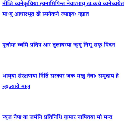
नीजि ब्वनेकुथिया स्यनामिपिन्त नेवाःभाय् खःकथं ब्वनेच्वयेत
माःगु आधारभूत खँ स्यनेकने ज्याझ्वः न्ह्यात
पुलांम्ह च्वमि प्रदिप आर तुलाधरया न्हूगु निगू सफू पिदन
भाय्‌या संरक्षणया निंतिं सरकार जक मखु नेवाः समुदाय हे
न्ह्यज्याये माल
न्यूज नेपाःया जर्मनि प्रतिनिधि कुमार नापितया मां मन्त