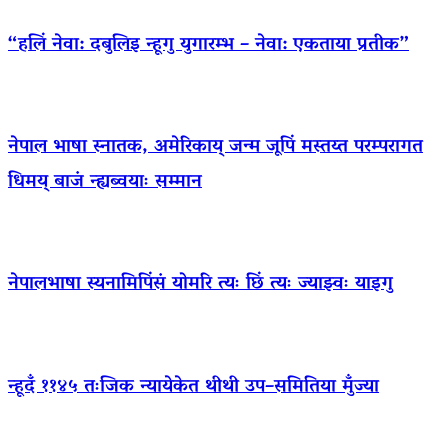
“हलिं नेवा: दबुलिइ न्हूगु युगारम्भ – नेवा: एकताया प्रतीक”
नेपाल भाषा स्नातक, अमेरिकाय् जन्म जूपिं मस्तय्त परम्परागत
धिमय् बाजं न्ह्यब्वयाः सम्मान
नेपालभाषा स्यनामिपिंसं योमरि त्यः छिं त्यः ज्याझ्वः याइगु
न्हूदँ ११४५ तःजिक न्यायेकेत थीथी उप–समितिया मुँज्या