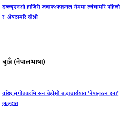
डब्ल्यूएनओ हाजिरी जवाफ:फाइनल गेममा ल्वंचामरि पहिलो
र अँयठामरि दोश्रो
बुखँ (नेपालभाषा)
वरिष्ठ संगीतकःमि रत्न बेहोसी बज्राचार्ययात ‘नेपालरत्न हना’
लःल्हात