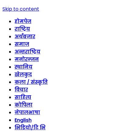
Skip to content
होमपेज
राष्ट्रिय
अर्थबजार
समाज
अन्तराष्ट्रिय
मनोरन्जन
स्थानिय
खेलकुद
कला / संस्कृति
विचार
साहित्य
कोपिला
नेपालभाषा
English
भिडियो/टि भि