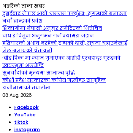
भर्खरैको ताजा खबर
दुबईबाट नेपाल आयो ‘जमजम पर्फ्युम्स’, सुगन्धको बजारमा
नयाँ ब्रान्डको प्रवेश
शिकागोमा नेपाली अनुहार समेटिएको भित्तेचित्र
बाघ र चितुवा अनुगमन गर्न क्यामरा जडान
हतियारको अभाव नरहेको ट्रम्पको दाबी, सूचना चुहाउनेलाई
जेल सजायको चेतावनी
‘ब्रोड पिक’ मा ज्यान गुमाएका आराेही पुरबहादुर गुरुङको
स्वयम्भूमा अन्त्येष्टि
सुनचाँदीको मूल्यमा सामान्य वृद्धि
कोशी प्रदेश सरकारका कांग्रेस मन्त्रीहरू सामूहिक
राजीनामाको तयारीमा
08 Aug, 2026
Facebook
YouTube
tiktok
instagram