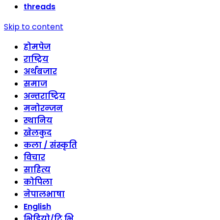
threads
Skip to content
होमपेज
राष्ट्रिय
अर्थबजार
समाज
अन्तराष्ट्रिय
मनोरन्जन
स्थानिय
खेलकुद
कला / संस्कृति
विचार
साहित्य
कोपिला
नेपालभाषा
English
भिडियो/टि भि