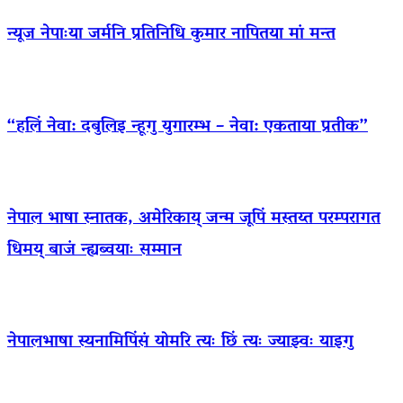
न्यूज नेपाःया जर्मनि प्रतिनिधि कुमार नापितया मां मन्त
“हलिं नेवा: दबुलिइ न्हूगु युगारम्भ – नेवा: एकताया प्रतीक”
नेपाल भाषा स्नातक, अमेरिकाय् जन्म जूपिं मस्तय्त परम्परागत
धिमय् बाजं न्ह्यब्वयाः सम्मान
नेपालभाषा स्यनामिपिंसं योमरि त्यः छिं त्यः ज्याझ्वः याइगु