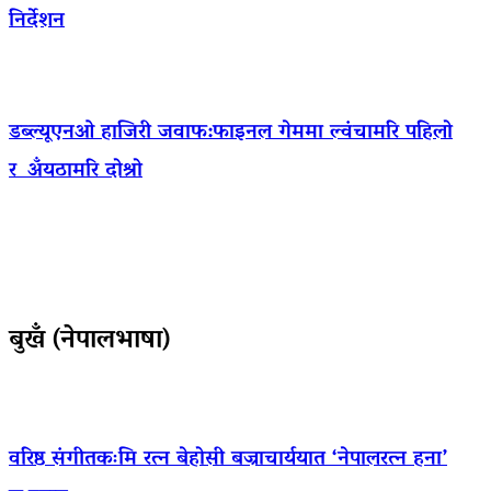
निर्देशन
डब्ल्यूएनओ हाजिरी जवाफ:फाइनल गेममा ल्वंचामरि पहिलो
र अँयठामरि दोश्रो
बुखँ (नेपालभाषा)
वरिष्ठ संगीतकःमि रत्न बेहोसी बज्राचार्ययात ‘नेपालरत्न हना’