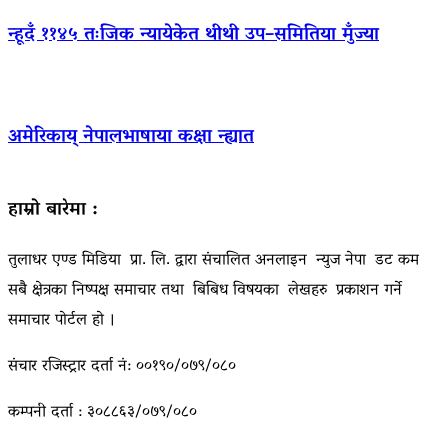
न्हूदँ ११४५ तःजिक न्यायेकेत थीथी उप–समितिया मुँज्या
अमेरिकाय् नेपालभाषाया कक्षा न्ह्यात
हाम्रो बारेमा :
तुलाधर एण्ड मिडिया प्रा. लि. द्वारा संचालित अनलाइन न्युज नेपा डट कम
सबै क्षेत्रका निष्पक्ष समाचार तथा बिबिध विषयका लेखहरु प्रकाशन गर्ने
समाचार पोर्टल हो ।
संचार रजिस्ट्रार दर्ता नं: ००१९०/०७९/०८०
कम्पनी दर्ता : ३०८८६३/०७९/०८०