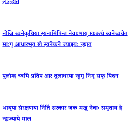
लःल्हात
नीजि ब्वनेकुथिया स्यनामिपिन्त नेवाःभाय् खःकथं ब्वनेच्वयेत
माःगु आधारभूत खँ स्यनेकने ज्याझ्वः न्ह्यात
पुलांम्ह च्वमि प्रदिप आर तुलाधरया न्हूगु निगू सफू पिदन
भाय्‌या संरक्षणया निंतिं सरकार जक मखु नेवाः समुदाय हे
न्ह्यज्याये माल