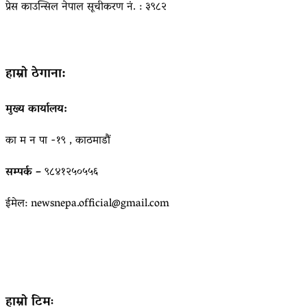
प्रेस काउन्सिल नेपाल सूचीकरण नं. : ३९८२
हाम्रो ठेगाना:
मुख्य कार्यालय:
का म न पा -१९ , काठमाडौं
सम्पर्क –
९८४१२५०५५६
ईमेल: newsnepa.official@gmail.com
हाम्रो टिमः