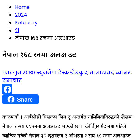
Home
2024
February
21
नेपाल १६८ रनमा अलआउट
नेपाल १६८ रनमा अलआउट
फाल्गुन,२०८०
न्युजनेपा डेस्क
खेलकुद
,
ताजाखबर
,
ब्यानर
,
समाचार
Facebook
Share
काठमाडौं । आईसीसी विश्वकप लिग टू अन्तर्गत नामिबियाविरुद्धको खेलमा
नेपाल १ सय ६८ रनमा अलआउट भएको छ । कीर्तिपुर मैदानमा पहिले
ब्याटिङ गरेको नेपाल ३७ दशमलव १ ओभरमा १ सय ६८ रनमा अलआउट