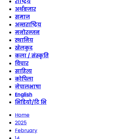
राष्ट्रिय
अर्थबजार
समाज
अन्तराष्ट्रिय
मनोरन्जन
स्थानिय
खेलकुद
कला / संस्कृति
विचार
साहित्य
कोपिला
नेपालभाषा
English
भिडियो/टि भि
Home
2025
February
14