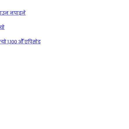
लाउन नपाइने
्यो
्‍यो १,१०० औँ एपिसोड