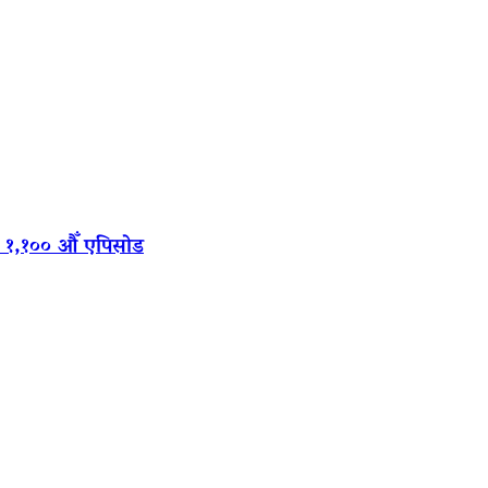
‍यो १,१०० औँ एपिसोड