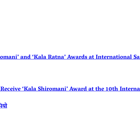
ani’ and ‘Kala Ratna’ Awards at International Sa
eceive ‘Kala Shiromani’ Award at the 10th Internat
पियो