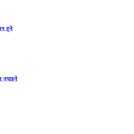
न हुने
न नपाइने