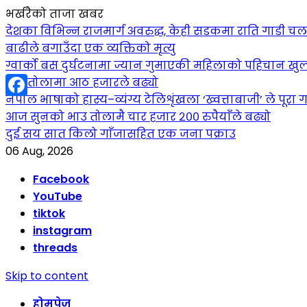
भर्खरैको ताजा खबर
देशका विभिन्न राजमार्ग अवरुद्ध, केही सडकमा राति गाडी च
बाढीले बगाउँदा एक व्यक्तिको मृत्यु
ग्वार्को बस दुर्घटनामा ज्यान गुमाएकी महिलाको पहिचान खुल
सुन तोलामा आठ हजारले बढ्यो
नेपाल भाषाको हास्य–व्यंग्य टेलिशृंखला ‘ख्वत्ताबाजी’ ले पूरा गर
Facebook
आज सुनको भाउ तोलामै चार हजार २०० रुपैयाँले बढ्यो
दुई सय सात किलो गाँजासहित एक जना पक्राउ
06 Aug, 2026
Facebook
YouTube
tiktok
instagram
threads
Skip to content
होमपेज