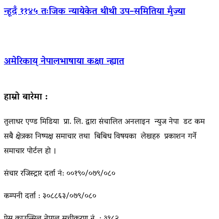
न्हूदँ ११४५ तःजिक न्यायेकेत थीथी उप–समितिया मुँज्या
अमेरिकाय् नेपालभाषाया कक्षा न्ह्यात
हाम्रो बारेमा :
तुलाधर एण्ड मिडिया प्रा. लि. द्वारा संचालित अनलाइन न्युज नेपा डट कम
सबै क्षेत्रका निष्पक्ष समाचार तथा बिबिध विषयका लेखहरु प्रकाशन गर्ने
समाचार पोर्टल हो ।
संचार रजिस्ट्रार दर्ता नं: ००१९०/०७९/०८०
कम्पनी दर्ता : ३०८८६३/०७९/०८०