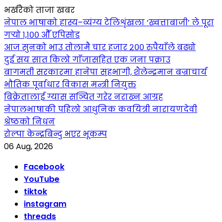
भर्खरैको ताजा खबर
नेपाल भाषाको हास्य–व्यंग्य टेलिशृंखला ‘ख्वत्ताबाजी’ ले पूरा
गर्‍यो १,१०० औँ एपिसोड
आज सुनको भाउ तोलामै चार हजार २०० रुपैयाँले बढ्यो
दुई सय सात किलो गाँजासहित एक जना पक्राउ
बागमती सरकारमा हानेपा सहभागी, शैलेन्द्रमान बज्राचार्य
भौतिक पूर्वाधार विकास मन्त्री नियुक्त
बिक्रेतालाई ग्यास सञ्चित गरेर नराख्न आग्रह
नेपालभाषाकी पहिलो आधुनिक कवयित्री नारायणदेवी
श्रेष्ठको निधन
रोल्पा केन्द्रबिन्दु भएर भूकम्प
06 Aug, 2026
Facebook
YouTube
tiktok
instagram
threads