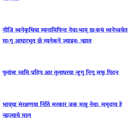
नीजि ब्वनेकुथिया स्यनामिपिन्त नेवाःभाय् खःकथं ब्वनेच्वयेत
माःगु आधारभूत खँ स्यनेकने ज्याझ्वः न्ह्यात
पुलांम्ह च्वमि प्रदिप आर तुलाधरया न्हूगु निगू सफू पिदन
भाय्‌या संरक्षणया निंतिं सरकार जक मखु नेवाः समुदाय हे
न्ह्यज्याये माल