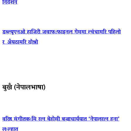
निर्देशन
डब्ल्यूएनओ हाजिरी जवाफ:फाइनल गेममा ल्वंचामरि पहिलो
र अँयठामरि दोश्रो
बुखँ (नेपालभाषा)
वरिष्ठ संगीतकःमि रत्न बेहोसी बज्राचार्ययात ‘नेपालरत्न हना’
लःल्हात