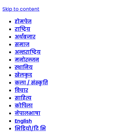
Skip to content
होमपेज
राष्ट्रिय
अर्थबजार
समाज
अन्तराष्ट्रिय
मनोरन्जन
स्थानिय
खेलकुद
कला / संस्कृति
विचार
साहित्य
कोपिला
नेपालभाषा
English
भिडियो/टि भि