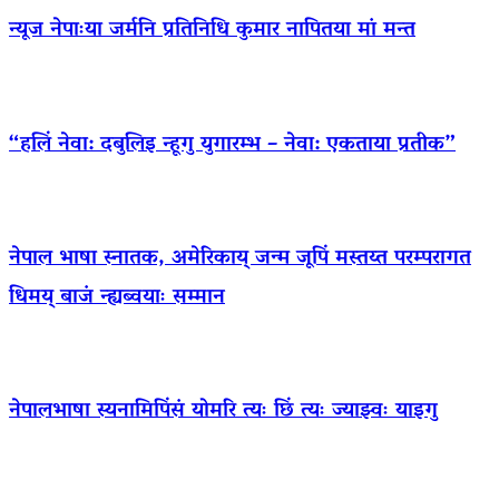
न्यूज नेपाःया जर्मनि प्रतिनिधि कुमार नापितया मां मन्त
“हलिं नेवा: दबुलिइ न्हूगु युगारम्भ – नेवा: एकताया प्रतीक”
नेपाल भाषा स्नातक, अमेरिकाय् जन्म जूपिं मस्तय्त परम्परागत
धिमय् बाजं न्ह्यब्वयाः सम्मान
नेपालभाषा स्यनामिपिंसं योमरि त्यः छिं त्यः ज्याझ्वः याइगु