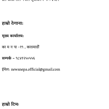
प्रेस काउन्सिल नेपाल सूचीकरण नं. : ३९८२
हाम्रो ठेगाना:
मुख्य कार्यालय:
का म न पा -१९ , काठमाडौं
सम्पर्क –
९८४१२५०५५६
ईमेल: newsnepa.official@gmail.com
हाम्रो टिमः