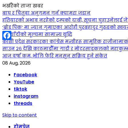
भर्खरैको ताजा खबर
बाघ र चितुवा अनुगमन गर्न क्यामरा जडान
हतियारको अभाव नरहेको ट्रम्पको दाबी, सूचना चुहाउनेलाई
‘ब्रोड पिक’ मा ज्यान गुमाएका आराेही पुरबहादुर गुरुङको स्वयम्भ
सुनचाँदीको मूल्यमा सामान्य वृद्धि
कोशी प्रदेश सरकारका कांग्रेस मन्त्रीहरू सामूहिक राजीनामा
Facebook
साउन २६ देखि काठमाडौँमा गाडी र मोटरसाइकलको महाकुम्भ: कु
आज वर्षा कम, भोलि फेरि मनसुन सक्रिय हुने संकेत
08 Aug, 2026
Facebook
YouTube
tiktok
instagram
threads
Skip to content
होमपेज