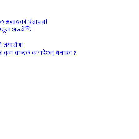
 जेल सजायको चेतावनी
ूमा अन्त्येष्टि
को तयारीमा
न ब्रान्डले के गर्दैछन् धमाका ?