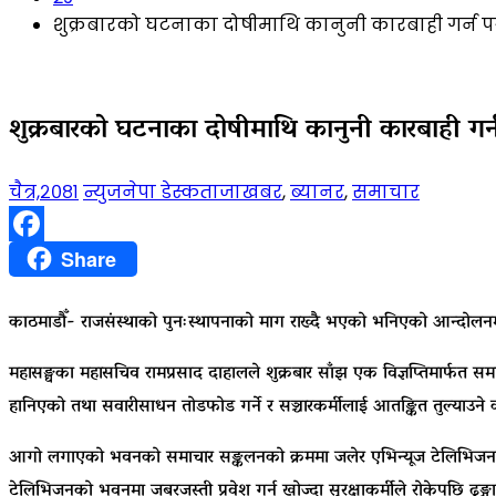
शुक्रबारको घटनाका दोषीमाथि कानुनी कारबाही गर्न 
शुक्रबारको घटनाका दोषीमाथि कानुनी कारबाही गर्
चैत्र,२०८१
न्युजनेपा डेस्क
ताजाखबर
,
ब्यानर
,
समाचार
Facebook
Share
काठमाडौँ- राजसंस्थाको पुनःस्थापनाको माग राख्दै भएको भनिएको आन्दोलनम
महासङ्घका महासचिव रामप्रसाद दाहालले शुक्रबार साँझ एक विज्ञप्तिमार्फत सम
हानिएको तथा सवारीसाधन तोडफोड गर्ने र सञ्चारकर्मीलाई आतङ्कित तुल्याउने
आगो लगाएको भवनको समाचार सङ्कलनको क्रममा जलेर एभिन्यूज टेलिभिजनका पत
टेलिभिजनको भवनमा जबरजस्ती प्रवेश गर्न खोज्दा सुरक्षाकर्मीले रोकेपछि ढ