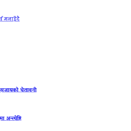
्व मनाइँदै
ल सजायको चेतावनी
अन्त्येष्टि