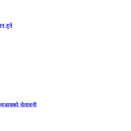
न हुने
ल सजायको चेतावनी