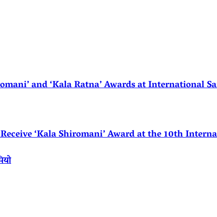
ani’ and ‘Kala Ratna’ Awards at International Sa
eceive ‘Kala Shiromani’ Award at the 10th Internat
पियो