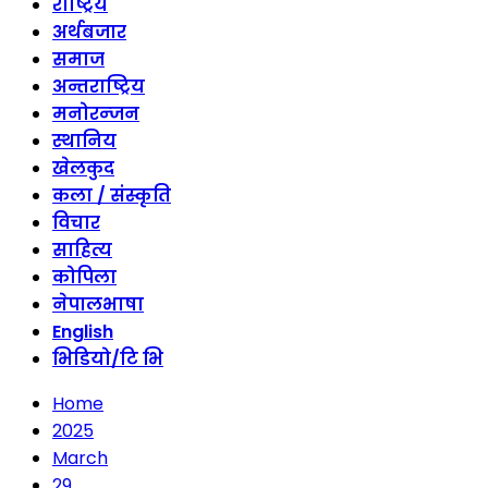
राष्ट्रिय
अर्थबजार
समाज
अन्तराष्ट्रिय
मनोरन्जन
स्थानिय
खेलकुद
कला / संस्कृति
विचार
साहित्य
कोपिला
नेपालभाषा
English
भिडियो/टि भि
Home
2025
March
29