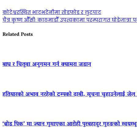
कोटेश्वरस्थित भाटभटेनीमा तोडफोड र लुटपाट
चैत्र कृष्ण औँसीः काठमाडौँ उपत्यकामा परम्परागत घोडेजात्रा पर
Related Posts
बाघ र चितुवा अनुगमन गर्न क्यामरा जडान
हतियारको अभाव नरहेको ट्रम्पको दाबी, सूचना चुहाउनेलाई जे
‘ब्रोड पिक’ मा ज्यान गुमाएका आराेही पुरबहादुर गुरुङको स्वयम्भूमा 