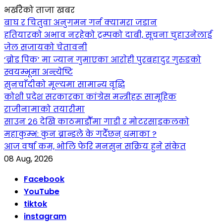
भर्खरैको ताजा खबर
बाघ र चितुवा अनुगमन गर्न क्यामरा जडान
हतियारको अभाव नरहेको ट्रम्पको दाबी, सूचना चुहाउनेलाई
जेल सजायको चेतावनी
‘ब्रोड पिक’ मा ज्यान गुमाएका आराेही पुरबहादुर गुरुङको
स्वयम्भूमा अन्त्येष्टि
सुनचाँदीको मूल्यमा सामान्य वृद्धि
कोशी प्रदेश सरकारका कांग्रेस मन्त्रीहरू सामूहिक
राजीनामाको तयारीमा
साउन २६ देखि काठमाडौँमा गाडी र मोटरसाइकलको
महाकुम्भ: कुन ब्रान्डले के गर्दैछन् धमाका ?
आज वर्षा कम, भोलि फेरि मनसुन सक्रिय हुने संकेत
08 Aug, 2026
Facebook
YouTube
tiktok
instagram