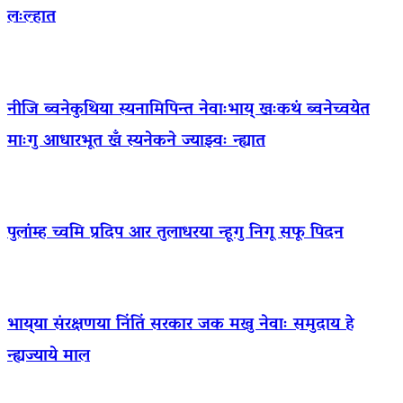
लःल्हात
नीजि ब्वनेकुथिया स्यनामिपिन्त नेवाःभाय् खःकथं ब्वनेच्वयेत
माःगु आधारभूत खँ स्यनेकने ज्याझ्वः न्ह्यात
पुलांम्ह च्वमि प्रदिप आर तुलाधरया न्हूगु निगू सफू पिदन
भाय्‌या संरक्षणया निंतिं सरकार जक मखु नेवाः समुदाय हे
न्ह्यज्याये माल