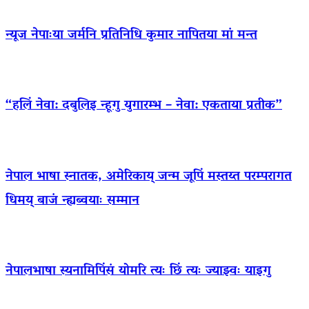
न्यूज नेपाःया जर्मनि प्रतिनिधि कुमार नापितया मां मन्त
“हलिं नेवा: दबुलिइ न्हूगु युगारम्भ – नेवा: एकताया प्रतीक”
नेपाल भाषा स्नातक, अमेरिकाय् जन्म जूपिं मस्तय्त परम्परागत
धिमय् बाजं न्ह्यब्वयाः सम्मान
नेपालभाषा स्यनामिपिंसं योमरि त्यः छिं त्यः ज्याझ्वः याइगु