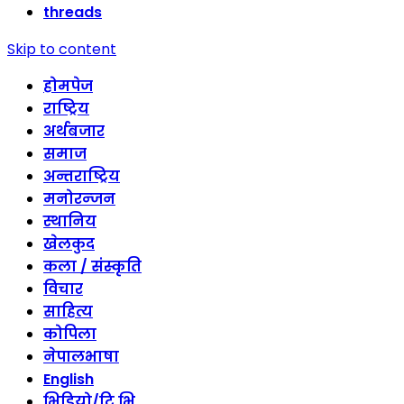
threads
Skip to content
होमपेज
राष्ट्रिय
अर्थबजार
समाज
अन्तराष्ट्रिय
मनोरन्जन
स्थानिय
खेलकुद
कला / संस्कृति
विचार
साहित्य
कोपिला
नेपालभाषा
English
भिडियो/टि भि