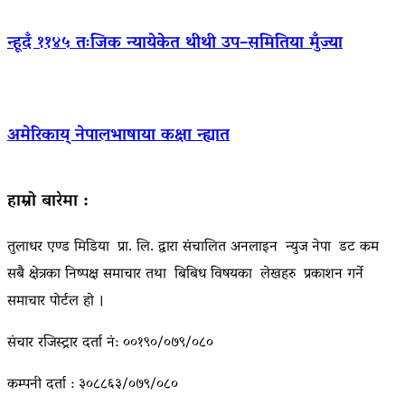
न्हूदँ ११४५ तःजिक न्यायेकेत थीथी उप–समितिया मुँज्या
अमेरिकाय् नेपालभाषाया कक्षा न्ह्यात
हाम्रो बारेमा :
तुलाधर एण्ड मिडिया प्रा. लि. द्वारा संचालित अनलाइन न्युज नेपा डट कम
सबै क्षेत्रका निष्पक्ष समाचार तथा बिबिध विषयका लेखहरु प्रकाशन गर्ने
समाचार पोर्टल हो ।
संचार रजिस्ट्रार दर्ता नं: ००१९०/०७९/०८०
कम्पनी दर्ता : ३०८८६३/०७९/०८०