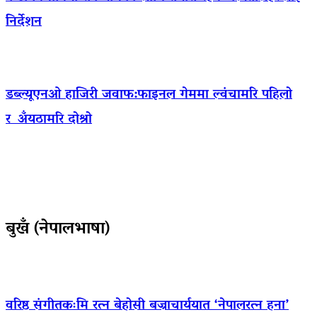
निर्देशन
डब्ल्यूएनओ हाजिरी जवाफ:फाइनल गेममा ल्वंचामरि पहिलो
र अँयठामरि दोश्रो
बुखँ (नेपालभाषा)
वरिष्ठ संगीतकःमि रत्न बेहोसी बज्राचार्ययात ‘नेपालरत्न हना’