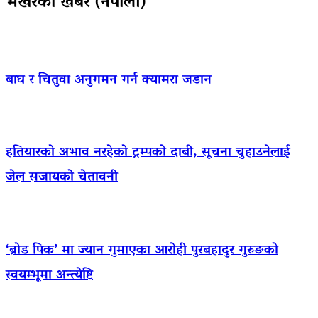
भर्खरैका खबर (नेपाली)
बाघ र चितुवा अनुगमन गर्न क्यामरा जडान
हतियारको अभाव नरहेको ट्रम्पको दाबी, सूचना चुहाउनेलाई
जेल सजायको चेतावनी
‘ब्रोड पिक’ मा ज्यान गुमाएका आराेही पुरबहादुर गुरुङको
स्वयम्भूमा अन्त्येष्टि