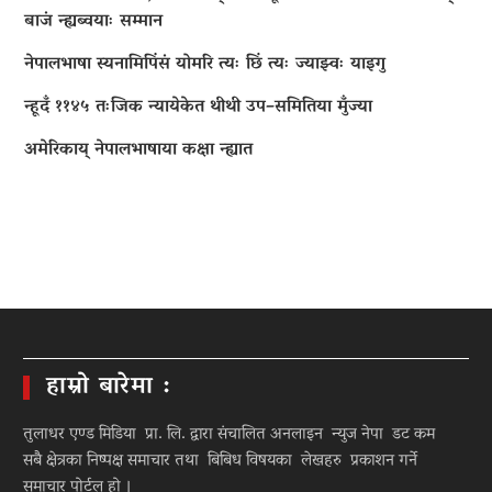
बाजं न्ह्यब्वयाः सम्मान
नेपालभाषा स्यनामिपिंसं योमरि त्यः छिं त्यः ज्याझ्वः याइगु
न्हूदँ ११४५ तःजिक न्यायेकेत थीथी उप–समितिया मुँज्या
अमेरिकाय् नेपालभाषाया कक्षा न्ह्यात
हाम्रो बारेमा :
तुलाधर एण्ड मिडिया प्रा. लि. द्वारा संचालित अनलाइन न्युज नेपा डट कम
सबै क्षेत्रका निष्पक्ष समाचार तथा बिबिध विषयका लेखहरु प्रकाशन गर्ने
समाचार पोर्टल हो ।