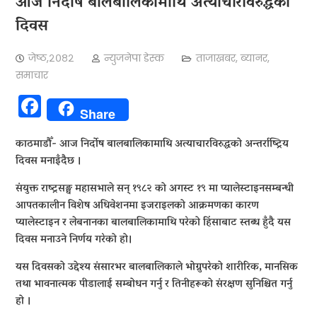
आज निर्दोष बालबालिकामाथि अत्याचारविरुद्धको
दिवस
जेष्ठ,२०८२
न्युजनेपा डेस्क
ताजाखबर
,
ब्यानर
,
समाचार
Facebook
Share
काठमाडौँ- आज निर्दोष बालबालिकामाथि अत्याचारविरुद्धको अन्तर्राष्ट्रिय
दिवस मनाइँदैछ ।
संयुक्त राष्ट्रसङ्घ महासभाले सन् १९८२ को अगस्ट १९ मा प्यालेस्टाइनसम्बन्धी
आपतकालीन विशेष अधिवेशनमा इजराइलको आक्रमणका कारण
प्यालेस्टाइन र लेबनानका बालबालिकामाथि परेको हिंसाबाट स्तब्ध हुँदै यस
दिवस मनाउने निर्णय गरेको हो।
यस दिवसको उद्देश्य संसारभर बालबालिकाले भोग्नुपरेको शारीरिक, मानसिक
तथा भावनात्मक पीडालाई सम्बोधन गर्नु र तिनीहरूको संरक्षण सुनिश्चित गर्नु
हो ।