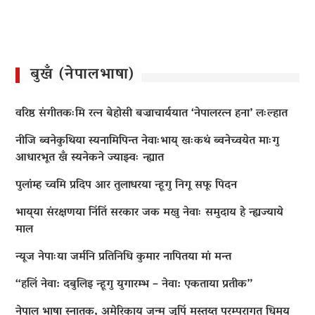
बुखँ (नेपालभाषा)
वरिष्ठ संगीतकःमि रत्न बेहोसी बज्राचार्ययात ‘नेपालरत्न हना’ लःल्हात
नीजि ब्वनेकुथिया स्यनामिपिन्त नेवाःभाय् खःकथं ब्वनेच्वयेत माःगु
आधारभूत खँ स्यनेकने ज्याझ्वः न्ह्यात
पुलांम्ह च्वमि प्रदिप आर तुलाधरया न्हूगु निगू सफू पिदन
भाय्‌या संरक्षणया निंतिं सरकार जक मखु नेवाः समुदाय हे न्ह्यज्याये
माल
न्यूज नेपाःया जर्मनि प्रतिनिधि कुमार नापितया मां मन्त
“हलिं नेवा: दबुलिइ न्हूगु युगारम्भ – नेवा: एकताया प्रतीक”
नेपाल भाषा स्नातक, अमेरिकाय् जन्म जूपिं मस्तय्त परम्परागत धिमय्