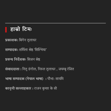
हाम्रो टिमः
प्रकाशक:
बिगेन तुलाधर
सम्पादक:
शर्मिला श्रेष्ठ ‘सिल्भिया’
प्रवन्ध निर्देशकः
सिजन श्रेष्ठ
संवाददाता :
नितु डंगोल, निरुल तुलाधर , जयम्बु रंजित
भाषा सम्पादक (नेपाल भाषा) :
पौभा: सायमि
कानुनी सल्लाहकार :
राजन कुमार के सी