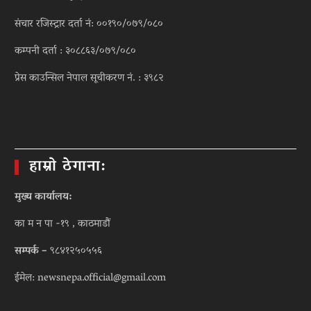
संचार रजिस्ट्रार दर्ता नं: ००१९०/०७९/०८०
कम्पनी दर्ता : ३०८८६३/०७९/०८०
प्रेस काउन्सिल नेपाल सूचीकरण नं. : ३९८२
हाम्रो ठेगाना:
मुख्य कार्यालय:
का म न पा -१९ , काठमाडौं
सम्पर्क –
९८४१२५०५५६
ईमेल: newsnepa.official@gmail.com