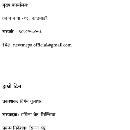
मुख्य कार्यालय:
का म न पा -१९ , काठमाडौं
सम्पर्क –
९८४१२५०५५६
ईमेल: newsnepa.official@gmail.com
हाम्रो टिमः
प्रकाशक:
बिगेन तुलाधर
सम्पादक:
शर्मिला श्रेष्ठ ‘सिल्भिया’
प्रवन्ध निर्देशकः
सिजन श्रेष्ठ