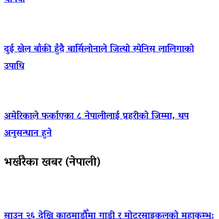
दुई खेल बाँकी हुँदै बार्सिलोनाले जित्यो स्पेनिस लालिगाको
उपाधि
अमेरिकाले फर्काएका ८ नेपालीलाई प्रहरीको जिम्मा, थप
अनुसन्धान हुने
भर्खरैका खबर (नेपाली)
साउन २६ देखि काठमाडौँमा गाडी र मोटरसाइकलको महाकुम्भ: