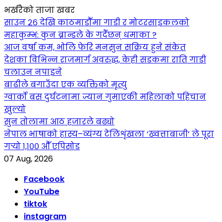
भर्खरैको ताजा खबर
साउन २६ देखि काठमाडौँमा गाडी र मोटरसाइकलको
महाकुम्भ: कुन ब्रान्डले के गर्दैछन् धमाका ?
आज वर्षा कम, भोलि फेरि मनसुन सक्रिय हुने संकेत
देशका विभिन्न राजमार्ग अवरुद्ध, केही सडकमा राति गाडी
चलाउन नपाइने
बाढीले बगाउँदा एक व्यक्तिको मृत्यु
ग्वार्को बस दुर्घटनामा ज्यान गुमाएकी महिलाको पहिचान
खुल्यो
सुन तोलामा आठ हजारले बढ्यो
नेपाल भाषाको हास्य–व्यंग्य टेलिशृंखला ‘ख्वत्ताबाजी’ ले पूरा
गर्‍यो १,१०० औँ एपिसोड
07 Aug, 2026
Facebook
YouTube
tiktok
instagram