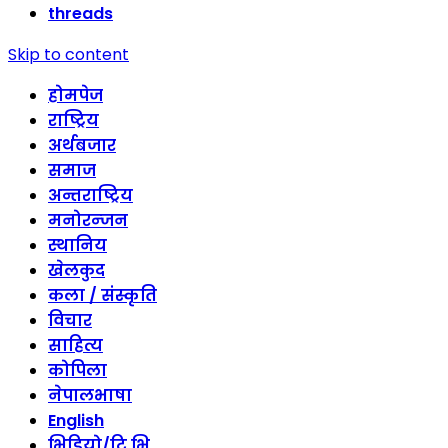
threads
Skip to content
होमपेज
राष्ट्रिय
अर्थबजार
समाज
अन्तराष्ट्रिय
मनोरन्जन
स्थानिय
खेलकुद
कला / संस्कृति
विचार
साहित्य
कोपिला
नेपालभाषा
English
भिडियो/टि भि