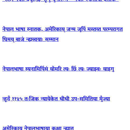
नेपाल भाषा स्नातक, अमेरिकाय् जन्म जूपिं मस्तय्त परम्परागत
धिमय् बाजं न्ह्यब्वयाः सम्मान
नेपालभाषा स्यनामिपिंसं योमरि त्यः छिं त्यः ज्याझ्वः याइगु
न्हूदँ ११४५ तःजिक न्यायेकेत थीथी उप–समितिया मुँज्या
अमेरिकाय् नेपालभाषाया कक्षा न्ह्यात