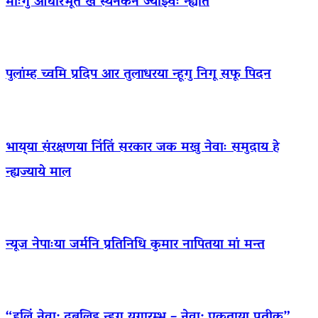
माःगु आधारभूत खँ स्यनेकने ज्याझ्वः न्ह्यात
पुलांम्ह च्वमि प्रदिप आर तुलाधरया न्हूगु निगू सफू पिदन
भाय्‌या संरक्षणया निंतिं सरकार जक मखु नेवाः समुदाय हे
न्ह्यज्याये माल
न्यूज नेपाःया जर्मनि प्रतिनिधि कुमार नापितया मां मन्त
“हलिं नेवा: दबुलिइ न्हूगु युगारम्भ – नेवा: एकताया प्रतीक”