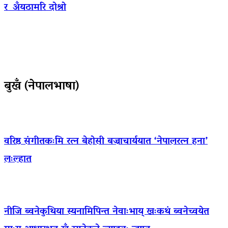
र अँयठामरि दोश्रो
बुखँ (नेपालभाषा)
वरिष्ठ संगीतकःमि रत्न बेहोसी बज्राचार्ययात ‘नेपालरत्न हना’
लःल्हात
नीजि ब्वनेकुथिया स्यनामिपिन्त नेवाःभाय् खःकथं ब्वनेच्वयेत