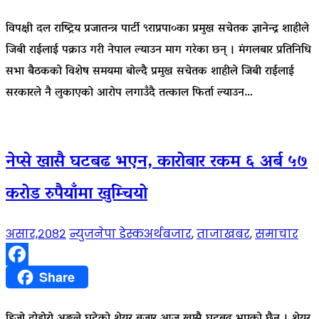
विपक्षी दल राष्ट्रिय प्रजातन्त्र पार्टी ९राप्रपा०का प्रमुख सचेतक ज्ञानेन्द्र शाहीले
जिबी राईलाई पक्राउ गरी नेपाल ल्याउन माग गरेका छन् । मंगलबार प्रतिनिधि
सभा बैठकको विशेष समयमा बोल्दै प्रमुख सचेतक शाहीले जिबी राईलाई
सरकारले नै लुकाएको आरोप लगाउँदै तत्काल फिर्ता ल्याउन…
नेप्से खासै घटबढ भएन, काराेबार रकम ६ अर्ब ५७
कराेड रुपैयाँमा खुम्चियाे
असार,२०८२
न्युजनेपा डेस्क
अर्थबजार
,
ताजाखबर
,
समाचार
Facebook
Share
हिजो दोहोरो अङ्कले घटेको शेयर बजार आज खासै घटबढ भएको छैन । शेयर