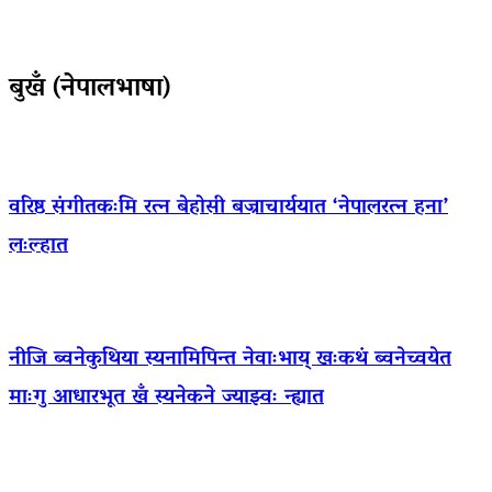
बुखँ (नेपालभाषा)
वरिष्ठ संगीतकःमि रत्न बेहोसी बज्राचार्ययात ‘नेपालरत्न हना’
लःल्हात
नीजि ब्वनेकुथिया स्यनामिपिन्त नेवाःभाय् खःकथं ब्वनेच्वयेत
माःगु आधारभूत खँ स्यनेकने ज्याझ्वः न्ह्यात