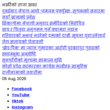
भर्खरैको ताजा खबर
दुबईबाट नेपाल आयो ‘जमजम पर्फ्युम्स’, सुगन्धको बजारमा
नयाँ ब्रान्डको प्रवेश
शिकागोमा नेपाली अनुहार समेटिएको भित्तेचित्र
बाघ र चितुवा अनुगमन गर्न क्यामरा जडान
हतियारको अभाव नरहेको ट्रम्पको दाबी, सूचना चुहाउनेलाई
जेल सजायको चेतावनी
‘ब्रोड पिक’ मा ज्यान गुमाएका आराेही पुरबहादुर गुरुङको
स्वयम्भूमा अन्त्येष्टि
सुनचाँदीको मूल्यमा सामान्य वृद्धि
कोशी प्रदेश सरकारका कांग्रेस मन्त्रीहरू सामूहिक
राजीनामाको तयारीमा
08 Aug, 2026
Facebook
YouTube
tiktok
instagram