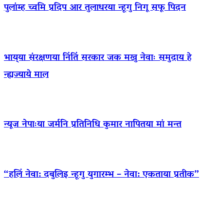
पुलांम्ह च्वमि प्रदिप आर तुलाधरया न्हूगु निगू सफू पिदन
भाय्‌या संरक्षणया निंतिं सरकार जक मखु नेवाः समुदाय हे
न्ह्यज्याये माल
न्यूज नेपाःया जर्मनि प्रतिनिधि कुमार नापितया मां मन्त
“हलिं नेवा: दबुलिइ न्हूगु युगारम्भ – नेवा: एकताया प्रतीक”