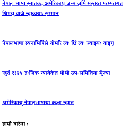
नेपाल भाषा स्नातक, अमेरिकाय् जन्म जूपिं मस्तय्त परम्परागत
धिमय् बाजं न्ह्यब्वयाः सम्मान
नेपालभाषा स्यनामिपिंसं योमरि त्यः छिं त्यः ज्याझ्वः याइगु
न्हूदँ ११४५ तःजिक न्यायेकेत थीथी उप–समितिया मुँज्या
अमेरिकाय् नेपालभाषाया कक्षा न्ह्यात
हाम्रो बारेमा :