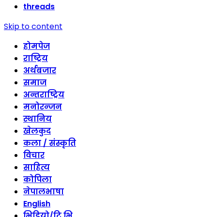
threads
Skip to content
होमपेज
राष्ट्रिय
अर्थबजार
समाज
अन्तराष्ट्रिय
मनोरन्जन
स्थानिय
खेलकुद
कला / संस्कृति
विचार
साहित्य
कोपिला
नेपालभाषा
English
भिडियो/टि भि