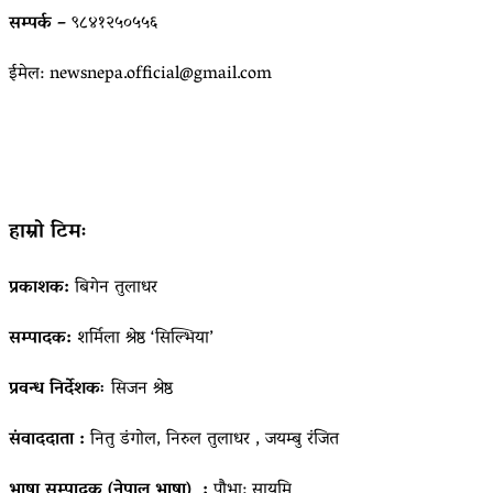
सम्पर्क –
९८४१२५०५५६
ईमेल: newsnepa.official@gmail.com
हाम्रो टिमः
प्रकाशक:
बिगेन तुलाधर
सम्पादक:
शर्मिला श्रेष्ठ ‘सिल्भिया’
प्रवन्ध निर्देशकः
सिजन श्रेष्ठ
संवाददाता :
नितु डंगोल, निरुल तुलाधर , जयम्बु रंजित
भाषा सम्पादक (नेपाल भाषा) :
पौभा: सायमि