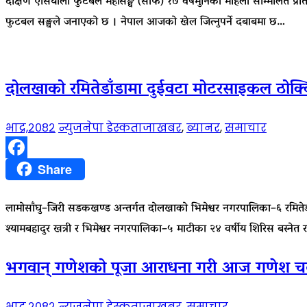
दक्षिण एसियाली फुटबल महासङ्घ (साफ) १७ वर्षमुनिका महिला सम्मिलित प्रति
फुटबल सङ्घले जनाएको छ । नेपाल आजको खेल जित्नुपर्ने दबाबमा छ…
दोलखाको रमितेडाँडामा दुईवटा मोटरसाइकल ठोक्क
भाद्र,२०८२
न्युजनेपा डेस्क
ताजाखबर
,
ब्यानर
,
समाचार
Facebook
Share
लामोसाँघु–जिरी सडकखण्ड अन्तर्गत दोलखाको भिमेश्वर नगरपालिका–६ रमितेडा
श्यामबहादुर खत्री र भिमेश्वर नगरपालिका–५ माटीका २४ वर्षीय शिरिस बस्नेत 
भगवान् गणेशको पूजा आराधना गरी आज गणेश चतुर्थ
भाद्र,२०८२
न्युजनेपा डेस्क
ताजाखबर
,
समाचार