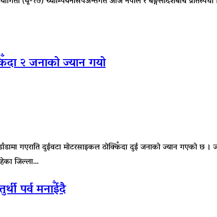
योगिता (यू-१७) च्याम्पियनसिपअन्तर्गत आज नेपाल र बङ्गलादेशबीच प्रतिस्पर्
िँदा २ जनाको ज्यान गयो
ँडामा गएराति दुईवटा मोटरसाइकल ठोक्किँदा दुई जनाको ज्यान गएको छ । ज्यान
रहेका जिल्ला…
ी पर्व मनाईँदै