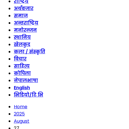
राष्ट्रिय
अर्थबजार
समाज
अन्तराष्ट्रिय
मनोरन्जन
स्थानिय
खेलकुद
कला / संस्कृति
विचार
साहित्य
कोपिला
नेपालभाषा
English
भिडियो/टि भि
Home
2025
August
27