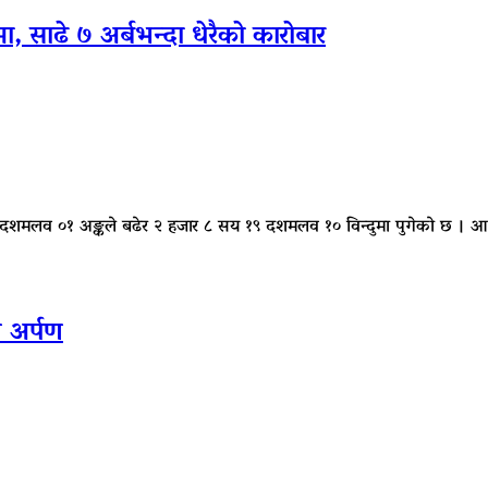
 साढे ७ अर्बभन्दा धेरैकाे काराेबार
३ दशमलव ०१ अङ्कले बढेर २ हजार ८ सय १९ दशमलव १० विन्दुमा पुगेको छ ।
 अर्पण