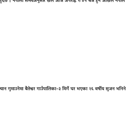
धा हुँदैछ । नेपाली समयअनुसार खेल आज अपराह्न २ः४५ बजे हुने अखिल नेपाल
 गुमाउनेमा बैतेश्वर गाउँपालिका–३ मिर्गे घर भएका २६ वर्षीय सुजन भनिने