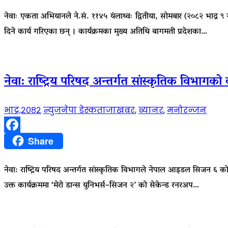
नेवाः एकता अभियानले ने.सं. ११४५ यंलाथ्वः द्वितीया, सोमबार (२०८२ भाद्र ९ 
दिने कार्य गरिएका छन् । कार्यक्रमका मुख्य अतिथि बागमती प्रदेशका…
नेवा: राष्ट्रिय परिषद अन्तर्गत सांस्कृतिक विभाग
भाद्र,२०८२
न्युजनेपा डेस्क
ताजाखबर
,
ब्यानर
,
मनोरन्जन
Facebook
Share
नेवा: राष्ट्रिय परिषद अन्तर्गत सांस्कृतिक विभागले नेपाल आइडल सिजन ६ क
उक्त कार्यक्रममा ‘मेरो डान्स युनिभर्स–सिजन २’ को सेकेन्ड रनरअप…