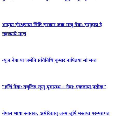
भाय्‌या संरक्षणया निंतिं सरकार जक मखु नेवाः समुदाय हे
न्ह्यज्याये माल
न्यूज नेपाःया जर्मनि प्रतिनिधि कुमार नापितया मां मन्त
“हलिं नेवा: दबुलिइ न्हूगु युगारम्भ – नेवा: एकताया प्रतीक”
नेपाल भाषा स्नातक, अमेरिकाय् जन्म जूपिं मस्तय्त परम्परागत