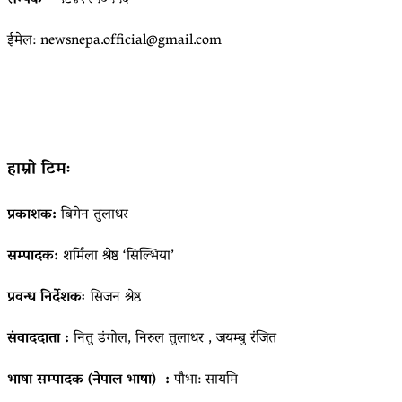
ईमेल: newsnepa.official@gmail.com
हाम्रो टिमः
प्रकाशक:
बिगेन तुलाधर
सम्पादक:
शर्मिला श्रेष्ठ ‘सिल्भिया’
प्रवन्ध निर्देशकः
सिजन श्रेष्ठ
संवाददाता :
नितु डंगोल, निरुल तुलाधर , जयम्बु रंजित
भाषा सम्पादक (नेपाल भाषा) :
पौभा: सायमि