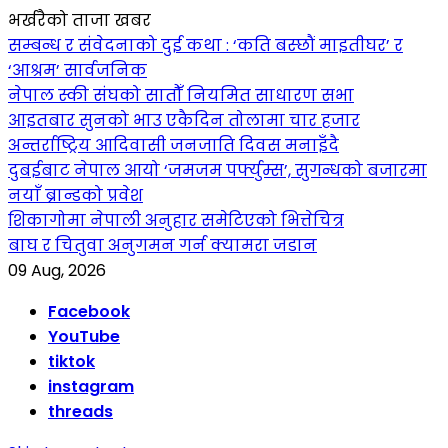
भर्खरैको ताजा खबर
सम्बन्ध र संवेदनाको दुई कथा : ‘कति बस्छौं माइतीघर’ र
‘आश्रम’ सार्वजनिक
नेपाल स्की संघको सातौँ नियमित साधारण सभा
आइतबार सुनको भाउ एकैदिन तोलामा चार हजार
अन्तर्राष्ट्रिय आदिवासी जनजाति दिवस मनाइँदै
दुबईबाट नेपाल आयो ‘जमजम पर्फ्युम्स’, सुगन्धको बजारमा
नयाँ ब्रान्डको प्रवेश
शिकागोमा नेपाली अनुहार समेटिएको भित्तेचित्र
बाघ र चितुवा अनुगमन गर्न क्यामरा जडान
09 Aug, 2026
Facebook
YouTube
tiktok
instagram
threads