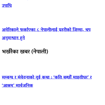
उपाधि
अमेरिकाले फर्काएका ८ नेपालीलाई प्रहरीको जिम्मा, थप
अनुसन्धान हुने
भर्खरैका खबर (नेपाली)
सम्बन्ध र संवेदनाको दुई कथा : ‘कति बस्छौं माइतीघर’ र
‘आश्रम’ सार्वजनिक