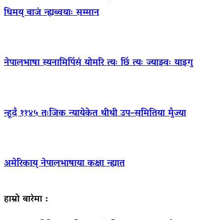
धिमय् बाजं न्ह्यब्वयाः सम्मान
नेपालभाषा स्यनामिपिंसं योमरि त्यः छिं त्यः ज्याझ्वः याइगु
न्हूदँ ११४५ तःजिक न्यायेकेत थीथी उप–समितिया मुँज्या
अमेरिकाय् नेपालभाषाया कक्षा न्ह्यात
हाम्रो बारेमा :