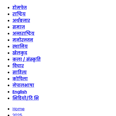
होमपेज
राष्ट्रिय
अर्थबजार
समाज
अन्तराष्ट्रिय
मनोरन्जन
स्थानिय
खेलकुद
कला / संस्कृति
विचार
साहित्य
कोपिला
नेपालभाषा
English
भिडियो/टि भि
Home
2025