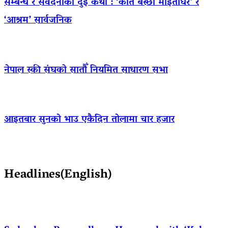
सम्बन्ध र संवेदनाको दुई कथा : ‘कति बस्छौं माइतीघर’ र
‘आश्रम’ सार्वजनिक
नेपाल स्की संघको सातौँ नियमित साधारण सभा
आइतबार सुनको भाउ एकैदिन तोलामा चार हजार
Headlines(English)