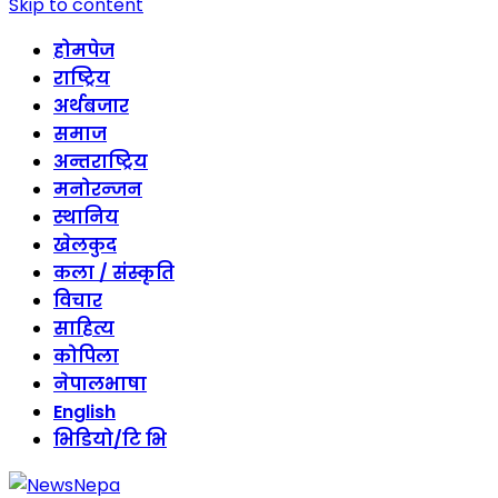
Skip to content
होमपेज
राष्ट्रिय
अर्थबजार
समाज
अन्तराष्ट्रिय
मनोरन्जन
स्थानिय
खेलकुद
कला / संस्कृति
विचार
साहित्य
कोपिला
नेपालभाषा
English
भिडियो/टि भि