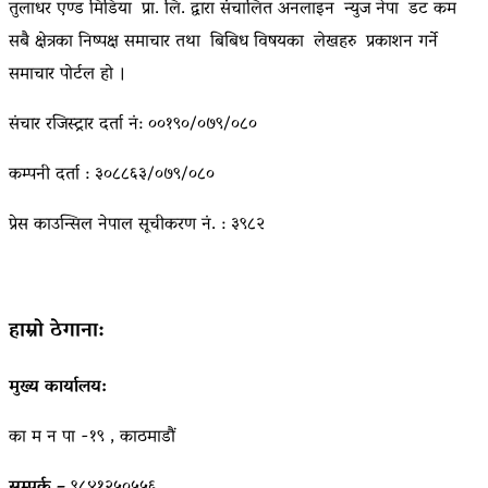
तुलाधर एण्ड मिडिया प्रा. लि. द्वारा संचालित अनलाइन न्युज नेपा डट कम
सबै क्षेत्रका निष्पक्ष समाचार तथा बिबिध विषयका लेखहरु प्रकाशन गर्ने
समाचार पोर्टल हो ।
संचार रजिस्ट्रार दर्ता नं: ००१९०/०७९/०८०
कम्पनी दर्ता : ३०८८६३/०७९/०८०
प्रेस काउन्सिल नेपाल सूचीकरण नं. : ३९८२
हाम्रो ठेगाना:
मुख्य कार्यालय:
का म न पा -१९ , काठमाडौं
सम्पर्क –
९८४१२५०५५६