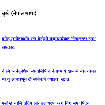
बुखँ (नेपालभाषा)
वरिष्ठ संगीतकःमि रत्न बेहोसी बज्राचार्ययात ‘नेपालरत्न हना’
लःल्हात
नीजि ब्वनेकुथिया स्यनामिपिन्त नेवाःभाय् खःकथं ब्वनेच्वयेत
माःगु आधारभूत खँ स्यनेकने ज्याझ्वः न्ह्यात
पुलांम्ह च्वमि प्रदिप आर तुलाधरया न्हूगु निगू सफू पिदन