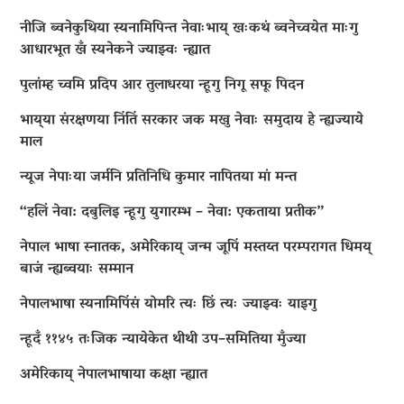
नीजि ब्वनेकुथिया स्यनामिपिन्त नेवाःभाय् खःकथं ब्वनेच्वयेत माःगु
आधारभूत खँ स्यनेकने ज्याझ्वः न्ह्यात
पुलांम्ह च्वमि प्रदिप आर तुलाधरया न्हूगु निगू सफू पिदन
भाय्‌या संरक्षणया निंतिं सरकार जक मखु नेवाः समुदाय हे न्ह्यज्याये
माल
न्यूज नेपाःया जर्मनि प्रतिनिधि कुमार नापितया मां मन्त
“हलिं नेवा: दबुलिइ न्हूगु युगारम्भ – नेवा: एकताया प्रतीक”
नेपाल भाषा स्नातक, अमेरिकाय् जन्म जूपिं मस्तय्त परम्परागत धिमय्
बाजं न्ह्यब्वयाः सम्मान
नेपालभाषा स्यनामिपिंसं योमरि त्यः छिं त्यः ज्याझ्वः याइगु
न्हूदँ ११४५ तःजिक न्यायेकेत थीथी उप–समितिया मुँज्या
अमेरिकाय् नेपालभाषाया कक्षा न्ह्यात