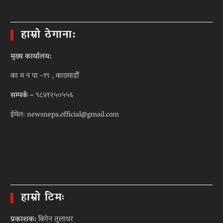
हाम्रो ठेगाना:
मुख्य कार्यालय:
का म न पा -१९ , काठमाडौं
सम्पर्क –
९८४१२५०५५६
ईमेल: newsnepa.official@gmail.com
हाम्रो टिमः
प्रकाशक:
बिगेन तुलाधर