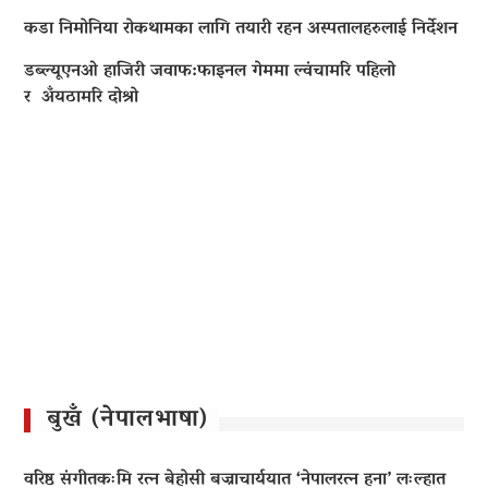
कडा निमोनिया रोकथामका लागि तयारी रहन अस्पतालहरुलाई निर्देशन
डब्ल्यूएनओ हाजिरी जवाफ:फाइनल गेममा ल्वंचामरि पहिलो
र अँयठामरि दोश्रो
बुखँ (नेपालभाषा)
वरिष्ठ संगीतकःमि रत्न बेहोसी बज्राचार्ययात ‘नेपालरत्न हना’ लःल्हात