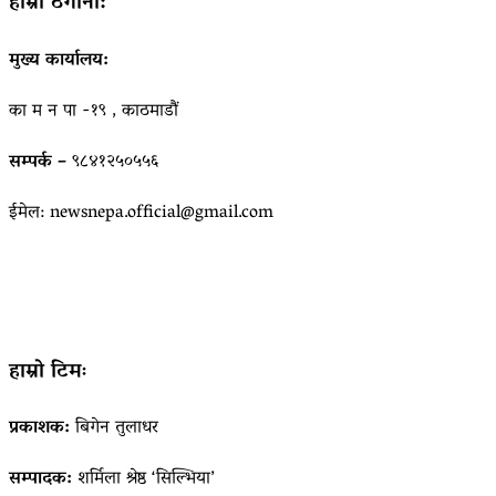
हाम्रो ठेगाना:
मुख्य कार्यालय:
का म न पा -१९ , काठमाडौं
सम्पर्क –
९८४१२५०५५६
ईमेल: newsnepa.official@gmail.com
हाम्रो टिमः
प्रकाशक:
बिगेन तुलाधर
सम्पादक:
शर्मिला श्रेष्ठ ‘सिल्भिया’