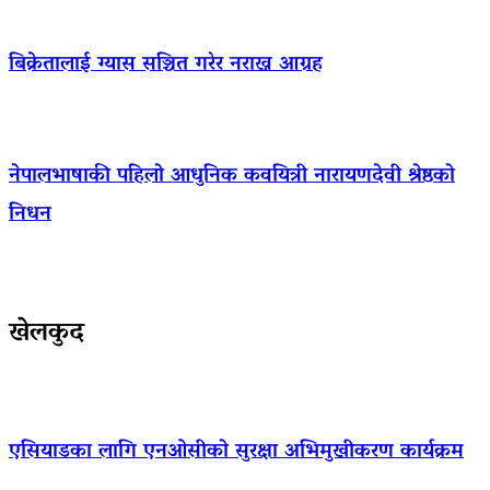
बिक्रेतालाई ग्यास सञ्चित गरेर नराख्न आग्रह
नेपालभाषाकी पहिलो आधुनिक कवयित्री नारायणदेवी श्रेष्ठको
निधन
खेलकुद
एसियाडका लागि एनओसीको सुरक्षा अभिमुखीकरण कार्यक्रम