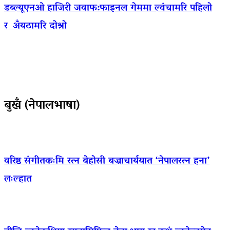
डब्ल्यूएनओ हाजिरी जवाफ:फाइनल गेममा ल्वंचामरि पहिलो
र अँयठामरि दोश्रो
बुखँ (नेपालभाषा)
वरिष्ठ संगीतकःमि रत्न बेहोसी बज्राचार्ययात ‘नेपालरत्न हना’
लःल्हात