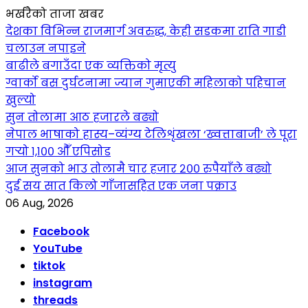
भर्खरैको ताजा खबर
देशका विभिन्न राजमार्ग अवरुद्ध, केही सडकमा राति गाडी
चलाउन नपाइने
बाढीले बगाउँदा एक व्यक्तिको मृत्यु
ग्वार्को बस दुर्घटनामा ज्यान गुमाएकी महिलाको पहिचान
खुल्यो
सुन तोलामा आठ हजारले बढ्यो
नेपाल भाषाको हास्य–व्यंग्य टेलिशृंखला ‘ख्वत्ताबाजी’ ले पूरा
गर्‍यो १,१०० औँ एपिसोड
आज सुनको भाउ तोलामै चार हजार २०० रुपैयाँले बढ्यो
दुई सय सात किलो गाँजासहित एक जना पक्राउ
06 Aug, 2026
Facebook
YouTube
tiktok
instagram
threads