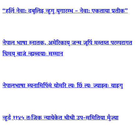
“हलिं नेवा: दबुलिइ न्हूगु युगारम्भ – नेवा: एकताया प्रतीक”
नेपाल भाषा स्नातक, अमेरिकाय् जन्म जूपिं मस्तय्त परम्परागत
धिमय् बाजं न्ह्यब्वयाः सम्मान
नेपालभाषा स्यनामिपिंसं योमरि त्यः छिं त्यः ज्याझ्वः याइगु
न्हूदँ ११४५ तःजिक न्यायेकेत थीथी उप–समितिया मुँज्या