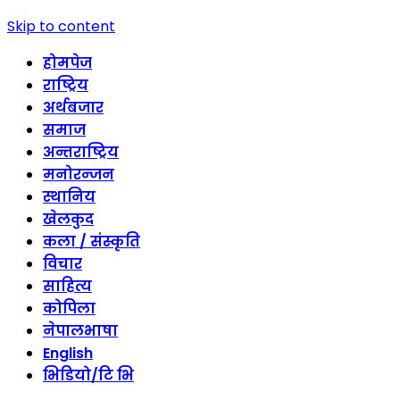
Skip to content
होमपेज
राष्ट्रिय
अर्थबजार
समाज
अन्तराष्ट्रिय
मनोरन्जन
स्थानिय
खेलकुद
कला / संस्कृति
विचार
साहित्य
कोपिला
नेपालभाषा
English
भिडियो/टि भि