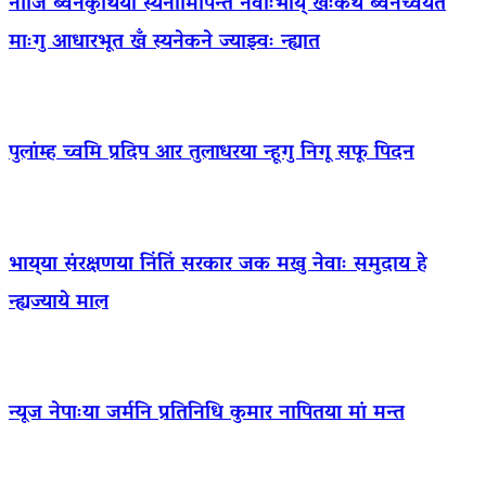
नीजि ब्वनेकुथिया स्यनामिपिन्त नेवाःभाय् खःकथं ब्वनेच्वयेत
माःगु आधारभूत खँ स्यनेकने ज्याझ्वः न्ह्यात
पुलांम्ह च्वमि प्रदिप आर तुलाधरया न्हूगु निगू सफू पिदन
भाय्‌या संरक्षणया निंतिं सरकार जक मखु नेवाः समुदाय हे
न्ह्यज्याये माल
न्यूज नेपाःया जर्मनि प्रतिनिधि कुमार नापितया मां मन्त