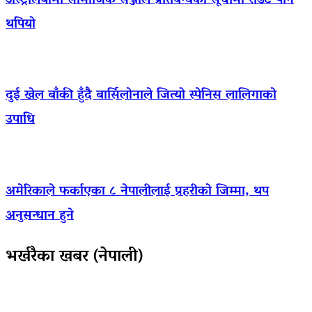
अस्ट्रेलियामा सामाजिक सञ्जाल प्रतिबन्धको सूचीमा रेडिट पनि
थपियो
दुई खेल बाँकी हुँदै बार्सिलोनाले जित्यो स्पेनिस लालिगाको
उपाधि
अमेरिकाले फर्काएका ८ नेपालीलाई प्रहरीको जिम्मा, थप
अनुसन्धान हुने
भर्खरैका खबर (नेपाली)