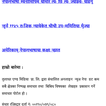
नेपालभाषा स्यनामिपिंसं योमरि त्यः छिं त्यः ज्याझ्वः याइगु
न्हूदँ ११४५ तःजिक न्यायेकेत थीथी उप–समितिया मुँज्या
अमेरिकाय् नेपालभाषाया कक्षा न्ह्यात
हाम्रो बारेमा :
तुलाधर एण्ड मिडिया प्रा. लि. द्वारा संचालित अनलाइन न्युज नेपा डट कम
सबै क्षेत्रका निष्पक्ष समाचार तथा बिबिध विषयका लेखहरु प्रकाशन गर्ने
समाचार पोर्टल हो ।
संचार रजिस्ट्रार दर्ता नं: ००१९०/०७९/०८०