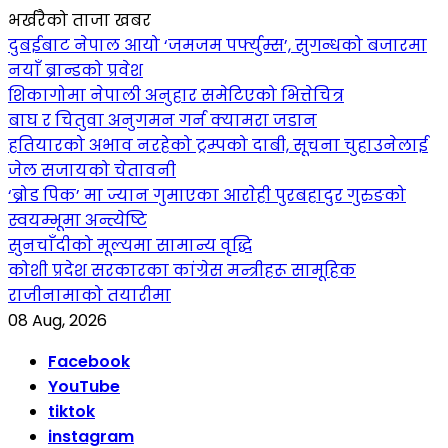
भर्खरैको ताजा खबर
दुबईबाट नेपाल आयो ‘जमजम पर्फ्युम्स’, सुगन्धको बजारमा
नयाँ ब्रान्डको प्रवेश
शिकागोमा नेपाली अनुहार समेटिएको भित्तेचित्र
बाघ र चितुवा अनुगमन गर्न क्यामरा जडान
हतियारको अभाव नरहेको ट्रम्पको दाबी, सूचना चुहाउनेलाई
जेल सजायको चेतावनी
‘ब्रोड पिक’ मा ज्यान गुमाएका आराेही पुरबहादुर गुरुङको
स्वयम्भूमा अन्त्येष्टि
सुनचाँदीको मूल्यमा सामान्य वृद्धि
कोशी प्रदेश सरकारका कांग्रेस मन्त्रीहरू सामूहिक
राजीनामाको तयारीमा
08 Aug, 2026
Facebook
YouTube
tiktok
instagram