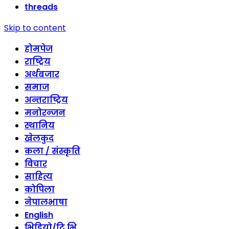
threads
Skip to content
होमपेज
राष्ट्रिय
अर्थबजार
समाज
अन्तराष्ट्रिय
मनोरन्जन
स्थानिय
खेलकुद
कला / संस्कृति
विचार
साहित्य
कोपिला
नेपालभाषा
English
भिडियो/टि भि