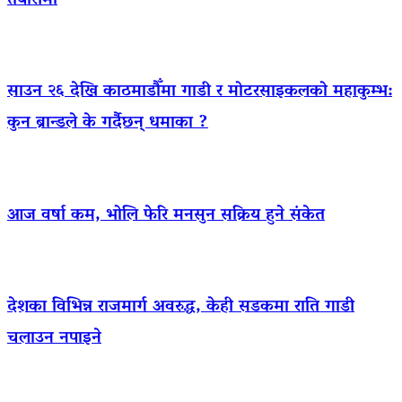
तयारीमा
साउन २६ देखि काठमाडौँमा गाडी र मोटरसाइकलको महाकुम्भ:
कुन ब्रान्डले के गर्दैछन् धमाका ?
आज वर्षा कम, भोलि फेरि मनसुन सक्रिय हुने संकेत
देशका विभिन्न राजमार्ग अवरुद्ध, केही सडकमा राति गाडी
चलाउन नपाइने