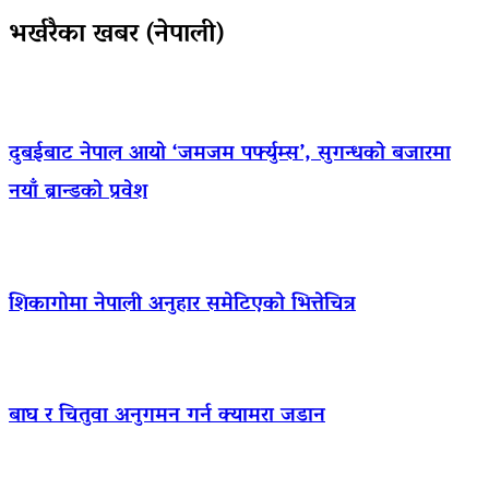
भर्खरैका खबर (नेपाली)
दुबईबाट नेपाल आयो ‘जमजम पर्फ्युम्स’, सुगन्धको बजारमा
नयाँ ब्रान्डको प्रवेश
शिकागोमा नेपाली अनुहार समेटिएको भित्तेचित्र
बाघ र चितुवा अनुगमन गर्न क्यामरा जडान