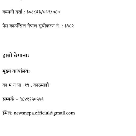
कम्पनी दर्ता : ३०८८६३/०७९/०८०
प्रेस काउन्सिल नेपाल सूचीकरण नं. : ३९८२
हाम्रो ठेगाना:
मुख्य कार्यालय:
का म न पा -१९ , काठमाडौं
सम्पर्क –
९८४१२५०५५६
ईमेल: newsnepa.official@gmail.com