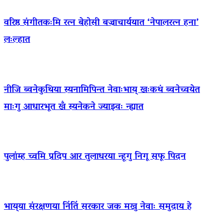
वरिष्ठ संगीतकःमि रत्न बेहोसी बज्राचार्ययात ‘नेपालरत्न हना’
लःल्हात
नीजि ब्वनेकुथिया स्यनामिपिन्त नेवाःभाय् खःकथं ब्वनेच्वयेत
माःगु आधारभूत खँ स्यनेकने ज्याझ्वः न्ह्यात
पुलांम्ह च्वमि प्रदिप आर तुलाधरया न्हूगु निगू सफू पिदन
भाय्‌या संरक्षणया निंतिं सरकार जक मखु नेवाः समुदाय हे