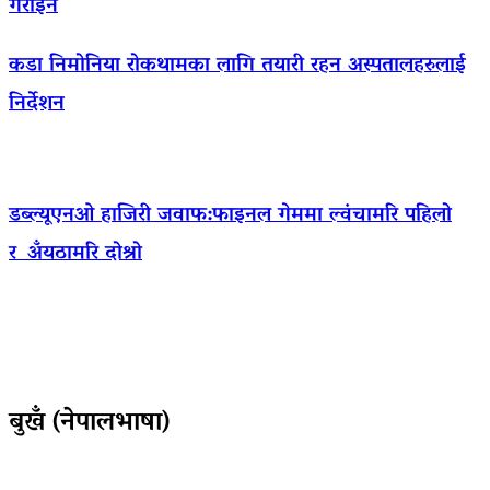
गराइने
कडा निमोनिया रोकथामका लागि तयारी रहन अस्पतालहरुलाई
निर्देशन
डब्ल्यूएनओ हाजिरी जवाफ:फाइनल गेममा ल्वंचामरि पहिलो
र अँयठामरि दोश्रो
बुखँ (नेपालभाषा)