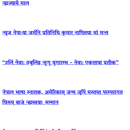
न्ह्यज्याये माल
न्यूज नेपाःया जर्मनि प्रतिनिधि कुमार नापितया मां मन्त
“हलिं नेवा: दबुलिइ न्हूगु युगारम्भ – नेवा: एकताया प्रतीक”
नेपाल भाषा स्नातक, अमेरिकाय् जन्म जूपिं मस्तय्त परम्परागत
धिमय् बाजं न्ह्यब्वयाः सम्मान