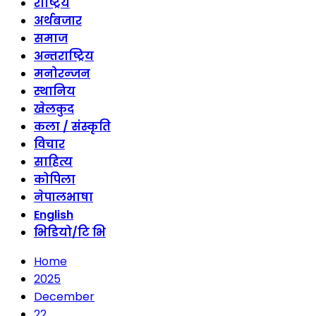
राष्ट्रिय
अर्थबजार
समाज
अन्तराष्ट्रिय
मनोरन्जन
स्थानिय
खेलकुद
कला / संस्कृति
विचार
साहित्य
कोपिला
नेपालभाषा
English
भिडियो/टि भि
Home
2025
December
22