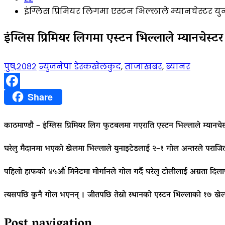
इंग्लिस प्रिमियर लिगमा एस्टन भिल्लाले म्यानचेस्टर य
इंग्लिस प्रिमियर लिगमा एस्टन भिल्लाले म्यानचेस्
पुष,२०८२
न्युजनेपा डेस्क
खेलकुद
,
ताजाखबर
,
ब्यानर
Facebook
Share
काठमाण्डौ – इंग्लिस प्रिमियर लिग फुटबलमा गएराति एस्टन भिल्लाले म्यानचे
घरेलु मैदानमा भएको खेलमा भिल्लाले युनाइटेडलाई २–१ गोल अन्तरले पराजित गर
पहिलो हाफको ४५औं मिनेटमा मोर्गानले गोल गर्दै घरेलु टोलीलाई अग्रता दिलाए
त्यसपछि कुनै गोल भएनन् । जीतपछि तेस्रो स्थानको एस्टन भिल्लाको १७ ख
Post navigation