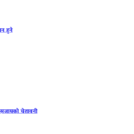
न हुने
ल सजायको चेतावनी