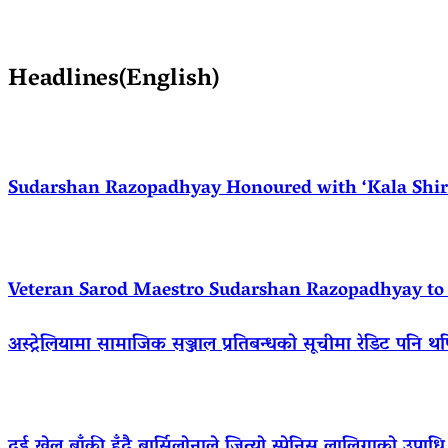
Headlines(English)
Sudarshan Razopadhyay Honoured with ‘Kala Shirom
Veteran Sarod Maestro Sudarshan Razopadhyay to R
अस्ट्रेलियामा सामाजिक सञ्जाल प्रतिबन्धको सूचीमा रेडिट पनि थ
दुई खेल बाँकी हुँदै बार्सिलोनाले जित्यो स्पेनिस लालिगाको उपाधि