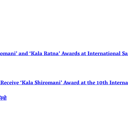
ani’ and ‘Kala Ratna’ Awards at International Sa
eceive ‘Kala Shiromani’ Award at the 10th Internat
पियो