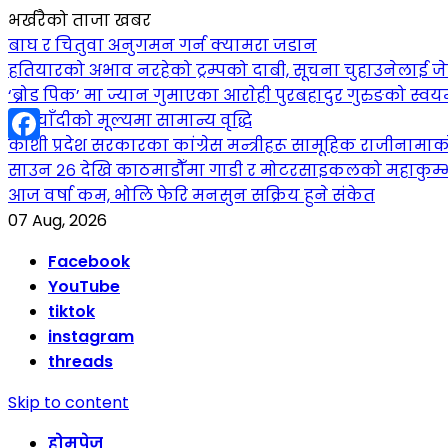
भर्खरैको ताजा खबर
बाघ र चितुवा अनुगमन गर्न क्यामरा जडान
हतियारको अभाव नरहेको ट्रम्पको दाबी, सूचना चुहाउनेलाई
‘ब्रोड पिक’ मा ज्यान गुमाएका आराेही पुरबहादुर गुरुङको स्वयम्भ
सुनचाँदीको मूल्यमा सामान्य वृद्धि
कोशी प्रदेश सरकारका कांग्रेस मन्त्रीहरू सामूहिक राजीनामा
Facebook
साउन २६ देखि काठमाडौँमा गाडी र मोटरसाइकलको महाकुम्भ: कु
आज वर्षा कम, भोलि फेरि मनसुन सक्रिय हुने संकेत
07 Aug, 2026
Facebook
YouTube
tiktok
instagram
threads
Skip to content
होमपेज