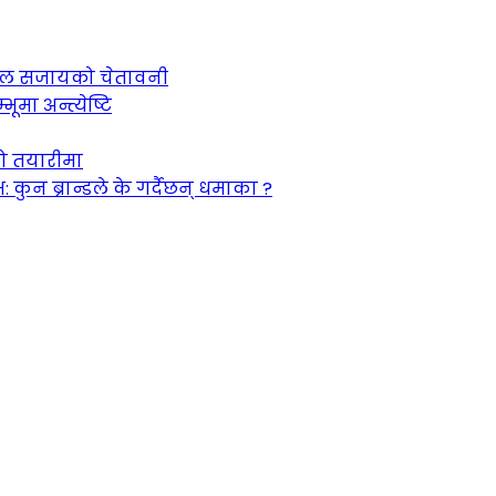
 जेल सजायको चेतावनी
ूमा अन्त्येष्टि
को तयारीमा
न ब्रान्डले के गर्दैछन् धमाका ?