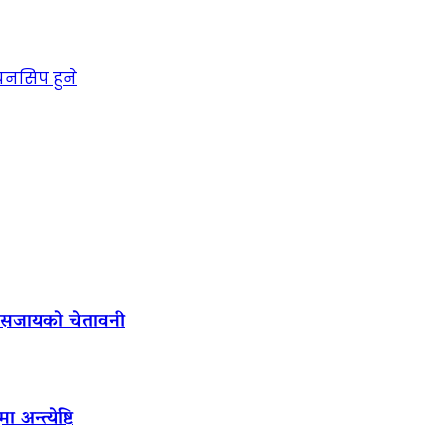
ियनसिप हुने
ल सजायको चेतावनी
अन्त्येष्टि