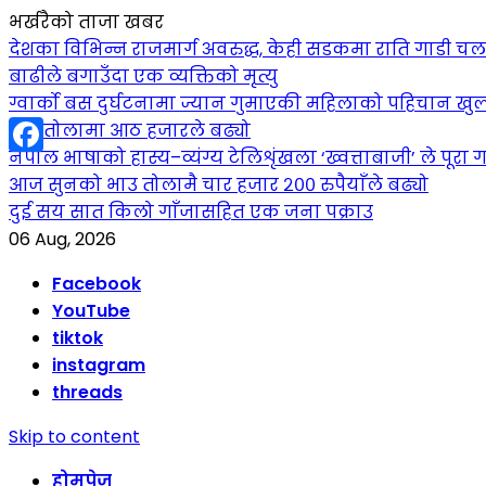
भर्खरैको ताजा खबर
देशका विभिन्न राजमार्ग अवरुद्ध, केही सडकमा राति गाडी च
बाढीले बगाउँदा एक व्यक्तिको मृत्यु
ग्वार्को बस दुर्घटनामा ज्यान गुमाएकी महिलाको पहिचान खुल
सुन तोलामा आठ हजारले बढ्यो
नेपाल भाषाको हास्य–व्यंग्य टेलिशृंखला ‘ख्वत्ताबाजी’ ले पूरा गर
Facebook
आज सुनको भाउ तोलामै चार हजार २०० रुपैयाँले बढ्यो
दुई सय सात किलो गाँजासहित एक जना पक्राउ
06 Aug, 2026
Facebook
YouTube
tiktok
instagram
threads
Skip to content
होमपेज