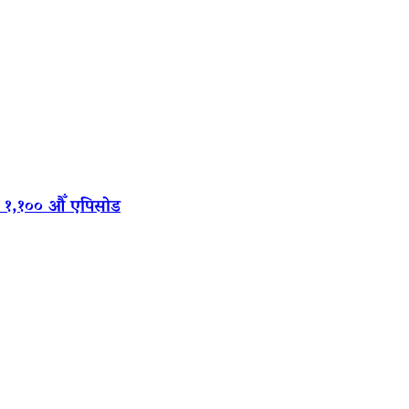
‍यो १,१०० औँ एपिसोड