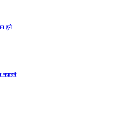
न हुने
न नपाइने