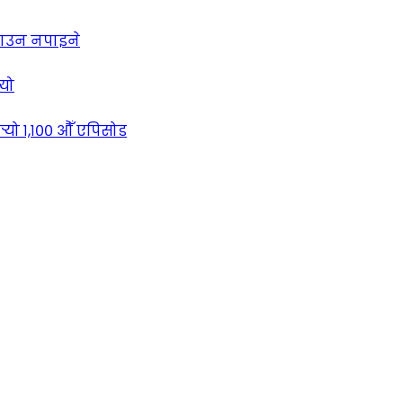
लाउन नपाइने
्यो
्‍यो १,१०० औँ एपिसोड