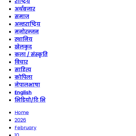
राष्ट्रिय
अर्थबजार
समाज
अन्तराष्ट्रिय
मनोरन्जन
स्थानिय
खेलकुद
कला / संस्कृति
विचार
साहित्य
कोपिला
नेपालभाषा
English
भिडियो/टि भि
Home
2026
February
10