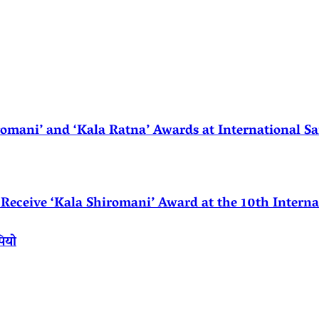
ani’ and ‘Kala Ratna’ Awards at International Sa
eceive ‘Kala Shiromani’ Award at the 10th Internat
पियो