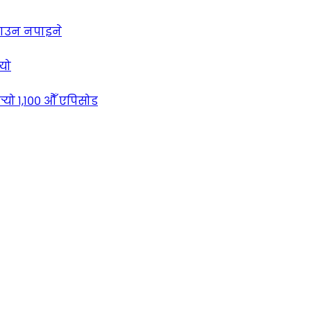
लाउन नपाइने
्यो
्‍यो १,१०० औँ एपिसोड