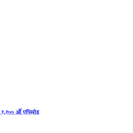
‍यो १,१०० औँ एपिसोड