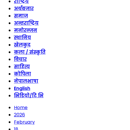
राष्ट्रिय
अर्थबजार
समाज
अन्तराष्ट्रिय
मनोरन्जन
स्थानिय
खेलकुद
कला / संस्कृति
विचार
साहित्य
कोपिला
नेपालभाषा
English
भिडियो/टि भि
Home
2026
February
18