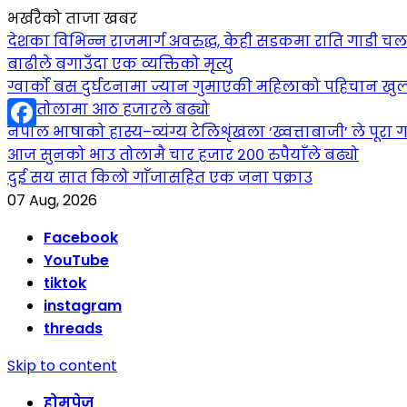
भर्खरैको ताजा खबर
देशका विभिन्न राजमार्ग अवरुद्ध, केही सडकमा राति गाडी च
बाढीले बगाउँदा एक व्यक्तिको मृत्यु
ग्वार्को बस दुर्घटनामा ज्यान गुमाएकी महिलाको पहिचान खुल
सुन तोलामा आठ हजारले बढ्यो
नेपाल भाषाको हास्य–व्यंग्य टेलिशृंखला ‘ख्वत्ताबाजी’ ले पूरा गर
Facebook
आज सुनको भाउ तोलामै चार हजार २०० रुपैयाँले बढ्यो
दुई सय सात किलो गाँजासहित एक जना पक्राउ
07 Aug, 2026
Facebook
YouTube
tiktok
instagram
threads
Skip to content
होमपेज