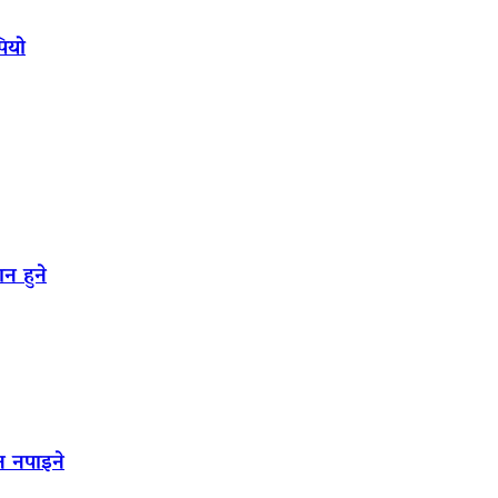
पियो
न हुने
न नपाइने