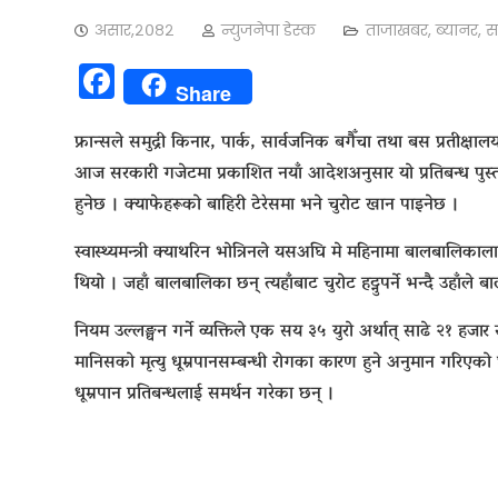
असार,२०८२
न्युजनेपा डेस्क
ताजाखबर
,
ब्यानर
,
स
Facebook
Share
फ्रान्सले समुद्री किनार, पार्क, सार्वजनिक बगैँचा तथा बस प्रतीक्षाल
आज सरकारी गजेटमा प्रकाशित नयाँ आदेशअनुसार यो प्रतिबन्ध पुस्तका
हुनेछ । क्याफेहरूको बाहिरी टेरेसमा भने चुरोट खान पाइनेछ ।
स्वास्थ्यमन्त्री क्याथरिन भोत्रिनले यसअघि मे महिनामा बालबालि
थियो । जहाँ बालबालिका छन् त्यहाँबाट चुरोट हट्नुपर्ने भन्दै उहाँल
नियम उल्लङ्घन गर्ने व्यक्तिले एक सय ३५ युरो अर्थात् साढे २१ हजार रुप
मानिसको मृत्यु धूम्रपानसम्बन्धी रोगका कारण हुने अनुमान गरिएको 
धूम्रपान प्रतिबन्धलाई समर्थन गरेका छन् ।