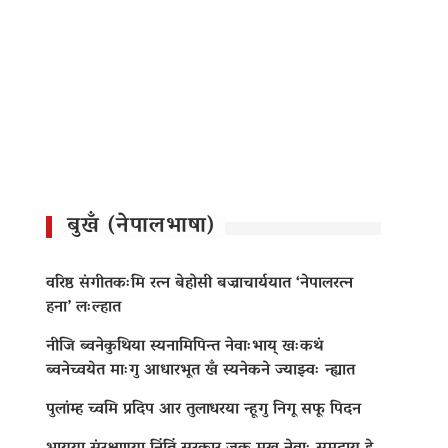
बुखँ (नेपालभाषा)
वरिष्ठ संगीतकःमि रत्न बेहोसी बज्राचार्ययात ‘नेपालरत्न
हना’ लःल्हात
नीजि ब्वनेकुथिया स्यनामिपिन्त नेवाःभाय् खःकथं
ब्वनेच्वयेत माःगु आधारभूत खँ स्यनेकने ज्याझ्वः न्ह्यात
पुलांम्ह च्वमि प्रदिप आर तुलाधरया न्हूगु निगू सफू पिदन