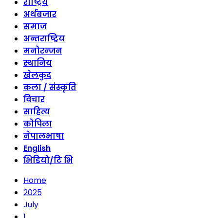
राष्ट्रिय
अर्थबजार
समाज
अन्तराष्ट्रिय
मनोरन्जन
स्थानिय
खेलकुद
कला / संस्कृति
विचार
साहित्य
कोपिला
नेपालभाषा
English
भिडियो/टि भि
Home
2025
July
1