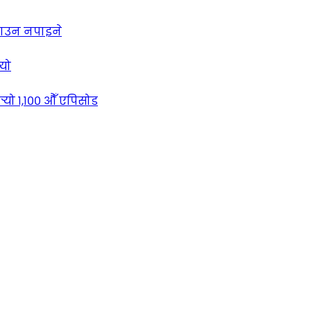
लाउन नपाइने
्यो
्‍यो १,१०० औँ एपिसोड