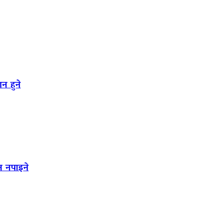
न हुने
न नपाइने