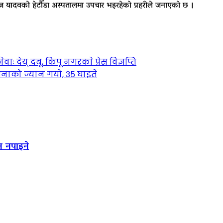
ज यादवको हेटौँडा अस्पतालमा उपचार भइरहेको प्रहरीले जनाएको छ ।
 देय् दबू, किपू नगरकाे प्रेस विज्ञप्ति
ाको ज्यान गयो, ३५ घाइते
न नपाइने