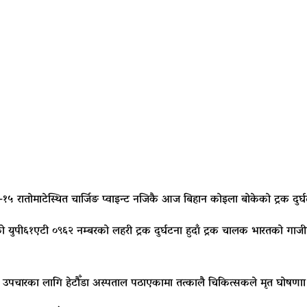
का–१५ रातोमाटेस्थित चार्जिङ प्वाइन्ट नजिकै आज बिहान कोइला बोकेको ट्रक द
युपी६१एटी ०९६२ नम्बरको लहरी ट्रक दुर्घटना हुदाँ ट्रक चालक भारतको गाजीपुर ज
ी उपचारका लागि हेटौँडा अस्पताल पठाएकामा तत्कालै चिकित्सकले मृत घोषणाा ग