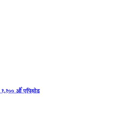
‍यो १,१०० औँ एपिसोड