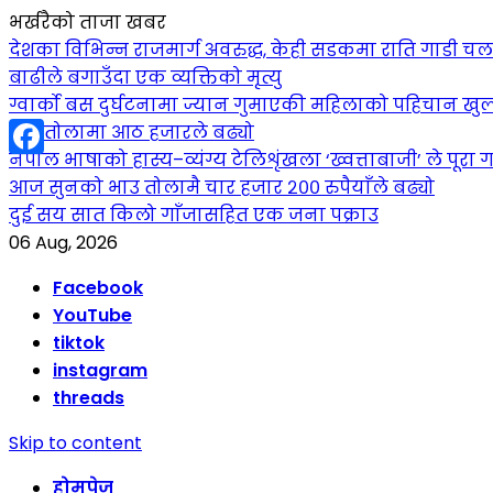
भर्खरैको ताजा खबर
देशका विभिन्न राजमार्ग अवरुद्ध, केही सडकमा राति गाडी च
बाढीले बगाउँदा एक व्यक्तिको मृत्यु
ग्वार्को बस दुर्घटनामा ज्यान गुमाएकी महिलाको पहिचान खुल
सुन तोलामा आठ हजारले बढ्यो
नेपाल भाषाको हास्य–व्यंग्य टेलिशृंखला ‘ख्वत्ताबाजी’ ले पूरा गर
Facebook
आज सुनको भाउ तोलामै चार हजार २०० रुपैयाँले बढ्यो
दुई सय सात किलो गाँजासहित एक जना पक्राउ
06 Aug, 2026
Facebook
YouTube
tiktok
instagram
threads
Skip to content
होमपेज