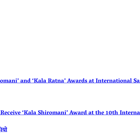
ani’ and ‘Kala Ratna’ Awards at International Sa
eceive ‘Kala Shiromani’ Award at the 10th Internat
पियो