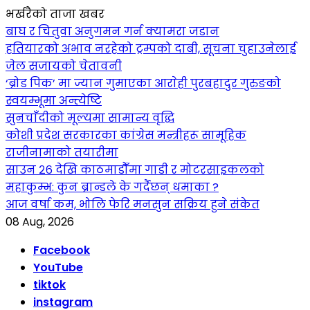
भर्खरैको ताजा खबर
बाघ र चितुवा अनुगमन गर्न क्यामरा जडान
हतियारको अभाव नरहेको ट्रम्पको दाबी, सूचना चुहाउनेलाई
जेल सजायको चेतावनी
‘ब्रोड पिक’ मा ज्यान गुमाएका आराेही पुरबहादुर गुरुङको
स्वयम्भूमा अन्त्येष्टि
सुनचाँदीको मूल्यमा सामान्य वृद्धि
कोशी प्रदेश सरकारका कांग्रेस मन्त्रीहरू सामूहिक
राजीनामाको तयारीमा
साउन २६ देखि काठमाडौँमा गाडी र मोटरसाइकलको
महाकुम्भ: कुन ब्रान्डले के गर्दैछन् धमाका ?
आज वर्षा कम, भोलि फेरि मनसुन सक्रिय हुने संकेत
08 Aug, 2026
Facebook
YouTube
tiktok
instagram