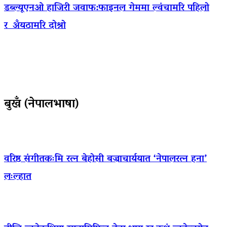
डब्ल्यूएनओ हाजिरी जवाफ:फाइनल गेममा ल्वंचामरि पहिलो
र अँयठामरि दोश्रो
बुखँ (नेपालभाषा)
वरिष्ठ संगीतकःमि रत्न बेहोसी बज्राचार्ययात ‘नेपालरत्न हना’
लःल्हात