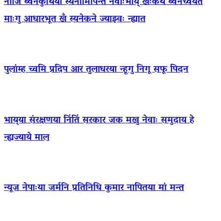
नीजि ब्वनेकुथिया स्यनामिपिन्त नेवाःभाय् खःकथं ब्वनेच्वयेत
माःगु आधारभूत खँ स्यनेकने ज्याझ्वः न्ह्यात
पुलांम्ह च्वमि प्रदिप आर तुलाधरया न्हूगु निगू सफू पिदन
भाय्‌या संरक्षणया निंतिं सरकार जक मखु नेवाः समुदाय हे
न्ह्यज्याये माल
न्यूज नेपाःया जर्मनि प्रतिनिधि कुमार नापितया मां मन्त