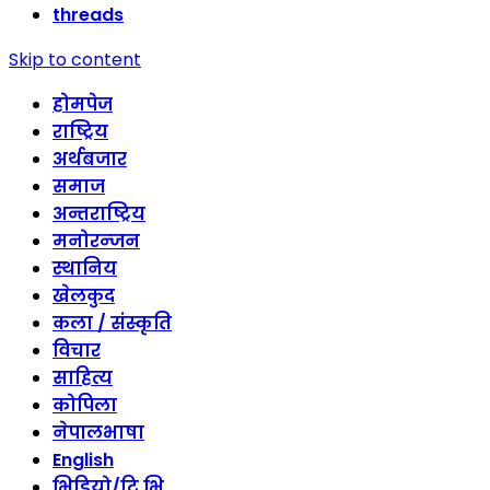
threads
Skip to content
होमपेज
राष्ट्रिय
अर्थबजार
समाज
अन्तराष्ट्रिय
मनोरन्जन
स्थानिय
खेलकुद
कला / संस्कृति
विचार
साहित्य
कोपिला
नेपालभाषा
English
भिडियो/टि भि