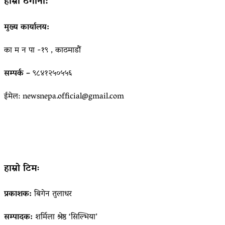
हाम्रो ठेगाना:
मुख्य कार्यालय:
का म न पा -१९ , काठमाडौं
सम्पर्क –
९८४१२५०५५६
ईमेल: newsnepa.official@gmail.com
हाम्रो टिमः
प्रकाशक:
बिगेन तुलाधर
सम्पादक:
शर्मिला श्रेष्ठ ‘सिल्भिया’