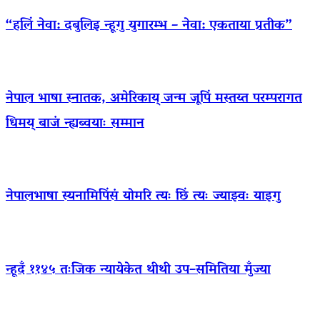
“हलिं नेवा: दबुलिइ न्हूगु युगारम्भ – नेवा: एकताया प्रतीक”
नेपाल भाषा स्नातक, अमेरिकाय् जन्म जूपिं मस्तय्त परम्परागत
धिमय् बाजं न्ह्यब्वयाः सम्मान
नेपालभाषा स्यनामिपिंसं योमरि त्यः छिं त्यः ज्याझ्वः याइगु
न्हूदँ ११४५ तःजिक न्यायेकेत थीथी उप–समितिया मुँज्या