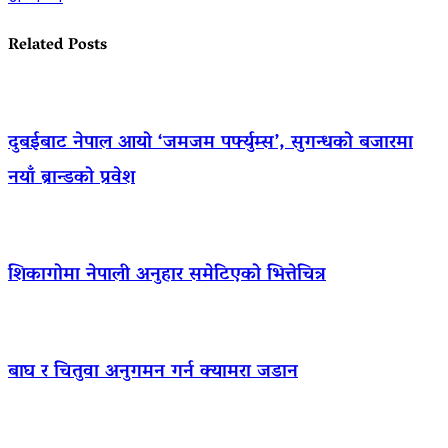
navigation
Related Posts
दुबईबाट नेपाल आयो ‘जमजम पर्फ्युम्स’, सुगन्धको बजारमा
नयाँ ब्रान्डको प्रवेश
शिकागोमा नेपाली अनुहार समेटिएको भित्तेचित्र
बाघ र चितुवा अनुगमन गर्न क्यामरा जडान