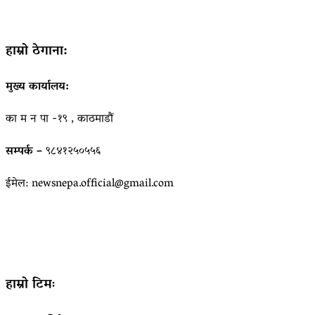
हाम्रो ठेगाना:
मुख्य कार्यालय:
का म न पा -१९ , काठमाडौं
सम्पर्क –
९८४१२५०५५६
ईमेल: newsnepa.official@gmail.com
हाम्रो टिमः