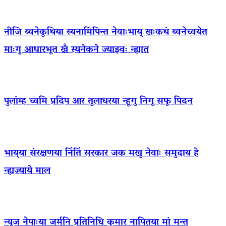
नीजि ब्वनेकुथिया स्यनामिपिन्त नेवाःभाय् खःकथं ब्वनेच्वयेत
माःगु आधारभूत खँ स्यनेकने ज्याझ्वः न्ह्यात
पुलांम्ह च्वमि प्रदिप आर तुलाधरया न्हूगु निगू सफू पिदन
भाय्‌या संरक्षणया निंतिं सरकार जक मखु नेवाः समुदाय हे
न्ह्यज्याये माल
न्यूज नेपाःया जर्मनि प्रतिनिधि कुमार नापितया मां मन्त