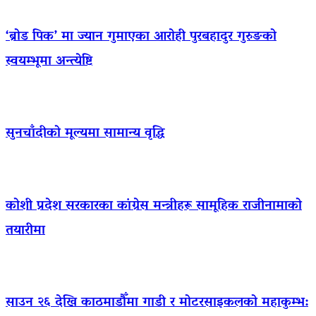
‘ब्रोड पिक’ मा ज्यान गुमाएका आराेही पुरबहादुर गुरुङको
स्वयम्भूमा अन्त्येष्टि
सुनचाँदीको मूल्यमा सामान्य वृद्धि
कोशी प्रदेश सरकारका कांग्रेस मन्त्रीहरू सामूहिक राजीनामाको
तयारीमा
साउन २६ देखि काठमाडौँमा गाडी र मोटरसाइकलको महाकुम्भ: