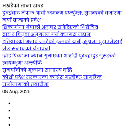
भर्खरैको ताजा खबर
दुबईबाट नेपाल आयो ‘जमजम पर्फ्युम्स’, सुगन्धको बजारमा
नयाँ ब्रान्डको प्रवेश
शिकागोमा नेपाली अनुहार समेटिएको भित्तेचित्र
बाघ र चितुवा अनुगमन गर्न क्यामरा जडान
हतियारको अभाव नरहेको ट्रम्पको दाबी, सूचना चुहाउनेलाई
जेल सजायको चेतावनी
‘ब्रोड पिक’ मा ज्यान गुमाएका आराेही पुरबहादुर गुरुङको
स्वयम्भूमा अन्त्येष्टि
सुनचाँदीको मूल्यमा सामान्य वृद्धि
कोशी प्रदेश सरकारका कांग्रेस मन्त्रीहरू सामूहिक
राजीनामाको तयारीमा
08 Aug, 2026
Facebook
YouTube
tiktok
instagram