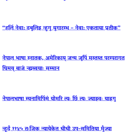
“हलिं नेवा: दबुलिइ न्हूगु युगारम्भ – नेवा: एकताया प्रतीक”
नेपाल भाषा स्नातक, अमेरिकाय् जन्म जूपिं मस्तय्त परम्परागत
धिमय् बाजं न्ह्यब्वयाः सम्मान
नेपालभाषा स्यनामिपिंसं योमरि त्यः छिं त्यः ज्याझ्वः याइगु
न्हूदँ ११४५ तःजिक न्यायेकेत थीथी उप–समितिया मुँज्या