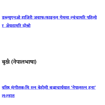
डब्ल्यूएनओ हाजिरी जवाफ:फाइनल गेममा ल्वंचामरि पहिलो
र अँयठामरि दोश्रो
बुखँ (नेपालभाषा)
वरिष्ठ संगीतकःमि रत्न बेहोसी बज्राचार्ययात ‘नेपालरत्न हना’
लःल्हात