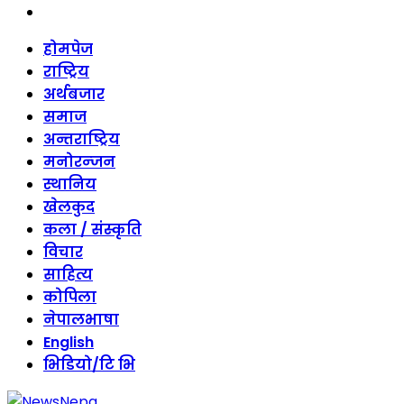
threads
Skip
होमपेज
to
राष्ट्रिय
content
अर्थबजार
समाज
अन्तराष्ट्रिय
मनोरन्जन
स्थानिय
खेलकुद
कला / संस्कृति
विचार
साहित्य
कोपिला
नेपालभाषा
English
भिडियो/टि भि