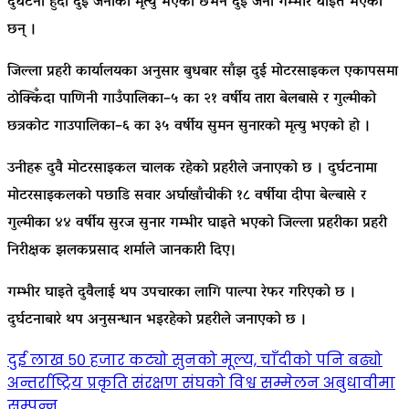
दुर्घटना हुँदा दुई जनाको मृत्यु भएको छभने दुई जना गम्भीर घाइते भएका
छन् ।
जिल्ला प्रहरी कार्यालयका अनुसार बुधबार साँझ दुई मोटरसाइकल एकापसमा
ठोक्किँदा पाणिनी गाउँपालिका–५ का २१ वर्षीय तारा बेलबासे र गुल्मीको
छत्रकोट गाउपालिका–६ का ३५ वर्षीय सुमन सुनारको मृत्यु भएको हो ।
उनीहरू दुवै मोटरसाइकल चालक रहेको प्रहरीले जनाएको छ । दुर्घटनामा
मोटरसाइकलको पछाडि सवार अर्घाखाँचीकी १८ वर्षीया दीपा बेल्बासे र
गुल्मीका ४४ वर्षीय सुरज सुनार गम्भीर घाइते भएको जिल्ला प्रहरीका प्रहरी
निरीक्षक झलकप्रसाद शर्माले जानकारी दिए।
गम्भीर घाइते दुवैलाई थप उपचारका लागि पाल्पा रेफर गरिएको छ ।
दुर्घटनाबारे थप अनुसन्धान भइरहेको प्रहरीले जनाएको छ ।
Post
दुई लाख ५० हजार कट्यो सुनको मूल्य, चाँदीको पनि बढ्यो
अन्तर्राष्ट्रिय प्रकृति संरक्षण संघको विश्व सम्मेलन अबुधावीमा
सम्पन्न