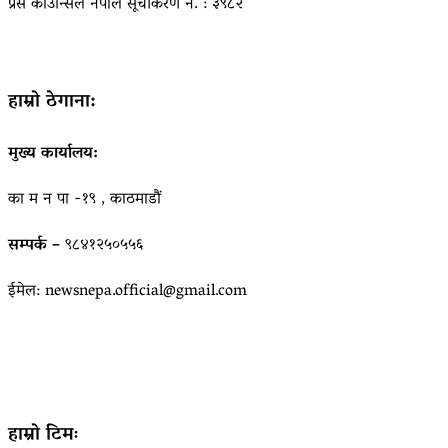
प्रेस काउन्सिल नेपाल सूचीकरण नं. : ३९८२
हाम्रो ठेगाना:
मुख्य कार्यालय:
का म न पा -१९ , काठमाडौं
सम्पर्क –
९८४१२५०५५६
ईमेल: newsnepa.official@gmail.com
हाम्रो टिमः