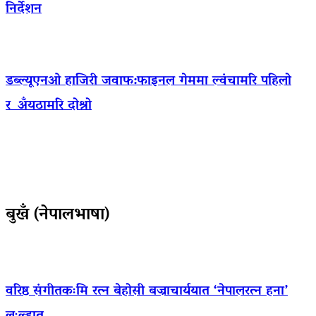
निर्देशन
डब्ल्यूएनओ हाजिरी जवाफ:फाइनल गेममा ल्वंचामरि पहिलो
र अँयठामरि दोश्रो
बुखँ (नेपालभाषा)
वरिष्ठ संगीतकःमि रत्न बेहोसी बज्राचार्ययात ‘नेपालरत्न हना’