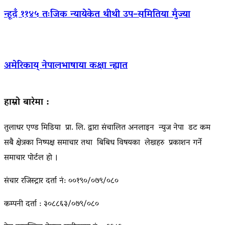
न्हूदँ ११४५ तःजिक न्यायेकेत थीथी उप–समितिया मुँज्या
अमेरिकाय् नेपालभाषाया कक्षा न्ह्यात
हाम्रो बारेमा :
तुलाधर एण्ड मिडिया प्रा. लि. द्वारा संचालित अनलाइन न्युज नेपा डट कम
सबै क्षेत्रका निष्पक्ष समाचार तथा बिबिध विषयका लेखहरु प्रकाशन गर्ने
समाचार पोर्टल हो ।
संचार रजिस्ट्रार दर्ता नं: ००१९०/०७९/०८०
कम्पनी दर्ता : ३०८८६३/०७९/०८०