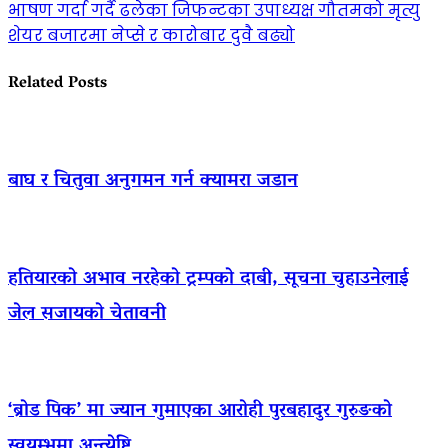
भाषण गर्दा गर्दै ढलेका जिफन्टका उपाध्यक्ष गौतमको मृत्यु
शेयर बजारमा नेप्से र कारोबार दुवै बढ्यो
Related Posts
बाघ र चितुवा अनुगमन गर्न क्यामरा जडान
हतियारको अभाव नरहेको ट्रम्पको दाबी, सूचना चुहाउनेलाई
जेल सजायको चेतावनी
‘ब्रोड पिक’ मा ज्यान गुमाएका आराेही पुरबहादुर गुरुङको
स्वयम्भूमा अन्त्येष्टि