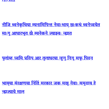
लःल्हात
नीजि ब्वनेकुथिया स्यनामिपिन्त नेवाःभाय् खःकथं ब्वनेच्वयेत
माःगु आधारभूत खँ स्यनेकने ज्याझ्वः न्ह्यात
पुलांम्ह च्वमि प्रदिप आर तुलाधरया न्हूगु निगू सफू पिदन
भाय्‌या संरक्षणया निंतिं सरकार जक मखु नेवाः समुदाय हे
न्ह्यज्याये माल