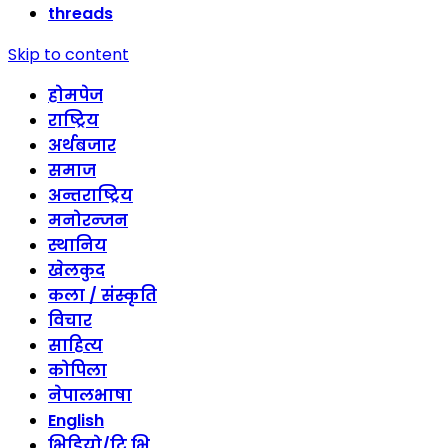
threads
Skip to content
होमपेज
राष्ट्रिय
अर्थबजार
समाज
अन्तराष्ट्रिय
मनोरन्जन
स्थानिय
खेलकुद
कला / संस्कृति
विचार
साहित्य
कोपिला
नेपालभाषा
English
भिडियो/टि भि