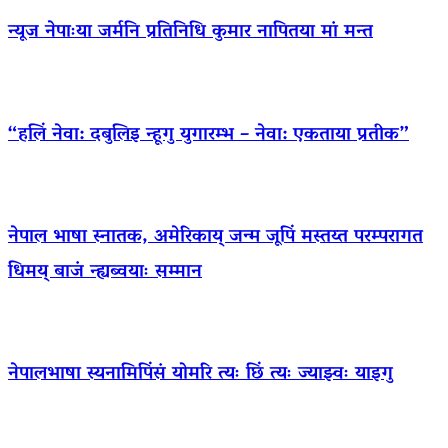
न्यूज नेपाःया जर्मनि प्रतिनिधि कुमार नापितया मां मन्त
“हलिं नेवा: दबुलिइ न्हूगु युगारम्भ – नेवा: एकताया प्रतीक”
नेपाल भाषा स्नातक, अमेरिकाय् जन्म जूपिं मस्तय्त परम्परागत
धिमय् बाजं न्ह्यब्वयाः सम्मान
नेपालभाषा स्यनामिपिंसं योमरि त्यः छिं त्यः ज्याझ्वः याइगु