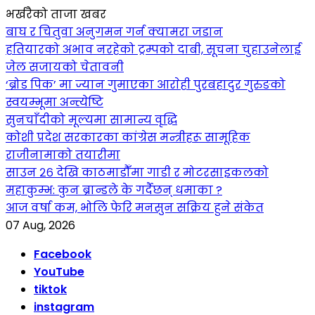
भर्खरैको ताजा खबर
बाघ र चितुवा अनुगमन गर्न क्यामरा जडान
हतियारको अभाव नरहेको ट्रम्पको दाबी, सूचना चुहाउनेलाई
जेल सजायको चेतावनी
‘ब्रोड पिक’ मा ज्यान गुमाएका आराेही पुरबहादुर गुरुङको
स्वयम्भूमा अन्त्येष्टि
सुनचाँदीको मूल्यमा सामान्य वृद्धि
कोशी प्रदेश सरकारका कांग्रेस मन्त्रीहरू सामूहिक
राजीनामाको तयारीमा
साउन २६ देखि काठमाडौँमा गाडी र मोटरसाइकलको
महाकुम्भ: कुन ब्रान्डले के गर्दैछन् धमाका ?
आज वर्षा कम, भोलि फेरि मनसुन सक्रिय हुने संकेत
07 Aug, 2026
Facebook
YouTube
tiktok
instagram