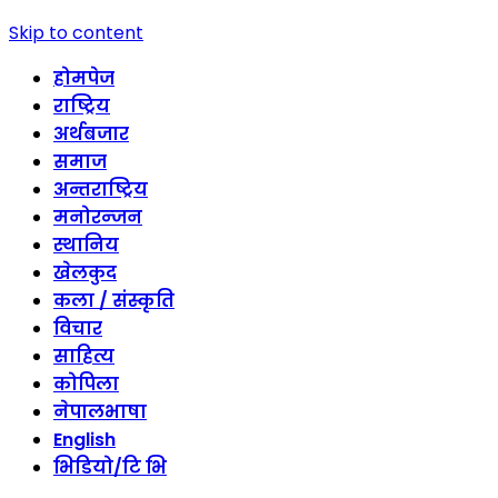
Skip to content
होमपेज
राष्ट्रिय
अर्थबजार
समाज
अन्तराष्ट्रिय
मनोरन्जन
स्थानिय
खेलकुद
कला / संस्कृति
विचार
साहित्य
कोपिला
नेपालभाषा
English
भिडियो/टि भि