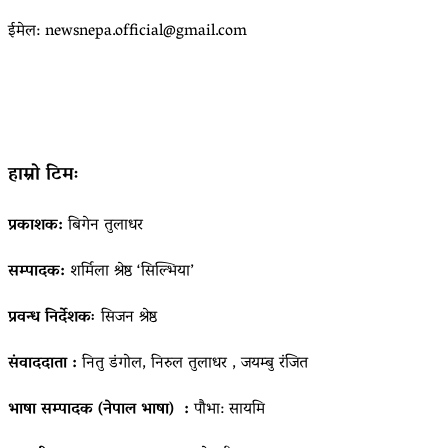
ईमेल: newsnepa.official@gmail.com
हाम्रो टिमः
प्रकाशक:
बिगेन तुलाधर
सम्पादक:
शर्मिला श्रेष्ठ ‘सिल्भिया’
प्रवन्ध निर्देशकः
सिजन श्रेष्ठ
संवाददाता :
नितु डंगोल, निरुल तुलाधर , जयम्बु रंजित
भाषा सम्पादक (नेपाल भाषा) :
पौभा: सायमि