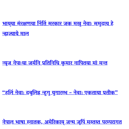
भाय्‌या संरक्षणया निंतिं सरकार जक मखु नेवाः समुदाय हे
न्ह्यज्याये माल
न्यूज नेपाःया जर्मनि प्रतिनिधि कुमार नापितया मां मन्त
“हलिं नेवा: दबुलिइ न्हूगु युगारम्भ – नेवा: एकताया प्रतीक”
नेपाल भाषा स्नातक, अमेरिकाय् जन्म जूपिं मस्तय्त परम्परागत