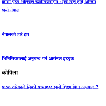
काभा पुरुष भलिबल च्याम्पियनसिप : सबै खेल हार्दै अन्तिम
भयो नेपाल
नेपालको हारै हार
भिनिसियसलाई अनुबन्ध गर्न आर्सनल इच्छुक
कोपिला
फरक तरिकाले सिक्ने बच्चाहरू: हाम्रो शिक्षा किन असफल ?