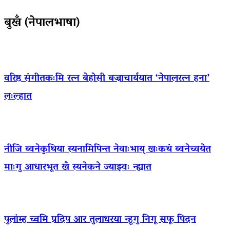
बुखँ (नेपालभाषा)
वरिष्ठ संगीतकःमि रत्न बेहोसी बज्राचार्ययात ‘नेपालरत्न हना’
लःल्हात
नीजि ब्वनेकुथिया स्यनामिपिन्त नेवाःभाय् खःकथं ब्वनेच्वयेत
माःगु आधारभूत खँ स्यनेकने ज्याझ्वः न्ह्यात
पुलांम्ह च्वमि प्रदिप आर तुलाधरया न्हूगु निगू सफू पिदन