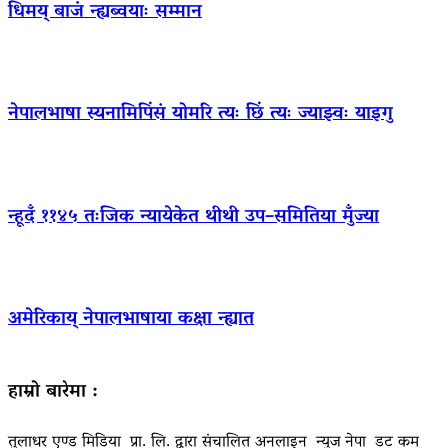
धिमय् बाजं न्ह्यब्वयाः सम्मान
नेपालभाषा स्यनामिपिंसं योमरि त्यः छिं त्यः ज्याझ्वः याइगु
न्हूदँ ११४५ तःजिक न्यायेकेत थीथी उप–समितिया मुँज्या
अमेरिकाय् नेपालभाषाया कक्षा न्ह्यात
हाम्रो बारेमा :
तुलाधर एण्ड मिडिया प्रा. लि. द्वारा संचालित अनलाइन न्युज नेपा डट कम