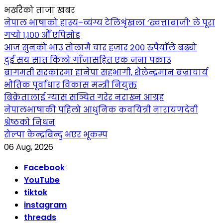
भर्खरैको ताजा खबर
नेपाल भाषाको हास्य–व्यंग्य टेलिशृंखला ‘ख्वत्ताबाजी’ ले पूरा
गर्‍यो १,१०० औँ एपिसोड
आज सुनको भाउ तोलामै चार हजार २०० रुपैयाँले बढ्यो
दुई सय सात किलो गाँजासहित एक जना पक्राउ
बागमती सरकारमा हानेपा सहभागी, शैलेन्द्रमान बज्राचार्य
भौतिक पूर्वाधार विकास मन्त्री नियुक्त
बिक्रेतालाई ग्यास सञ्चित गरेर नराख्न आग्रह
नेपालभाषाकी पहिलो आधुनिक कवयित्री नारायणदेवी
श्रेष्ठको निधन
रोल्पा केन्द्रबिन्दु भएर भूकम्प
06 Aug, 2026
Facebook
YouTube
tiktok
instagram
threads