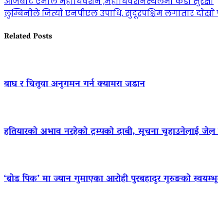
आजबाट एमाले महाधिवेशन ,महाधिवेशनस्थलमा कडा सुरक्षा
लुम्बिनीले जित्याे एनपीएल उपाधि, सुदूरपश्चिम लगातार दाेस्र
Related Posts
बाघ र चितुवा अनुगमन गर्न क्यामरा जडान
हतियारको अभाव नरहेको ट्रम्पको दाबी, सूचना चुहाउनेलाई जे
‘ब्रोड पिक’ मा ज्यान गुमाएका आराेही पुरबहादुर गुरुङको स्वयम्भूमा 