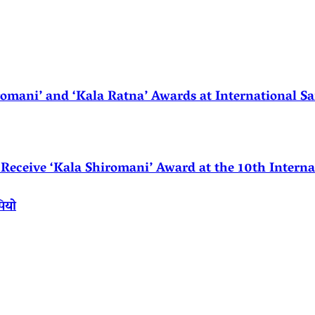
ani’ and ‘Kala Ratna’ Awards at International Sa
eceive ‘Kala Shiromani’ Award at the 10th Internat
पियो