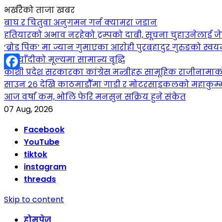
भर्खरैको ताजा खबर
बाघ र चितुवा अनुगमन गर्न क्यामरा जडान
हतियारको अभाव नरहेको ट्रम्पको दाबी, सूचना चुहाउनेलाई
‘ब्रोड पिक’ मा ज्यान गुमाएका आराेही पुरबहादुर गुरुङको स्वयम्भ
सुनचाँदीको मूल्यमा सामान्य वृद्धि
कोशी प्रदेश सरकारका कांग्रेस मन्त्रीहरू सामूहिक राजीनामा
Facebook
साउन २६ देखि काठमाडौँमा गाडी र मोटरसाइकलको महाकुम्भ: कु
आज वर्षा कम, भोलि फेरि मनसुन सक्रिय हुने संकेत
07 Aug, 2026
Facebook
YouTube
tiktok
instagram
threads
Skip to content
होमपेज