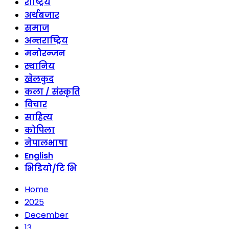
राष्ट्रिय
अर्थबजार
समाज
अन्तराष्ट्रिय
मनोरन्जन
स्थानिय
खेलकुद
कला / संस्कृति
विचार
साहित्य
कोपिला
नेपालभाषा
English
भिडियो/टि भि
Home
2025
December
13