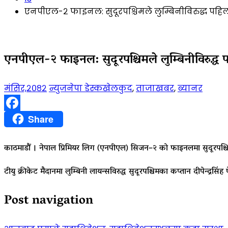
एनपीएल-२ फाइनल: सुदूरपश्चिमले लुम्बिनीविरुद्ध पहिला 
एनपीएल-२ फाइनल: सुदूरपश्चिमले लुम्बिनीविरुद्ध पह
मंसिर,२०८२
न्युजनेपा डेस्क
खेलकुद
,
ताजाखबर
,
ब्यानर
Facebook
Share
काठमाडौं । नेपाल प्रिमियर लिग (एनपीएल) सिजन–२ को फाइनलमा सुदूरपश्चिम
टीयु क्रीकेट मैदानमा लुम्बिनी लायन्सविरुद्ध सुदूरपश्चिमका कप्तान दीपेन्द्र
Post navigation