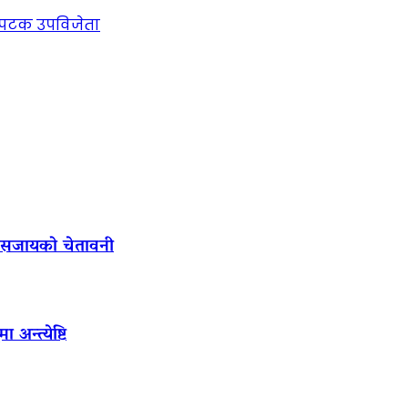
ाे पटक उपविजेता
ल सजायको चेतावनी
अन्त्येष्टि