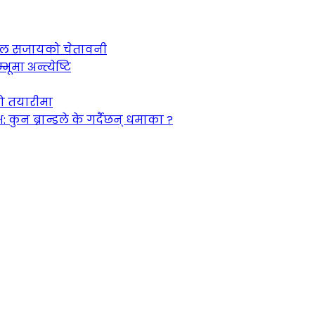
 जेल सजायको चेतावनी
ूमा अन्त्येष्टि
को तयारीमा
न ब्रान्डले के गर्दैछन् धमाका ?