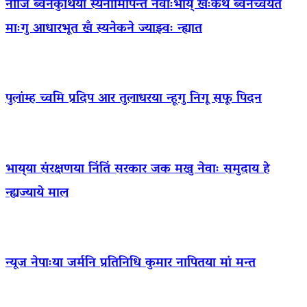
नीजि ब्वनेकुथिया स्यनामिपिन्त नेवाःभाय् खःकथं ब्वनेच्वयेत
माःगु आधारभूत खँ स्यनेकने ज्याझ्वः न्ह्यात
पुलांम्ह च्वमि प्रदिप आर तुलाधरया न्हूगु निगू सफू पिदन
भाय्‌या संरक्षणया निंतिं सरकार जक मखु नेवाः समुदाय हे
न्ह्यज्याये माल
न्यूज नेपाःया जर्मनि प्रतिनिधि कुमार नापितया मां मन्त