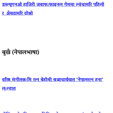
डब्ल्यूएनओ हाजिरी जवाफ:फाइनल गेममा ल्वंचामरि पहिलो
र अँयठामरि दोश्रो
बुखँ (नेपालभाषा)
वरिष्ठ संगीतकःमि रत्न बेहोसी बज्राचार्ययात ‘नेपालरत्न हना’
लःल्हात