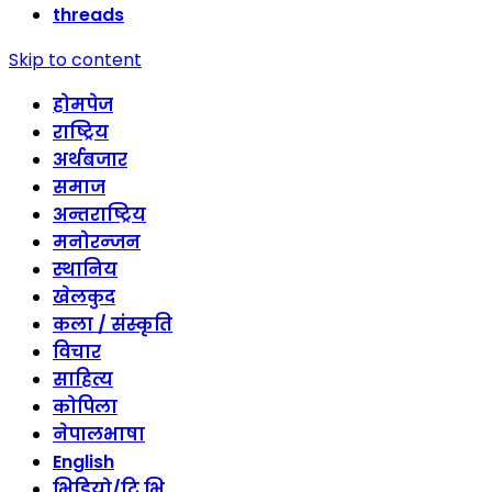
threads
Skip to content
होमपेज
राष्ट्रिय
अर्थबजार
समाज
अन्तराष्ट्रिय
मनोरन्जन
स्थानिय
खेलकुद
कला / संस्कृति
विचार
साहित्य
कोपिला
नेपालभाषा
English
भिडियो/टि भि