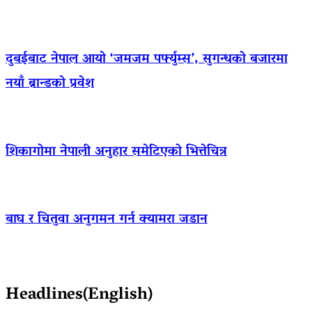
दुबईबाट नेपाल आयो ‘जमजम पर्फ्युम्स’, सुगन्धको बजारमा
नयाँ ब्रान्डको प्रवेश
शिकागोमा नेपाली अनुहार समेटिएको भित्तेचित्र
बाघ र चितुवा अनुगमन गर्न क्यामरा जडान
Headlines(English)