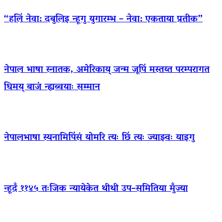
“हलिं नेवा: दबुलिइ न्हूगु युगारम्भ – नेवा: एकताया प्रतीक”
नेपाल भाषा स्नातक, अमेरिकाय् जन्म जूपिं मस्तय्त परम्परागत
धिमय् बाजं न्ह्यब्वयाः सम्मान
नेपालभाषा स्यनामिपिंसं योमरि त्यः छिं त्यः ज्याझ्वः याइगु
न्हूदँ ११४५ तःजिक न्यायेकेत थीथी उप–समितिया मुँज्या