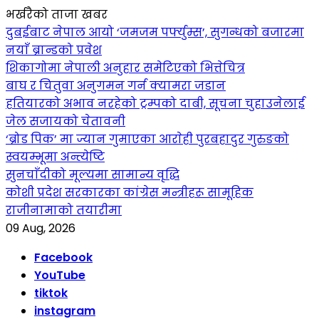
भर्खरैको ताजा खबर
दुबईबाट नेपाल आयो ‘जमजम पर्फ्युम्स’, सुगन्धको बजारमा
नयाँ ब्रान्डको प्रवेश
शिकागोमा नेपाली अनुहार समेटिएको भित्तेचित्र
बाघ र चितुवा अनुगमन गर्न क्यामरा जडान
हतियारको अभाव नरहेको ट्रम्पको दाबी, सूचना चुहाउनेलाई
जेल सजायको चेतावनी
‘ब्रोड पिक’ मा ज्यान गुमाएका आराेही पुरबहादुर गुरुङको
स्वयम्भूमा अन्त्येष्टि
सुनचाँदीको मूल्यमा सामान्य वृद्धि
कोशी प्रदेश सरकारका कांग्रेस मन्त्रीहरू सामूहिक
राजीनामाको तयारीमा
09 Aug, 2026
Facebook
YouTube
tiktok
instagram