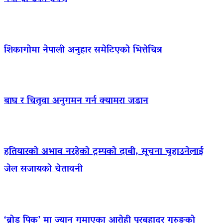
शिकागोमा नेपाली अनुहार समेटिएको भित्तेचित्र
बाघ र चितुवा अनुगमन गर्न क्यामरा जडान
हतियारको अभाव नरहेको ट्रम्पको दाबी, सूचना चुहाउनेलाई
जेल सजायको चेतावनी
‘ब्रोड पिक’ मा ज्यान गुमाएका आराेही पुरबहादुर गुरुङको