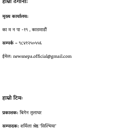
हाम्रो ठेगाना:
मुख्य कार्यालय:
का म न पा -१९ , काठमाडौं
सम्पर्क –
९८४१२५०५५६
ईमेल: newsnepa.official@gmail.com
हाम्रो टिमः
प्रकाशक:
बिगेन तुलाधर
सम्पादक:
शर्मिला श्रेष्ठ ‘सिल्भिया’