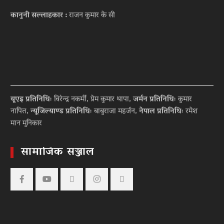
कानुनी सल्लाहकार :
राजन कुमार के सी
यूएइ प्रतिनिधिः
विरेन्द्र नकर्मी, प्रेम कुमार थापा,
जर्मन प्रतिनिधिः
कुमार
नापित,
न्यूजिल्याण्ड प्रतिनिधिः
बाबुराजा महर्जन,
नेपाल प्रतिनिधिः
रमेश
मान मुनिकार
सामाजिक सञ्जाल
Facebook
YouTube
tiktok
instagram
threads