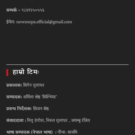
सम्पर्क –
९८४१२५०५५६
ईमेल: newsnepa.official@gmail.com
हाम्रो टिमः
प्रकाशक:
बिगेन तुलाधर
सम्पादक:
शर्मिला श्रेष्ठ ‘सिल्भिया’
प्रवन्ध निर्देशकः
सिजन श्रेष्ठ
संवाददाता :
नितु डंगोल, निरुल तुलाधर , जयम्बु रंजित
भाषा सम्पादक (नेपाल भाषा) :
पौभा: सायमि