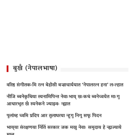
बुखँ (नेपालभाषा)
वरिष्ठ संगीतकःमि रत्न बेहोसी बज्राचार्ययात ‘नेपालरत्न हना’ लःल्हात
नीजि ब्वनेकुथिया स्यनामिपिन्त नेवाःभाय् खःकथं ब्वनेच्वयेत माःगु
आधारभूत खँ स्यनेकने ज्याझ्वः न्ह्यात
पुलांम्ह च्वमि प्रदिप आर तुलाधरया न्हूगु निगू सफू पिदन
भाय्‌या संरक्षणया निंतिं सरकार जक मखु नेवाः समुदाय हे न्ह्यज्याये