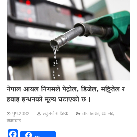
नेपाल आयल निगमले पेट्रोल, डिजेल, मट्टितेल र
हवाइ इन्धनको मूल्य घटाएको छ ।
पुष,२०८२
न्युजनेपा डेस्क
ताजाखबर
,
ब्यानर
,
समाचार
Facebook