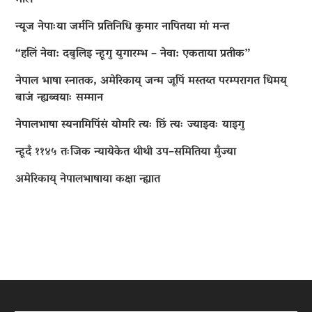
माल
न्यूज नेपाःया जर्मनि प्रतिनिधि कुमार नापितया मां मन्त
“हलिं नेवा: दबुलिइ न्हूगु युगारम्भ – नेवा: एकताया प्रतीक”
नेपाल भाषा स्नातक, अमेरिकाय् जन्म जूपिं मस्तय्त परम्परागत धिमय्
बाजं न्ह्यब्वयाः सम्मान
नेपालभाषा स्यनामिपिंसं योमरि त्यः छिं त्यः ज्याझ्वः याइगु
न्हूदँ ११४५ तःजिक न्यायेकेत थीथी उप–समितिया मुँज्या
अमेरिकाय् नेपालभाषाया कक्षा न्ह्यात