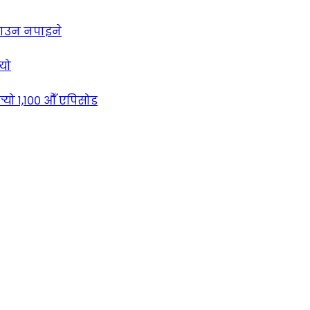
लाउन नपाइने
्यो
्‍यो १,१०० औँ एपिसोड