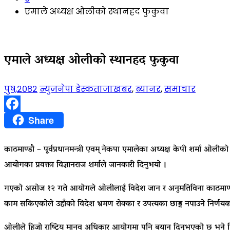
एमाले अध्यक्ष ओलीको स्थानहद फुकुवा
एमाले अध्यक्ष ओलीको स्थानहद फुकुवा
पुष,२०८२
न्युजनेपा डेस्क
ताजाखबर
,
ब्यानर
,
समाचार
Facebook
Share
काठमाण्डाै – पूर्वप्रधानमन्त्री एवम् नेकपा एमालेका अध्यक्ष केपी शर्म
आयोगका प्रवक्ता विज्ञानराज शर्माले जानकारी दिनुभयो ।
गएको असोज १२ गते आयोगले ओलीलाई विदेश जान र अनुमतिविना काठमाण्डाै उ
काम सकिएकोले उहाँको विदेश भ्रमण रोक्का र उपत्यका छाड्न नपाउने निर्णयक
ओलीले हिजो राष्ट्रिय मानव अधिकार आयोगमा पनि बयान दिनुभएको छ भने हिज