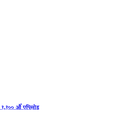
‍यो १,१०० औँ एपिसोड