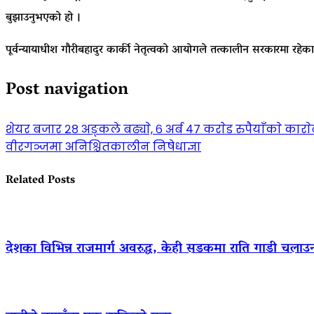
बुझाउनुभएको हो ।
पूर्वन्यायाधीश गौरीबहादुर कार्की नेतृत्वको आयोगले तत्कालीन सरकारमा रहे
Post navigation
शेयर बजार २८ अङ्कले बढ्याे, ६ अर्ब ४७ कराेड रुपैयाँकाे कारा
वीरगञ्जमा अनिश्चितकालीन निषेधाज्ञा
Related Posts
देशका विभिन्न राजमार्ग अवरुद्ध, केही सडकमा राति गाडी चलाउ