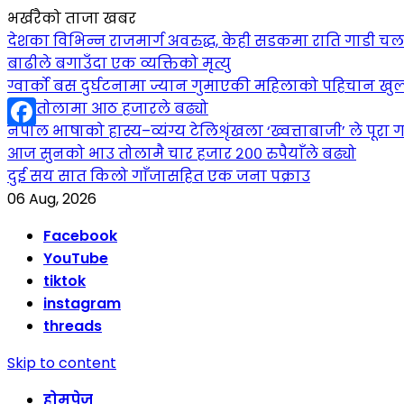
भर्खरैको ताजा खबर
देशका विभिन्न राजमार्ग अवरुद्ध, केही सडकमा राति गाडी च
बाढीले बगाउँदा एक व्यक्तिको मृत्यु
ग्वार्को बस दुर्घटनामा ज्यान गुमाएकी महिलाको पहिचान खुल
सुन तोलामा आठ हजारले बढ्यो
नेपाल भाषाको हास्य–व्यंग्य टेलिशृंखला ‘ख्वत्ताबाजी’ ले पूरा गर
Facebook
आज सुनको भाउ तोलामै चार हजार २०० रुपैयाँले बढ्यो
दुई सय सात किलो गाँजासहित एक जना पक्राउ
06 Aug, 2026
Facebook
YouTube
tiktok
instagram
threads
Skip to content
होमपेज