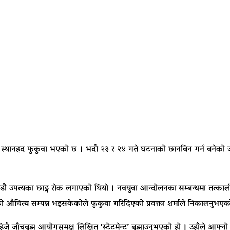
ा ओलीको स्थानहद फुकुवा भएको छ । भदौ २३ र २४ गते घटनाको छानबिन गर्न बनेक
पत्यका छाड्न रोक लगाएको थियो । नवयुवा आन्दोलनका सम्बन्धमा तत्कालीन 
ो औचित्य सम्पन्न भइसकेकोले फुकुवा गरिदिएको प्रवक्ता शर्माले निकालनुभएको 
ै जाँचबुझ आयोगसमक्ष लिखित ‘स्टेटमेन्ट’ बुझाउनुभएको हो । उहाँले आफ्नो