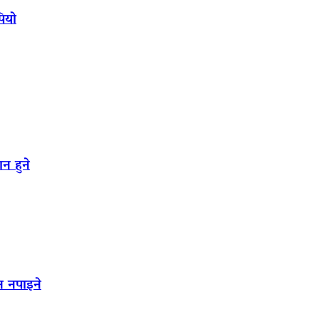
पियो
न हुने
न नपाइने