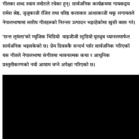
गीतका शब्द
श्याम तमोट
ले रचेका हुन्। सार्वजनिक कार्यक्रममा गायकद्वय
रामेश श्रेष्ठ
,
जुजुकाजी रंजित
तथा वरिष्ठ कलाकार
आशाकाजी थकू
लगायतले
नेपालभाषामा स्तरीय गीतहरूको निरन्तर उत्पादन भइरहेकोमा खुसी व्यक्त गरे।
‘छन्त लुमंला’को म्युजिक भिडियो वाइजीजी स्टुडियो युट्युब च्यानलमार्फत
सार्वजनिक भइसकेको छ। प्रेम दिवसकै सन्दर्भ पारेर सार्वजनिक गरिएको
यस गीतले नेपालभाषा संगीतमा भावनात्मक कथा र आधुनिक
प्रस्तुतीकरणको नयाँ आयाम थप्ने अपेक्षा गरिएको छ।