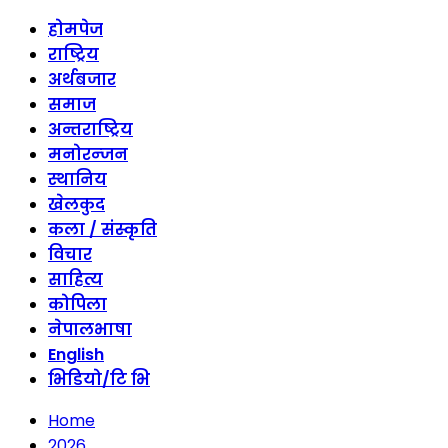
होमपेज
राष्ट्रिय
अर्थबजार
समाज
अन्तराष्ट्रिय
मनोरन्जन
स्थानिय
खेलकुद
कला / संस्कृति
विचार
साहित्य
कोपिला
नेपालभाषा
English
भिडियो/टि भि
Home
2026