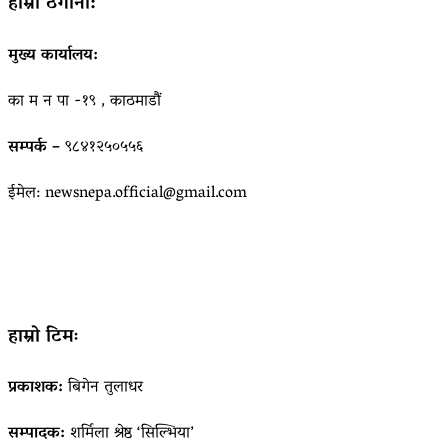
हाम्रो ठेगाना:
मुख्य कार्यालय:
का म न पा -१९ , काठमाडौं
सम्पर्क –
९८४१२५०५५६
ईमेल: newsnepa.official@gmail.com
हाम्रो टिमः
प्रकाशक:
बिगेन तुलाधर
सम्पादक:
शर्मिला श्रेष्ठ ‘सिल्भिया’