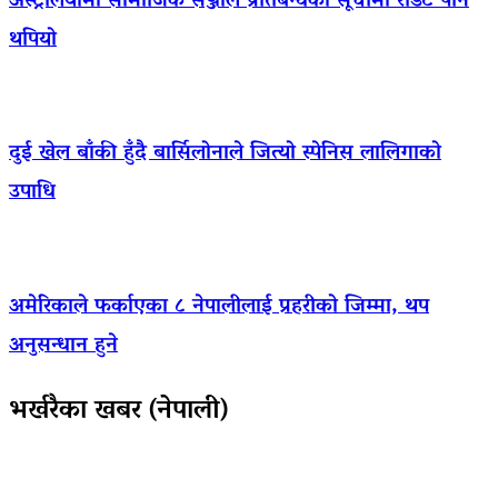
अस्ट्रेलियामा सामाजिक सञ्जाल प्रतिबन्धको सूचीमा रेडिट पनि
थपियो
दुई खेल बाँकी हुँदै बार्सिलोनाले जित्यो स्पेनिस लालिगाको
उपाधि
अमेरिकाले फर्काएका ८ नेपालीलाई प्रहरीको जिम्मा, थप
अनुसन्धान हुने
भर्खरैका खबर (नेपाली)