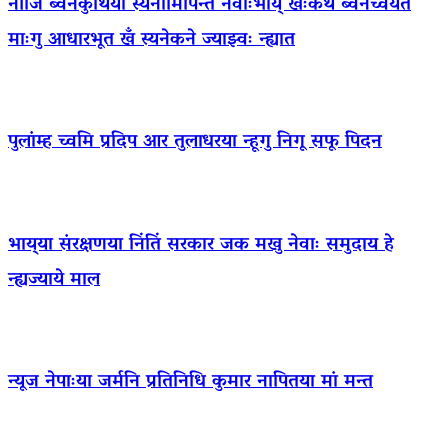
नीजि ब्वनेकुथिया स्यनामिपिन्त नेवाःभाय् खःकथं ब्वनेच्वयेत
माःगु आधारभूत खँ स्यनेकने ज्याझ्वः न्ह्यात
पुलांम्ह च्वमि प्रदिप आर तुलाधरया न्हूगु निगू सफू पिदन
भाय्‌या संरक्षणया निंतिं सरकार जक मखु नेवाः समुदाय हे
न्ह्यज्याये माल
न्यूज नेपाःया जर्मनि प्रतिनिधि कुमार नापितया मां मन्त