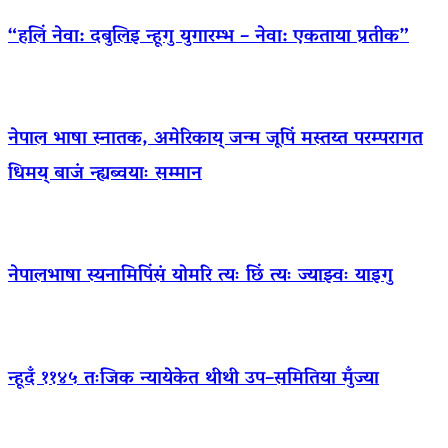
“हलिं नेवा: दबुलिइ न्हूगु युगारम्भ – नेवा: एकताया प्रतीक”
नेपाल भाषा स्नातक, अमेरिकाय् जन्म जूपिं मस्तय्त परम्परागत
धिमय् बाजं न्ह्यब्वयाः सम्मान
नेपालभाषा स्यनामिपिंसं योमरि त्यः छिं त्यः ज्याझ्वः याइगु
न्हूदँ ११४५ तःजिक न्यायेकेत थीथी उप–समितिया मुँज्या