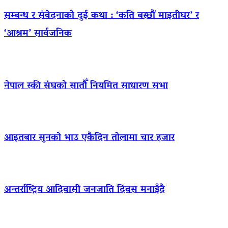
सम्बन्ध र संवेदनाको दुई कथा : ‘कति बस्छौं माइतीघर’ र
‘आश्रम’ सार्वजनिक
नेपाल स्की संघको सातौँ नियमित साधारण सभा
आइतबार सुनको भाउ एकैदिन तोलामा चार हजार
अन्तर्राष्ट्रिय आदिवासी जनजाति दिवस मनाइँदै