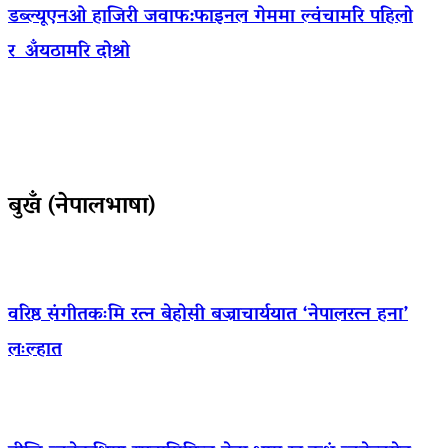
डब्ल्यूएनओ हाजिरी जवाफ:फाइनल गेममा ल्वंचामरि पहिलो
र अँयठामरि दोश्रो
बुखँ (नेपालभाषा)
वरिष्ठ संगीतकःमि रत्न बेहोसी बज्राचार्ययात ‘नेपालरत्न हना’
लःल्हात