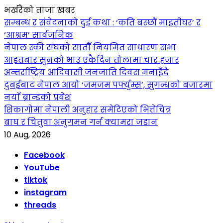
भर्खरैको ताजा खबर
सम्बन्ध र संवेदनाको दुई कथा : ‘कति बस्छौं माइतीघर’ र
‘आश्रम’ सार्वजनिक
नेपाल स्की संघको सातौँ नियमित साधारण सभा
आइतबार सुनको भाउ एकैदिन तोलामा चार हजार
अन्तर्राष्ट्रिय आदिवासी जनजाति दिवस मनाइँदै
दुबईबाट नेपाल आयो ‘जमजम पर्फ्युम्स’, सुगन्धको बजारमा
नयाँ ब्रान्डको प्रवेश
शिकागोमा नेपाली अनुहार समेटिएको भित्तेचित्र
बाघ र चितुवा अनुगमन गर्न क्यामरा जडान
10 Aug, 2026
Facebook
YouTube
tiktok
instagram
threads