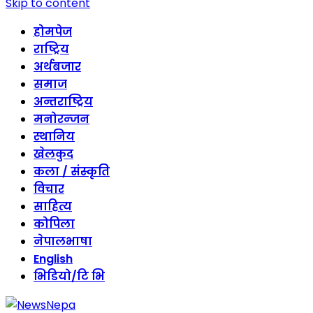
Skip to content
होमपेज
राष्ट्रिय
अर्थबजार
समाज
अन्तराष्ट्रिय
मनोरन्जन
स्थानिय
खेलकुद
कला / संस्कृति
विचार
साहित्य
कोपिला
नेपालभाषा
English
भिडियो/टि भि