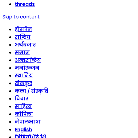
threads
Skip to content
होमपेज
राष्ट्रिय
अर्थबजार
समाज
अन्तराष्ट्रिय
मनोरन्जन
स्थानिय
खेलकुद
कला / संस्कृति
विचार
साहित्य
कोपिला
नेपालभाषा
English
भिडियो/टि भि