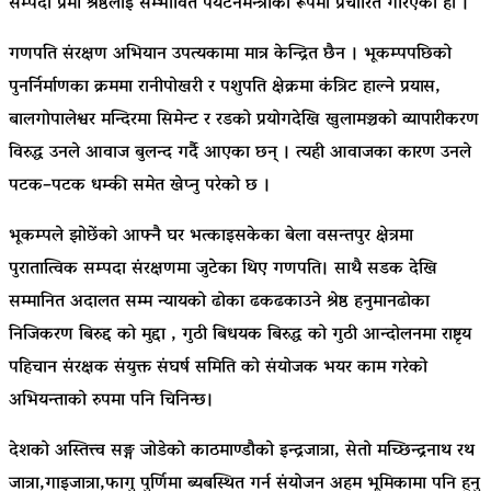
सम्पदा प्रेमी श्रेष्ठलाई सम्भावित पर्यटनमन्त्रीका रूपमा प्रचारित गरिएको हो ।
गणपति संरक्षण अभियान उपत्यकामा मात्र केन्द्रित छैन । भूकम्पपछिको
पुनर्निर्माणका क्रममा रानीपोखरी र पशुपति क्षेक्रमा कंत्रिट हाल्ने प्रयास,
बालगोपालेश्वर मन्दिरमा सिमेन्ट र रडको प्रयोगदेखि खुलामञ्चको व्यापारीकरण
विरुद्ध उनले आवाज बुलन्द गर्दै आएका छन् । त्यही आवाजका कारण उनले
पटक–पटक धम्की समेत खेप्नु परेको छ ।
भूकम्पले झोछेंको आफ्नै घर भत्काइसकेका बेला वसन्तपुर क्षेत्रमा
पुरातात्विक सम्पदा संरक्षणमा जुटेका थिए गणपति। साथै सडक देखि
सम्मानित अदालत सम्म न्यायको ढोका ढकढकाउने श्रेष्ठ हनुमानढोका
निजिकरण बिरुद्द को मुद्दा , गुठी बिधयक बिरुद्ध को गुठी आन्दोलनमा राष्टृय
पहिचान संरक्षक संयुक्त संघर्ष समिति को संयोजक भयर काम गरेको
अभियन्ताको रुपमा पनि चिनिन्छ।
देशको अस्तित्त्व सङ्ग जोडेको काठमाण्डौको इन्द्रजात्रा, सेतो मच्छिन्द्रनाथ रथ
जात्रा,गाइजात्रा,फागु पुर्णिमा ब्यबस्थित गर्न संयोजन अहम भूमिकामा पनि हुनु