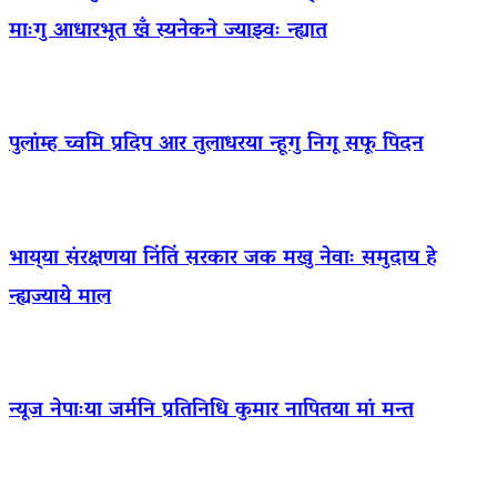
माःगु आधारभूत खँ स्यनेकने ज्याझ्वः न्ह्यात
पुलांम्ह च्वमि प्रदिप आर तुलाधरया न्हूगु निगू सफू पिदन
भाय्‌या संरक्षणया निंतिं सरकार जक मखु नेवाः समुदाय हे
न्ह्यज्याये माल
न्यूज नेपाःया जर्मनि प्रतिनिधि कुमार नापितया मां मन्त