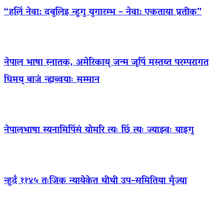
“हलिं नेवा: दबुलिइ न्हूगु युगारम्भ – नेवा: एकताया प्रतीक”
नेपाल भाषा स्नातक, अमेरिकाय् जन्म जूपिं मस्तय्त परम्परागत
धिमय् बाजं न्ह्यब्वयाः सम्मान
नेपालभाषा स्यनामिपिंसं योमरि त्यः छिं त्यः ज्याझ्वः याइगु
न्हूदँ ११४५ तःजिक न्यायेकेत थीथी उप–समितिया मुँज्या