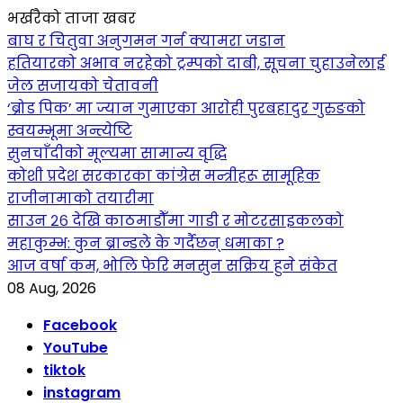
भर्खरैको ताजा खबर
बाघ र चितुवा अनुगमन गर्न क्यामरा जडान
हतियारको अभाव नरहेको ट्रम्पको दाबी, सूचना चुहाउनेलाई
जेल सजायको चेतावनी
‘ब्रोड पिक’ मा ज्यान गुमाएका आराेही पुरबहादुर गुरुङको
स्वयम्भूमा अन्त्येष्टि
सुनचाँदीको मूल्यमा सामान्य वृद्धि
कोशी प्रदेश सरकारका कांग्रेस मन्त्रीहरू सामूहिक
राजीनामाको तयारीमा
साउन २६ देखि काठमाडौँमा गाडी र मोटरसाइकलको
महाकुम्भ: कुन ब्रान्डले के गर्दैछन् धमाका ?
आज वर्षा कम, भोलि फेरि मनसुन सक्रिय हुने संकेत
08 Aug, 2026
Facebook
YouTube
tiktok
instagram