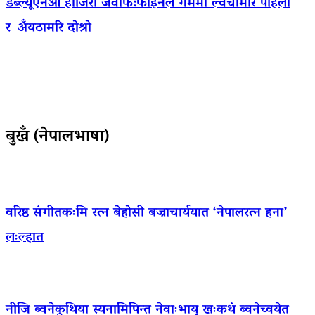
डब्ल्यूएनओ हाजिरी जवाफ:फाइनल गेममा ल्वंचामरि पहिलो
र अँयठामरि दोश्रो
बुखँ (नेपालभाषा)
वरिष्ठ संगीतकःमि रत्न बेहोसी बज्राचार्ययात ‘नेपालरत्न हना’
लःल्हात
नीजि ब्वनेकुथिया स्यनामिपिन्त नेवाःभाय् खःकथं ब्वनेच्वयेत