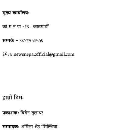
मुख्य कार्यालय:
का म न पा -१९ , काठमाडौं
सम्पर्क –
९८४१२५०५५६
ईमेल: newsnepa.official@gmail.com
हाम्रो टिमः
प्रकाशक:
बिगेन तुलाधर
सम्पादक:
शर्मिला श्रेष्ठ ‘सिल्भिया’