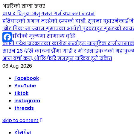
भर्खरैको ताजा खबर
बाघ र चितुवा अनुगमन गर्न क्यामरा जडान
हतियारको अभाव नरहेको ट्रम्पको दाबी, सूचना चुहाउनेलाई
‘ब्रोड पिक’ मा ज्यान गुमाएका आराेही पुरबहादुर गुरुङको स्वयम्भ
सुनचाँदीको मूल्यमा सामान्य वृद्धि
कोशी प्रदेश सरकारका कांग्रेस मन्त्रीहरू सामूहिक राजीनामा
Facebook
साउन २६ देखि काठमाडौँमा गाडी र मोटरसाइकलको महाकुम्भ: कु
आज वर्षा कम, भोलि फेरि मनसुन सक्रिय हुने संकेत
08 Aug, 2026
Facebook
YouTube
tiktok
instagram
threads
Skip to content
होमपेज