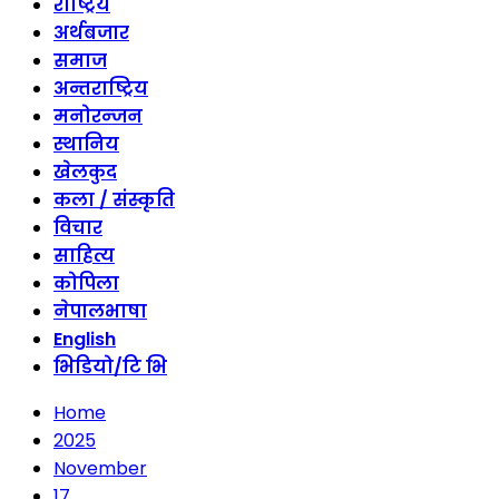
राष्ट्रिय
अर्थबजार
समाज
अन्तराष्ट्रिय
मनोरन्जन
स्थानिय
खेलकुद
कला / संस्कृति
विचार
साहित्य
कोपिला
नेपालभाषा
English
भिडियो/टि भि
Home
2025
November
17