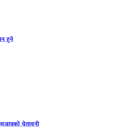
न हुने
ल सजायको चेतावनी