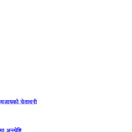
ल सजायको चेतावनी
अन्त्येष्टि