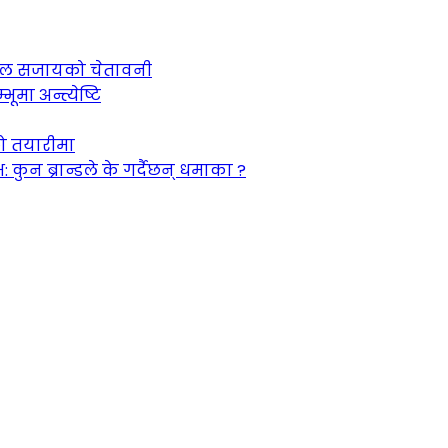
 जेल सजायको चेतावनी
ूमा अन्त्येष्टि
को तयारीमा
न ब्रान्डले के गर्दैछन् धमाका ?