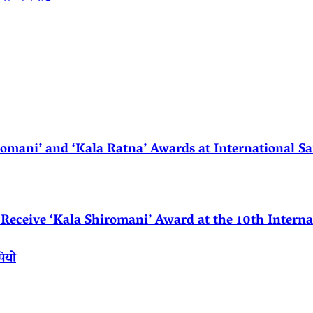
ani’ and ‘Kala Ratna’ Awards at International Sa
eceive ‘Kala Shiromani’ Award at the 10th Internat
पियो