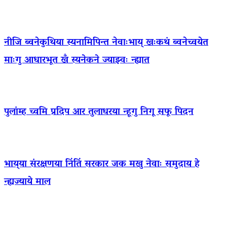
नीजि ब्वनेकुथिया स्यनामिपिन्त नेवाःभाय् खःकथं ब्वनेच्वयेत
माःगु आधारभूत खँ स्यनेकने ज्याझ्वः न्ह्यात
पुलांम्ह च्वमि प्रदिप आर तुलाधरया न्हूगु निगू सफू पिदन
भाय्‌या संरक्षणया निंतिं सरकार जक मखु नेवाः समुदाय हे
न्ह्यज्याये माल