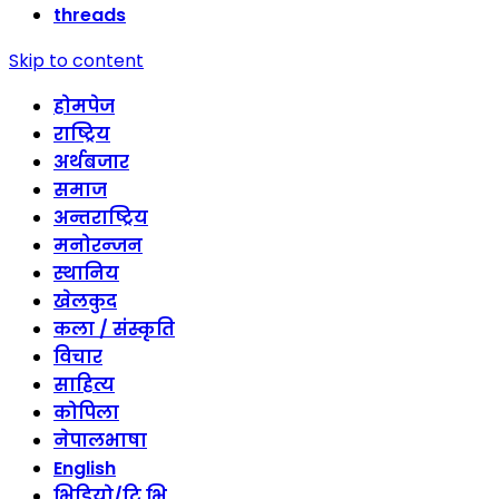
threads
Skip to content
होमपेज
राष्ट्रिय
अर्थबजार
समाज
अन्तराष्ट्रिय
मनोरन्जन
स्थानिय
खेलकुद
कला / संस्कृति
विचार
साहित्य
कोपिला
नेपालभाषा
English
भिडियो/टि भि