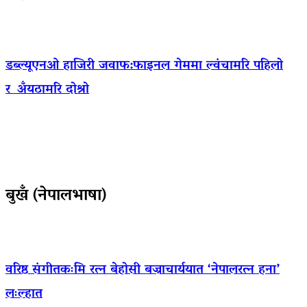
डब्ल्यूएनओ हाजिरी जवाफ:फाइनल गेममा ल्वंचामरि पहिलो
र अँयठामरि दोश्रो
बुखँ (नेपालभाषा)
वरिष्ठ संगीतकःमि रत्न बेहोसी बज्राचार्ययात ‘नेपालरत्न हना’
लःल्हात