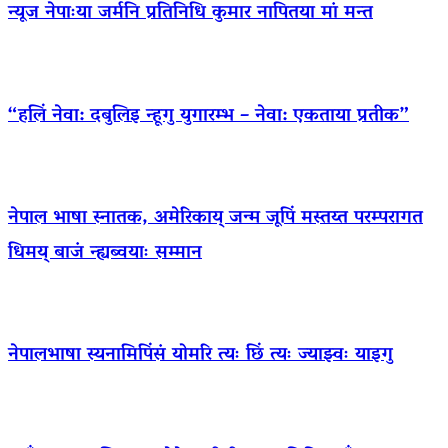
न्यूज नेपाःया जर्मनि प्रतिनिधि कुमार नापितया मां मन्त
“हलिं नेवा: दबुलिइ न्हूगु युगारम्भ – नेवा: एकताया प्रतीक”
नेपाल भाषा स्नातक, अमेरिकाय् जन्म जूपिं मस्तय्त परम्परागत
धिमय् बाजं न्ह्यब्वयाः सम्मान
नेपालभाषा स्यनामिपिंसं योमरि त्यः छिं त्यः ज्याझ्वः याइगु