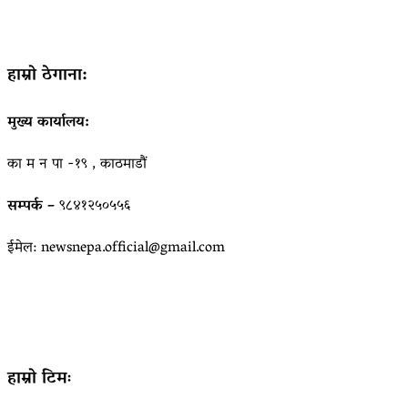
हाम्रो ठेगाना:
मुख्य कार्यालय:
का म न पा -१९ , काठमाडौं
सम्पर्क –
९८४१२५०५५६
ईमेल: newsnepa.official@gmail.com
हाम्रो टिमः