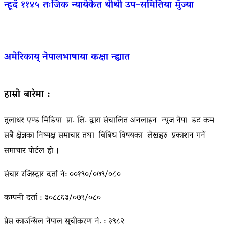
न्हूदँ ११४५ तःजिक न्यायेकेत थीथी उप–समितिया मुँज्या
अमेरिकाय् नेपालभाषाया कक्षा न्ह्यात
हाम्रो बारेमा :
तुलाधर एण्ड मिडिया प्रा. लि. द्वारा संचालित अनलाइन न्युज नेपा डट कम
सबै क्षेत्रका निष्पक्ष समाचार तथा बिबिध विषयका लेखहरु प्रकाशन गर्ने
समाचार पोर्टल हो ।
संचार रजिस्ट्रार दर्ता नं: ००१९०/०७९/०८०
कम्पनी दर्ता : ३०८८६३/०७९/०८०
प्रेस काउन्सिल नेपाल सूचीकरण नं. : ३९८२