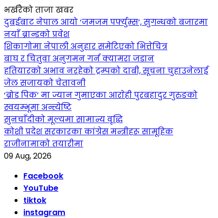
भर्खरैको ताजा खबर
दुबईबाट नेपाल आयो ‘जमजम पर्फ्युम्स’, सुगन्धको बजारमा
नयाँ ब्रान्डको प्रवेश
शिकागोमा नेपाली अनुहार समेटिएको भित्तेचित्र
बाघ र चितुवा अनुगमन गर्न क्यामरा जडान
हतियारको अभाव नरहेको ट्रम्पको दाबी, सूचना चुहाउनेलाई
जेल सजायको चेतावनी
‘ब्रोड पिक’ मा ज्यान गुमाएका आराेही पुरबहादुर गुरुङको
स्वयम्भूमा अन्त्येष्टि
सुनचाँदीको मूल्यमा सामान्य वृद्धि
कोशी प्रदेश सरकारका कांग्रेस मन्त्रीहरू सामूहिक
राजीनामाको तयारीमा
09 Aug, 2026
Facebook
YouTube
tiktok
instagram