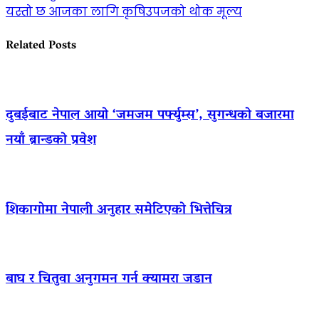
यस्तो छ आजका लागि कृषिउपजको थोक मूल्य
Related Posts
दुबईबाट नेपाल आयो ‘जमजम पर्फ्युम्स’, सुगन्धको बजारमा
नयाँ ब्रान्डको प्रवेश
शिकागोमा नेपाली अनुहार समेटिएको भित्तेचित्र
बाघ र चितुवा अनुगमन गर्न क्यामरा जडान