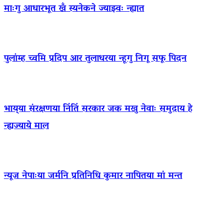
माःगु आधारभूत खँ स्यनेकने ज्याझ्वः न्ह्यात
पुलांम्ह च्वमि प्रदिप आर तुलाधरया न्हूगु निगू सफू पिदन
भाय्‌या संरक्षणया निंतिं सरकार जक मखु नेवाः समुदाय हे
न्ह्यज्याये माल
न्यूज नेपाःया जर्मनि प्रतिनिधि कुमार नापितया मां मन्त