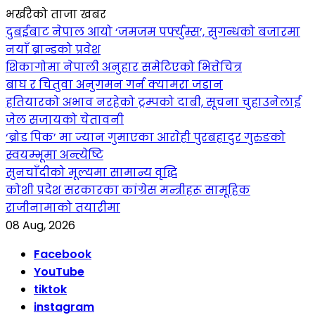
भर्खरैको ताजा खबर
दुबईबाट नेपाल आयो ‘जमजम पर्फ्युम्स’, सुगन्धको बजारमा
नयाँ ब्रान्डको प्रवेश
शिकागोमा नेपाली अनुहार समेटिएको भित्तेचित्र
बाघ र चितुवा अनुगमन गर्न क्यामरा जडान
हतियारको अभाव नरहेको ट्रम्पको दाबी, सूचना चुहाउनेलाई
जेल सजायको चेतावनी
‘ब्रोड पिक’ मा ज्यान गुमाएका आराेही पुरबहादुर गुरुङको
स्वयम्भूमा अन्त्येष्टि
सुनचाँदीको मूल्यमा सामान्य वृद्धि
कोशी प्रदेश सरकारका कांग्रेस मन्त्रीहरू सामूहिक
राजीनामाको तयारीमा
08 Aug, 2026
Facebook
YouTube
tiktok
instagram