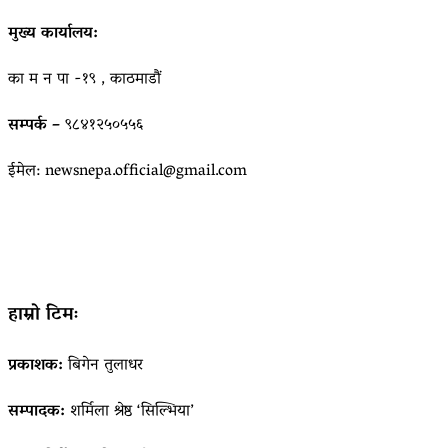
मुख्य कार्यालय:
का म न पा -१९ , काठमाडौं
सम्पर्क –
९८४१२५०५५६
ईमेल: newsnepa.official@gmail.com
हाम्रो टिमः
प्रकाशक:
बिगेन तुलाधर
सम्पादक:
शर्मिला श्रेष्ठ ‘सिल्भिया’