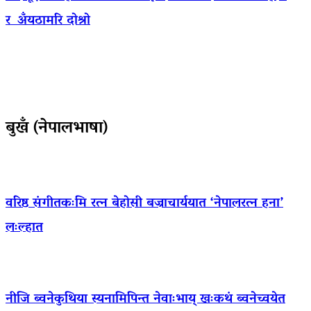
र अँयठामरि दोश्रो
बुखँ (नेपालभाषा)
वरिष्ठ संगीतकःमि रत्न बेहोसी बज्राचार्ययात ‘नेपालरत्न हना’
लःल्हात
नीजि ब्वनेकुथिया स्यनामिपिन्त नेवाःभाय् खःकथं ब्वनेच्वयेत