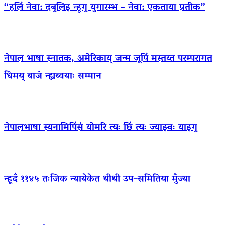
“हलिं नेवा: दबुलिइ न्हूगु युगारम्भ – नेवा: एकताया प्रतीक”
नेपाल भाषा स्नातक, अमेरिकाय् जन्म जूपिं मस्तय्त परम्परागत
धिमय् बाजं न्ह्यब्वयाः सम्मान
नेपालभाषा स्यनामिपिंसं योमरि त्यः छिं त्यः ज्याझ्वः याइगु
न्हूदँ ११४५ तःजिक न्यायेकेत थीथी उप–समितिया मुँज्या