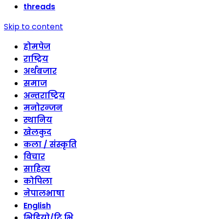
threads
Skip to content
होमपेज
राष्ट्रिय
अर्थबजार
समाज
अन्तराष्ट्रिय
मनोरन्जन
स्थानिय
खेलकुद
कला / संस्कृति
विचार
साहित्य
कोपिला
नेपालभाषा
English
भिडियो/टि भि