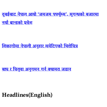
दुबईबाट नेपाल आयो ‘जमजम पर्फ्युम्स’, सुगन्धको बजारमा
नयाँ ब्रान्डको प्रवेश
शिकागोमा नेपाली अनुहार समेटिएको भित्तेचित्र
बाघ र चितुवा अनुगमन गर्न क्यामरा जडान
Headlines(English)