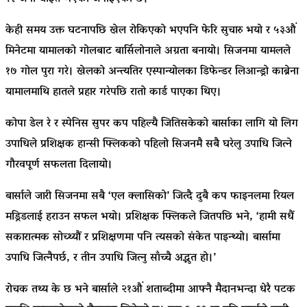
केही समय उक्त घटनापछि खेल रोकिएको भएपनि फेरि सुचारु भयो र ५३औं
मिनेटमा यामालको गोलबाट बार्सिलोनाले अग्रता बनायो। सिजनमा यामलले
१७ गोल पुरा गरे। खेलको अन्त्यतिर एस्पान्योलका डिफेन्डर लिआन्ड्रो काब्रेना
यामालमाथि हातले प्रहार गरेपछि रातो कार्ड पाएका थिए।
कोपा डेल रे र स्पेनिस सुपर कप पहिल्यै जितिसकेको बार्साका लागि यो लिग
उपाधिले प्रशिक्षक हान्सी फ्लिकको पहिलो सिजनमै सबै घरेलु उपाधि जित्ने
गौरवपूर्ण सफलता दिलायो।
बार्साले जारी सिजनमा सबै ‘एल क्लासिको’ जित्दै दुबै कप फाइनलमा रियल
मड्रिडलाई हराउन सफल भयो। प्रशिक्षक फ्लिकले जितपछि भने, ‘हामी सधैं
सकारात्मक सोच्थ्यौं र प्रशिक्षणमा पनि त्यसको संकेत पाइन्थ्यो। बार्सामा
उपाधि जित्नैपर्छ, र तीन उपाधि जित्नु साँच्चै अद्भुत हो।’
रोचक तथ्य के छ भने बार्साले २१औं शताब्दीमा आफ्नै मैदानभन्दा धेरै पटक