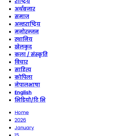
राष्ट्रिय
अर्थबजार
समाज
अन्तराष्ट्रिय
मनोरन्जन
स्थानिय
खेलकुद
कला / संस्कृति
विचार
साहित्य
कोपिला
नेपालभाषा
English
भिडियो/टि भि
Home
2026
January
15