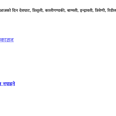
 आजको दिन देवघाट, त्रिशूली, कालीगण्डकी, बाग्मती, इन्द्रावती, त्रिवेणी, रिडील
िष्कासन
न नपाइने