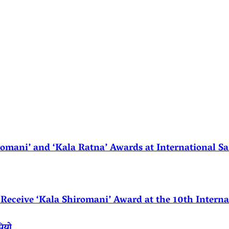
ani’ and ‘Kala Ratna’ Awards at International Sa
eceive ‘Kala Shiromani’ Award at the 10th Internat
पियो