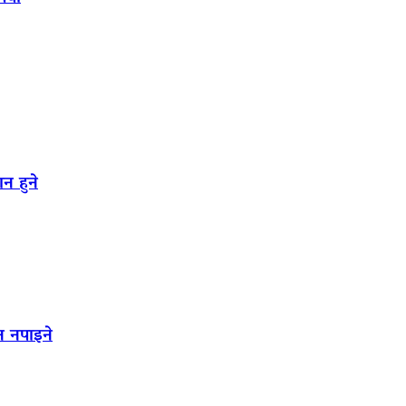
न हुने
न नपाइने