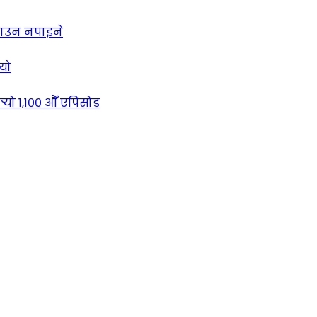
लाउन नपाइने
्यो
्‍यो १,१०० औँ एपिसोड