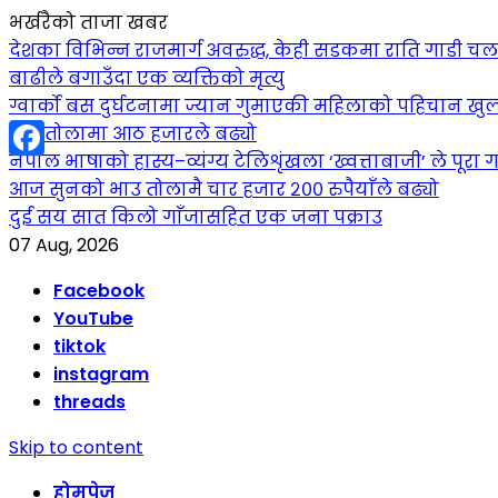
भर्खरैको ताजा खबर
देशका विभिन्न राजमार्ग अवरुद्ध, केही सडकमा राति गाडी च
बाढीले बगाउँदा एक व्यक्तिको मृत्यु
ग्वार्को बस दुर्घटनामा ज्यान गुमाएकी महिलाको पहिचान खुल
सुन तोलामा आठ हजारले बढ्यो
नेपाल भाषाको हास्य–व्यंग्य टेलिशृंखला ‘ख्वत्ताबाजी’ ले पूरा गर
Facebook
आज सुनको भाउ तोलामै चार हजार २०० रुपैयाँले बढ्यो
दुई सय सात किलो गाँजासहित एक जना पक्राउ
07 Aug, 2026
Facebook
YouTube
tiktok
instagram
threads
Skip to content
होमपेज