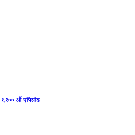
‍यो १,१०० औँ एपिसोड