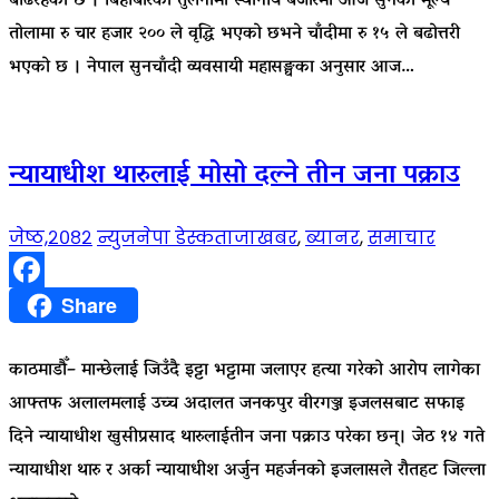
बढिरहेको छ । बिहीबारको तुलनामा स्थानीय बजारमा आज सुनको मूल्य
तोलामा रु चार हजार २०० ले वृद्धि भएको छभने चाँदीमा रु १५ ले बढोत्तरी
भएको छ । नेपाल सुनचाँदी व्यवसायी महासङ्घका अनुसार आज…
न्यायाधीश थारुलाई मोसो दल्ने तीन जना पक्राउ
जेष्ठ,२०८२
न्युजनेपा डेस्क
ताजाखबर
,
ब्यानर
,
समाचार
Facebook
Share
काठमाडौँ– मान्छेलाई जिउँदै इट्टा भट्टामा जलाएर हत्या गरेको आरोप लागेका
आफ्तफ अलालमलाई उच्च अदालत जनकपुर वीरगञ्ज इजलसबाट सफाइ
दिने न्यायाधीश खुसीप्रसाद थारुलाईतीन जना पक्राउ परेका छन्। जेठ १४ गते
न्यायाधीश थारु र अर्का न्यायाधीश अर्जुन महर्जनको इजलासले रौतहट जिल्ला