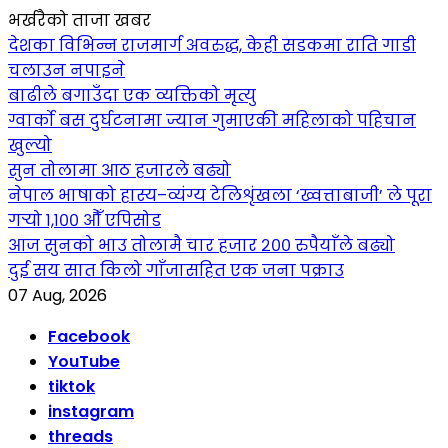
भर्खरैको ताजा खबर
देशका विभिन्न राजमार्ग अवरुद्ध, केही सडकमा राति गाडी
चलाउन नपाइने
बाढीले बगाउँदा एक व्यक्तिको मृत्यु
ग्वार्को बस दुर्घटनामा ज्यान गुमाएकी महिलाको पहिचान
खुल्यो
सुन तोलामा आठ हजारले बढ्यो
नेपाल भाषाको हास्य–व्यंग्य टेलिशृंखला ‘ख्वत्ताबाजी’ ले पूरा
गर्‍यो १,१०० औँ एपिसोड
आज सुनको भाउ तोलामै चार हजार २०० रुपैयाँले बढ्यो
दुई सय सात किलो गाँजासहित एक जना पक्राउ
07 Aug, 2026
Facebook
YouTube
tiktok
instagram
threads