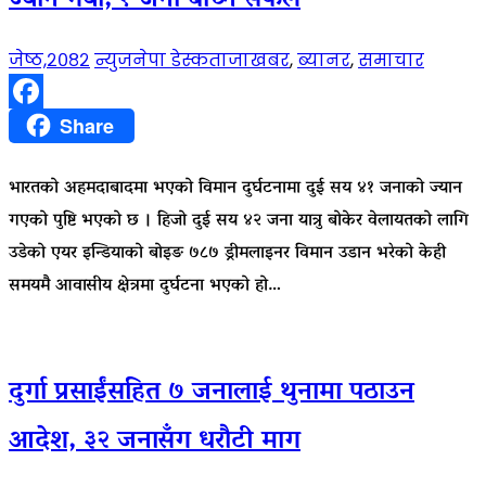
ज्यान गयो, १ जना बाँच्न सफल
जेष्ठ,२०८२
न्युजनेपा डेस्क
ताजाखबर
,
ब्यानर
,
समाचार
Facebook
Share
भारतको अहमदाबादमा भएको विमान दुर्घटनामा दुई सय ४१ जनाको ज्यान
गएको पुष्टि भएको छ । हिजो दुई सय ४२ जना यात्रु बोकेर वेलायतको लागि
उडेको एयर इन्डियाको बोइङ ७८७ ड्रीमलाइनर विमान उडान भरेको केही
समयमै आवासीय क्षेत्रमा दुर्घटना भएको हो…
दुर्गा प्रसाईंसहित ७ जनालाई थुनामा पठाउन
आदेश, ३२ जनासँग धरौटी माग