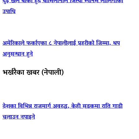
दुई खेल बाँकी हुँदै बार्सिलोनाले जित्यो स्पेनिस लालिगाको
उपाधि
अमेरिकाले फर्काएका ८ नेपालीलाई प्रहरीको जिम्मा, थप
अनुसन्धान हुने
भर्खरैका खबर (नेपाली)
देशका विभिन्न राजमार्ग अवरुद्ध, केही सडकमा राति गाडी
चलाउन नपाइने