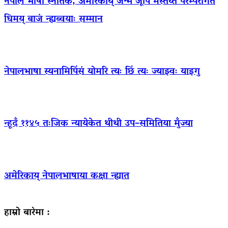
नेपाल भाषा स्नातक, अमेरिकाय् जन्म जूपिं मस्तय्त परम्परागत
धिमय् बाजं न्ह्यब्वयाः सम्मान
नेपालभाषा स्यनामिपिंसं योमरि त्यः छिं त्यः ज्याझ्वः याइगु
न्हूदँ ११४५ तःजिक न्यायेकेत थीथी उप–समितिया मुँज्या
अमेरिकाय् नेपालभाषाया कक्षा न्ह्यात
हाम्रो बारेमा :