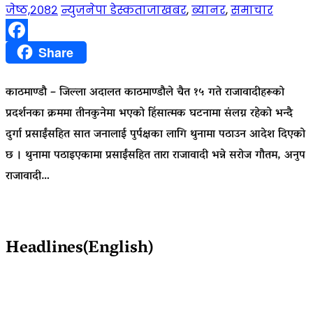
जेष्ठ,२०८२
न्युजनेपा डेस्क
ताजाखबर
,
ब्यानर
,
समाचार
Facebook
Share
काठमाण्डौ – जिल्ला अदालत काठमाण्डौले चैत १५ गते राजावादीहरूको
प्रदर्शनका क्रममा तीनकुनेमा भएको हिंसात्मक घटनामा संलग्न रहेको भन्दै
दुर्गा प्रसाईंसहित सात जनालाई पुर्पक्षका लागि थुनामा पठाउन आदेश दिएको
छ । थुनामा पठाइएकामा प्रसाईंसहित तारा राजावादी भन्ने सरोज गौतम, अनुप
राजावादी…
Headlines(English)