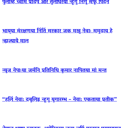
पुलांम्ह च्वमि प्रदिप आर तुलाधरया न्हूगु निगू सफू पिदन
भाय्‌या संरक्षणया निंतिं सरकार जक मखु नेवाः समुदाय हे
न्ह्यज्याये माल
न्यूज नेपाःया जर्मनि प्रतिनिधि कुमार नापितया मां मन्त
“हलिं नेवा: दबुलिइ न्हूगु युगारम्भ – नेवा: एकताया प्रतीक”