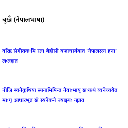
बुखँ (नेपालभाषा)
वरिष्ठ संगीतकःमि रत्न बेहोसी बज्राचार्ययात ‘नेपालरत्न हना’
लःल्हात
नीजि ब्वनेकुथिया स्यनामिपिन्त नेवाःभाय् खःकथं ब्वनेच्वयेत
माःगु आधारभूत खँ स्यनेकने ज्याझ्वः न्ह्यात