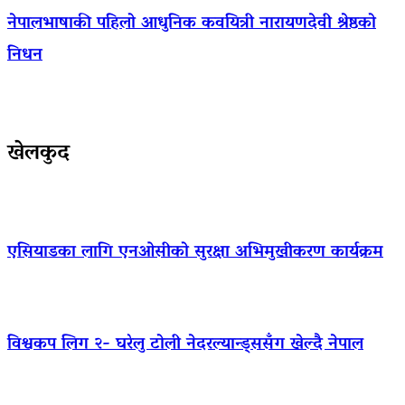
नेपालभाषाकी पहिलो आधुनिक कवयित्री नारायणदेवी श्रेष्ठको
निधन
खेलकुद
एसियाडका लागि एनओसीको सुरक्षा अभिमुखीकरण कार्यक्रम
विश्वकप लिग २- घरेलु टोली नेदरल्यान्ड्ससँग खेल्दै नेपाल