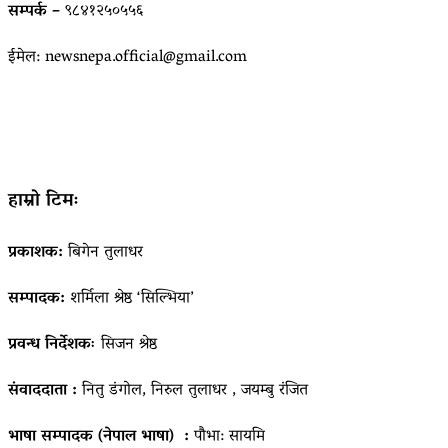
सम्पर्क –
९८४१२५०५५६
ईमेल: newsnepa.official@gmail.com
हाम्रो टिमः
प्रकाशक:
बिगेन तुलाधर
सम्पादक:
शर्मिला श्रेष्ठ ‘सिल्भिया’
प्रवन्ध निर्देशकः
सिजन श्रेष्ठ
संवाददाता :
नितु डंगोल, निरुल तुलाधर , जयम्बु रंजित
भाषा सम्पादक (नेपाल भाषा) :
पौभा: सायमि