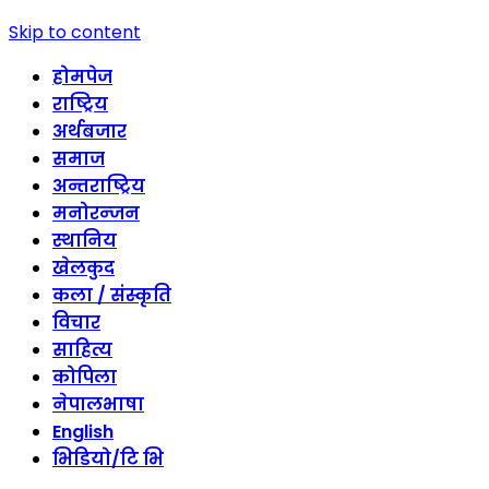
Skip to content
होमपेज
राष्ट्रिय
अर्थबजार
समाज
अन्तराष्ट्रिय
मनोरन्जन
स्थानिय
खेलकुद
कला / संस्कृति
विचार
साहित्य
कोपिला
नेपालभाषा
English
भिडियो/टि भि