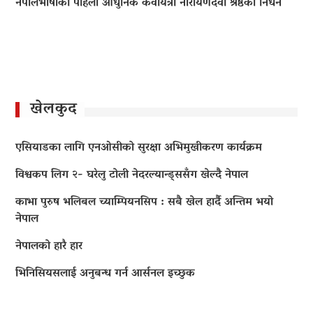
नेपालभाषाकी पहिलो आधुनिक कवयित्री नारायणदेवी श्रेष्ठको निधन
खेलकुद
एसियाडका लागि एनओसीको सुरक्षा अभिमुखीकरण कार्यक्रम
विश्वकप लिग २- घरेलु टोली नेदरल्यान्ड्ससँग खेल्दै नेपाल
काभा पुरुष भलिबल च्याम्पियनसिप : सबै खेल हार्दै अन्तिम भयो
नेपाल
नेपालको हारै हार
भिनिसियसलाई अनुबन्ध गर्न आर्सनल इच्छुक