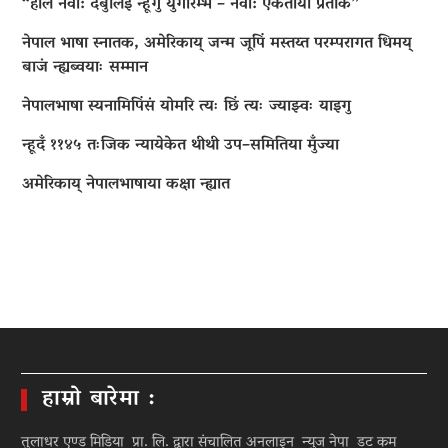
“हलिं नेवा: दबुलिइ न्हूगु युगारम्भ – नेवा: एकताया प्रतीक”
नेपाल भाषा स्नातक, अमेरिकाय् जन्म जूपिं मस्तय्त परम्परागत धिमय्
बाजं न्ह्यब्वयाः सम्मान
नेपालभाषा स्यनामिपिंसं योमरि त्यः छिं त्यः ज्याझ्वः याइगु
न्हूदँ ११४५ तःजिक न्यायेकेत थीथी उप–समितिया मुँज्या
अमेरिकाय् नेपालभाषाया कक्षा न्ह्यात
हाम्रो बारेमा :
तुलाधर एण्ड मिडिया प्रा. लि. द्वारा संचालित अनलाइन न्युज नेपा डट कम