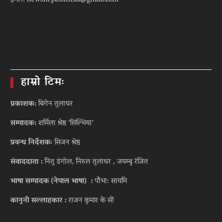
ईमेल: newsnepa.official@gmail.com
हाम्रो टिमः
प्रकाशक:
बिगेन तुलाधर
सम्पादक:
शर्मिला श्रेष्ठ ‘सिल्भिया’
प्रवन्ध निर्देशकः
सिजन श्रेष्ठ
संवाददाता :
नितु डंगोल, निरुल तुलाधर , जयम्बु रंजित
भाषा सम्पादक (नेपाल भाषा) :
पौभा: सायमि
कानुनी सल्लाहकार :
राजन कुमार के सी