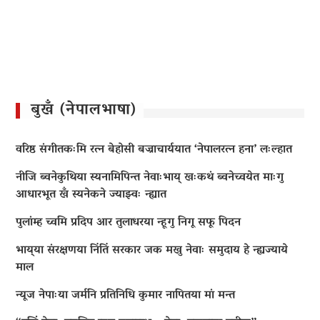
बुखँ (नेपालभाषा)
वरिष्ठ संगीतकःमि रत्न बेहोसी बज्राचार्ययात ‘नेपालरत्न हना’ लःल्हात
नीजि ब्वनेकुथिया स्यनामिपिन्त नेवाःभाय् खःकथं ब्वनेच्वयेत माःगु
आधारभूत खँ स्यनेकने ज्याझ्वः न्ह्यात
पुलांम्ह च्वमि प्रदिप आर तुलाधरया न्हूगु निगू सफू पिदन
भाय्‌या संरक्षणया निंतिं सरकार जक मखु नेवाः समुदाय हे न्ह्यज्याये
माल
न्यूज नेपाःया जर्मनि प्रतिनिधि कुमार नापितया मां मन्त