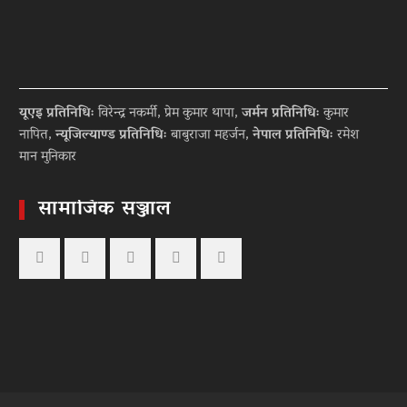
यूएइ प्रतिनिधिः
विरेन्द्र नकर्मी, प्रेम कुमार थापा,
जर्मन प्रतिनिधिः
कुमार
नापित,
न्यूजिल्याण्ड प्रतिनिधिः
बाबुराजा महर्जन,
नेपाल प्रतिनिधिः
रमेश
मान मुनिकार
सामाजिक सञ्जाल
Facebook
YouTube
tiktok
instagram
threads