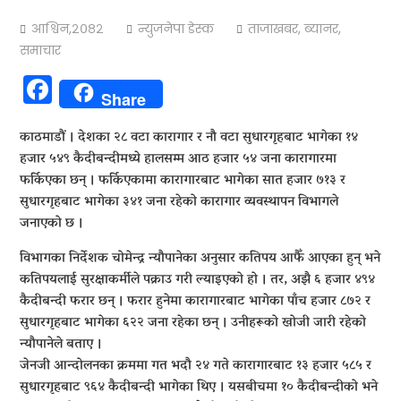
आश्विन,२०८२
न्युजनेपा डेस्क
ताजाखबर
,
ब्यानर
,
समाचार
Facebook
Share
काठमाडौं । देशका २८ वटा कारागार र नौ वटा सुधारगृहबाट भागेका १४
हजार ५४९ कैदीबन्दीमध्ये हालसम्म आठ हजार ५४ जना कारागारमा
फर्किएका छन् । फर्किएकामा कारागारबाट भागेका सात हजार ७१३ र
सुधारगृहबाट भागेका ३४१ जना रहेको कारागार व्यवस्थापन विभागले
जनाएको छ ।
विभागका निर्देशक चोमेन्द्र न्यौपानेका अनुसार कतिपय आफैँ आएका हुन् भने
कतिपयलाई सुरक्षाकर्मीले पक्राउ गरी ल्याइएको हो । तर, अझै ६ हजार ४९४
कैदीबन्दी फरार छन् । फरार हुनेमा कारागारबाट भागेका पाँच हजार ८७२ र
सुधारगृहबाट भागेका ६२२ जना रहेका छन् । उनीहरूको खोजी जारी रहेको
न्यौपानेले बताए ।
जेनजी आन्दोलनका क्रममा गत भदौ २४ गते कारागारबाट १३ हजार ५८५ र
सुधारगृहबाट ९६४ कैदीबन्दी भागेका थिए । यसबीचमा १० कैदीबन्दीको भने