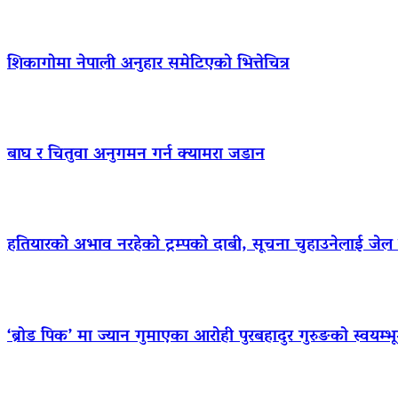
शिकागोमा नेपाली अनुहार समेटिएको भित्तेचित्र
बाघ र चितुवा अनुगमन गर्न क्यामरा जडान
हतियारको अभाव नरहेको ट्रम्पको दाबी, सूचना चुहाउनेलाई जे
‘ब्रोड पिक’ मा ज्यान गुमाएका आराेही पुरबहादुर गुरुङको स्वयम्भूमा 