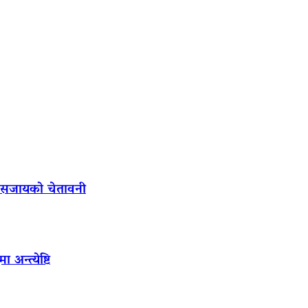
ल सजायको चेतावनी
अन्त्येष्टि