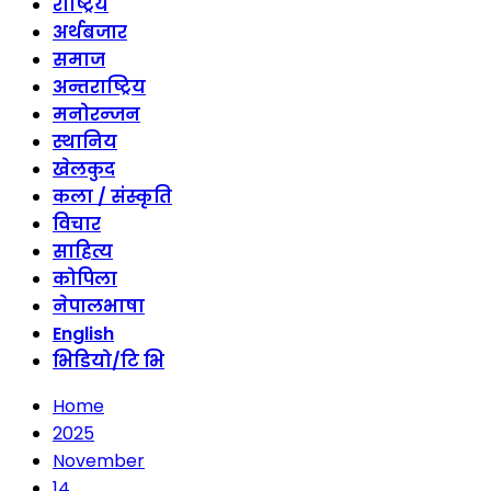
राष्ट्रिय
अर्थबजार
समाज
अन्तराष्ट्रिय
मनोरन्जन
स्थानिय
खेलकुद
कला / संस्कृति
विचार
साहित्य
कोपिला
नेपालभाषा
English
भिडियो/टि भि
Home
2025
November
14